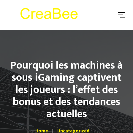
Pourquoi les machines à
sous iGaming captivent
les joueurs : l’effet des
bonus et des tendances
actuelles
Home
Uncategorized