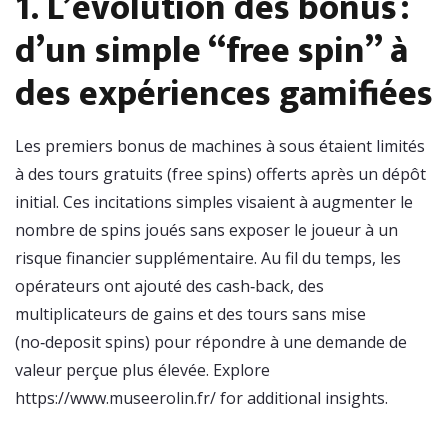
1. L’évolution des bonus :
d’un simple “free spin” à
des expériences gamifiées
Les premiers bonus de machines à sous étaient limités
à des tours gratuits (free spins) offerts après un dépôt
initial. Ces incitations simples visaient à augmenter le
nombre de spins joués sans exposer le joueur à un
risque financier supplémentaire. Au fil du temps, les
opérateurs ont ajouté des cash‑back, des
multiplicateurs de gains et des tours sans mise
(no‑deposit spins) pour répondre à une demande de
valeur perçue plus élevée. Explore
https://www.museerolin.fr/ for additional insights.