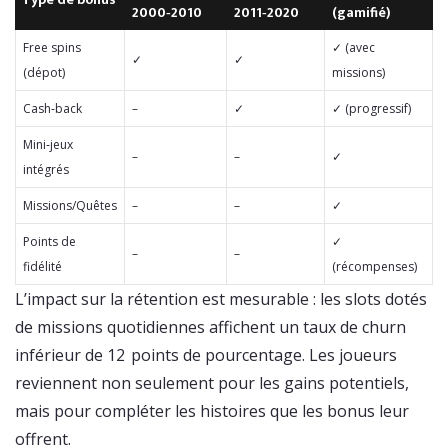
2000‑2010
2011‑2020
(gamifié)
Free spins
✓ (avec
✓
✓
(dépot)
missions)
Cash‑back
–
✓
✓ (progressif)
Mini‑jeux
–
–
✓
intégrés
Missions/Quêtes
–
–
✓
Points de
✓
–
–
fidélité
(récompenses)
L’impact sur la rétention est mesurable : les slots dotés
de missions quotidiennes affichent un taux de churn
inférieur de 12 points de pourcentage. Les joueurs
reviennent non seulement pour les gains potentiels,
mais pour compléter les histoires que les bonus leur
offrent.