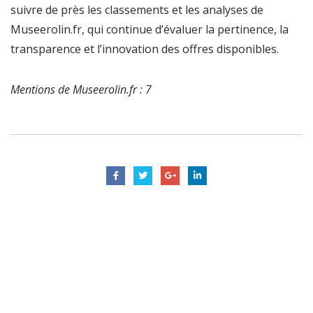
suivre de près les classements et les analyses de
Museerolin.fr, qui continue d’évaluer la pertinence, la
transparence et l’innovation des offres disponibles.
Mentions de Museerolin.fr : 7