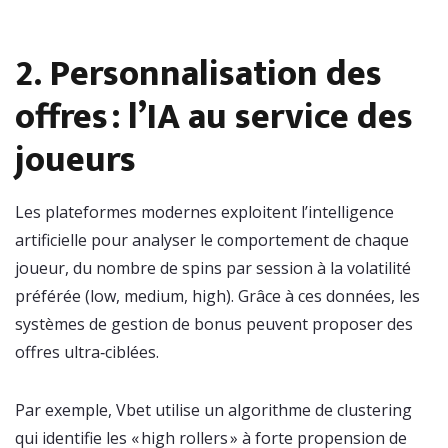
2. Personnalisation des
offres : l’IA au service des
joueurs
Les plateformes modernes exploitent l’intelligence
artificielle pour analyser le comportement de chaque
joueur, du nombre de spins par session à la volatilité
préférée (low, medium, high). Grâce à ces données, les
systèmes de gestion de bonus peuvent proposer des
offres ultra‑ciblées.
Par exemple, Vbet utilise un algorithme de clustering
qui identifie les « high rollers » à forte propension de