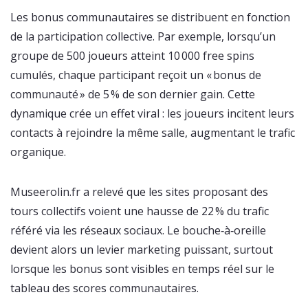
Les bonus communautaires se distribuent en fonction
de la participation collective. Par exemple, lorsqu’un
groupe de 500 joueurs atteint 10 000 free spins
cumulés, chaque participant reçoit un « bonus de
communauté » de 5 % de son dernier gain. Cette
dynamique crée un effet viral : les joueurs incitent leurs
contacts à rejoindre la même salle, augmentant le trafic
organique.
Museerolin.fr a relevé que les sites proposant des
tours collectifs voient une hausse de 22 % du trafic
référé via les réseaux sociaux. Le bouche‑à‑oreille
devient alors un levier marketing puissant, surtout
lorsque les bonus sont visibles en temps réel sur le
tableau des scores communautaires.