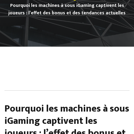
Pourquoi les machines à sous iGaming captivent les
joueurs : l’effet des bonus et des tendances actuelles
Pourquoi les machines à sous
iGaming captivent les
joueurs : l’effet des bonus et