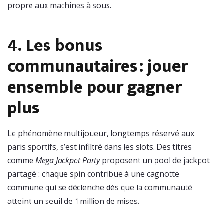
propre aux machines à sous.
4. Les bonus
communautaires : jouer
ensemble pour gagner
plus
Le phénomène multijoueur, longtemps réservé aux
paris sportifs, s’est infiltré dans les slots. Des titres
comme
Mega Jackpot Party
proposent un pool de jackpot
partagé : chaque spin contribue à une cagnotte
commune qui se déclenche dès que la communauté
atteint un seuil de 1 million de mises.