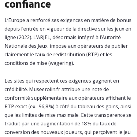
confiance
L’Europe a renforcé ses exigences en matière de bonus
depuis l’entrée en vigueur de la directive sur les jeux en
ligne (2022). L’ARJEL, désormais intégré à l’Autorité
Nationale des Jeux, impose aux opérateurs de publier
clairement le taux de redistribution (RTP) et les
conditions de mise (wagering).
Les sites qui respectent ces exigences gagnent en
crédibilité. Museerolin.fr attribue une note de
conformité supplémentaire aux opérateurs affichant le
RTP exact (ex. : 96,8 %) à côté du tableau des gains, ainsi
que les limites de mise maximale. Cette transparence se
traduit par une augmentation de 18 % du taux de
conversion des nouveaux joueurs, qui perçoivent le jeu