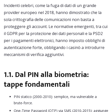
Incidenti celebri, come la fuga di dati di un grande
provider europeo nel 2018, hanno dimostrato che la
sola crittografia delle comunicazioni non basta a
proteggere gli account. Le normative emergenti, tra cui
il GDPR per la protezione dei dati personali e la PSD2
per i pagamenti elettronici, hanno imposto obblighi di
autenticazione forte, obbligando i casinò a introdurre
meccanismi di verifica aggiuntivi.
1.1. Dal PIN alla biometria:
tappe fondamentali
PIN statico (2000‑2010): semplice, ma vulnerabile a
brute‑force.
One‑Time Password (OTP) via SMS (2010‑2015): aggiunge