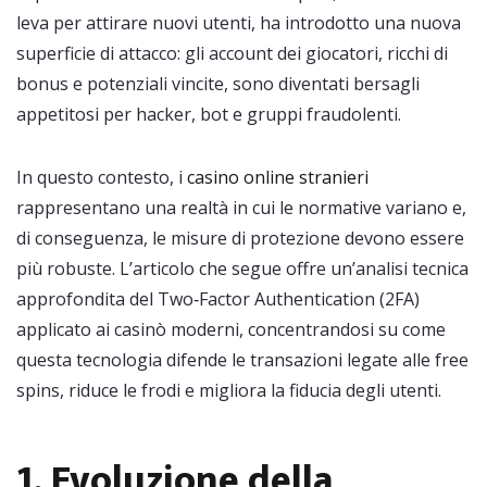
leva per attirare nuovi utenti, ha introdotto una nuova
superficie di attacco: gli account dei giocatori, ricchi di
bonus e potenziali vincite, sono diventati bersagli
appetitosi per hacker, bot e gruppi fraudolenti.
In questo contesto, i
casino online stranieri
rappresentano una realtà in cui le normative variano e,
di conseguenza, le misure di protezione devono essere
più robuste. L’articolo che segue offre un’analisi tecnica
approfondita del Two‑Factor Authentication (2FA)
applicato ai casinò moderni, concentrandosi su come
questa tecnologia difende le transazioni legate alle free
spins, riduce le frodi e migliora la fiducia degli utenti.
1. Evoluzione della