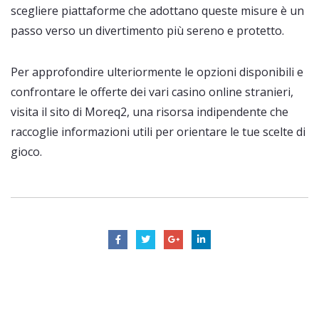
scegliere piattaforme che adottano queste misure è un
passo verso un divertimento più sereno e protetto.
Per approfondire ulteriormente le opzioni disponibili e
confrontare le offerte dei vari casino online stranieri,
visita il sito di Moreq2, una risorsa indipendente che
raccoglie informazioni utili per orientare le tue scelte di
gioco.