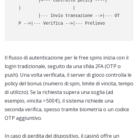
        |<--- Controllo policy ----|            
|                     |

        |--- Invio transazione -->|--- OT
Il flusso di autenticazione per le free spins inizia con il
login tradizionale, seguito da una sfida 2FA (OTP o
push). Una volta verificata, il server di gioco controlla le
policy del bonus (numero di spin, limite di vincita, tempo
di utilizzo). Se la richiesta supera una soglia (ad
esempio, vincita > 500 €), il sistema richiede una
seconda verifica, spesso tramite biometria o un codice
OTP aggiuntivo.
In caso di perdita del dispositivo, il casinò offre un