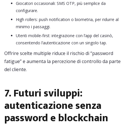
Giocatori occasionali: SMS OTP, più semplice da
configurare.
High rollers: push notification o biometria, per ridurre al
minimo i passaggi.
Utenti mobile‑first: integrazione con l’app del casinò,
consentendo l’autenticazione con un singolo tap.
Offrire scelte multiple riduce il rischio di “password
fatigue” e aumenta la percezione di controllo da parte
del cliente.
7. Futuri sviluppi:
autenticazione senza
password e blockchain