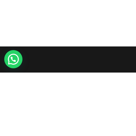
Etiam consequat sem ullamcorper, euismod metus sit