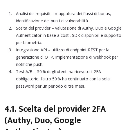
Analisi dei requisiti – mappatura dei flussi di bonus,
identificazione dei punti di vulnerabilità.
Scelta del provider – valutazione di Authy, Duo e Google
Authenticator in base a costi, SDK disponibili e supporto
per biometria.
Integrazione API – utilizzo di endpoint REST per la
generazione di OTP, implementazione di webhook per
notifiche push.
Test A/B – 50 % degli utenti ha ricevuto il 2FA
obbligatorio, l’altro 50 % ha continuato con la sola
password per un periodo di tre mesi.
4.1. Scelta del provider 2FA
(Authy, Duo, Google