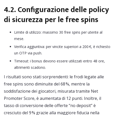
4.2. Configurazione delle policy
di sicurezza per le free spins
Limite di utilizzo: massimo 30 free spins per utente al
mese.
Verifica aggiuntiva: per vincite superiori a 200 €, è richiesto
un OTP via push.
Timeout: i bonus devono essere utilizzati entro 48 ore,
altrimenti scadono.
I risultati sono stati sorprendenti: le frodi legate alle
free spins sono diminuite del 68 %, mentre la
soddisfazione dei giocatori, misurata tramite Net
Promoter Score, è aumentata di 12 punti. Inoltre, il
tasso di conversione delle offerte “no deposit” è
cresciuto del 9 % grazie alla maggiore fiducia nella