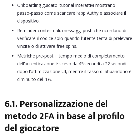
Onboarding guidato: tutorial interattivi mostrano
passo‑passo come scaricare l’app Authy e associare il
dispositivo.
Reminder contestuali: messaggi push che ricordano di
verificare il codice solo quando l’utente tenta di prelevare
vincite o di attivare free spins.
Metriche pre‑post: il tempo medio di completamento
dell’autenticazione è sceso da 45 secondi a 22 secondi
dopo l’ottimizzazione UI, mentre il tasso di abbandono è
diminuito del 4 %.
6.1. Personalizzazione del
metodo 2FA in base al profilo
del giocatore