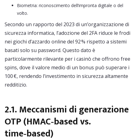
Biometria: riconoscimento dell’impronta digitale o del
volto.
Secondo un rapporto del 2023 di un’organizzazione di
sicurezza informatica, l’adozione del 2FA riduce le frodi
nei giochi d’azzardo online del 92 % rispetto a sistemi
basati solo su password. Questo dato è
particolarmente rilevante per i casinò che offrono free
spins, dove il valore medio di un bonus può superare i
100 €, rendendo l’investimento in sicurezza altamente
redditizio.
2.1. Meccanismi di generazione
OTP (HMAC‑based vs.
time‑based)