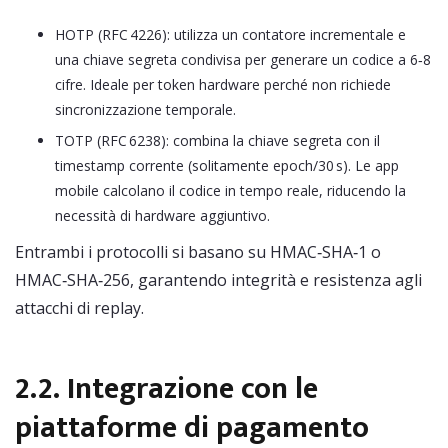
HOTP (RFC 4226): utilizza un contatore incrementale e
una chiave segreta condivisa per generare un codice a 6‑8
cifre. Ideale per token hardware perché non richiede
sincronizzazione temporale.
TOTP (RFC 6238): combina la chiave segreta con il
timestamp corrente (solitamente epoch/30 s). Le app
mobile calcolano il codice in tempo reale, riducendo la
necessità di hardware aggiuntivo.
Entrambi i protocolli si basano su HMAC‑SHA‑1 o
HMAC‑SHA‑256, garantendo integrità e resistenza agli
attacchi di replay.
2.2. Integrazione con le
piattaforme di pagamento