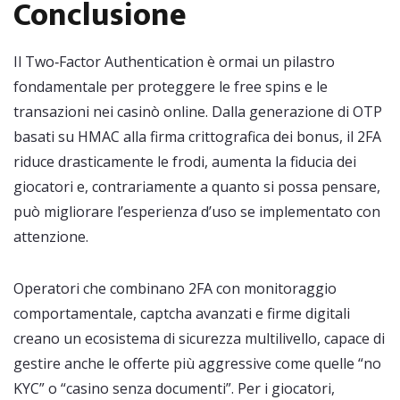
Conclusione
Il Two‑Factor Authentication è ormai un pilastro
fondamentale per proteggere le free spins e le
transazioni nei casinò online. Dalla generazione di OTP
basati su HMAC alla firma crittografica dei bonus, il 2FA
riduce drasticamente le frodi, aumenta la fiducia dei
giocatori e, contrariamente a quanto si possa pensare,
può migliorare l’esperienza d’uso se implementato con
attenzione.
Operatori che combinano 2FA con monitoraggio
comportamentale, captcha avanzati e firme digitali
creano un ecosistema di sicurezza multilivello, capace di
gestire anche le offerte più aggressive come quelle “no
KYC” o “casino senza documenti”. Per i giocatori,