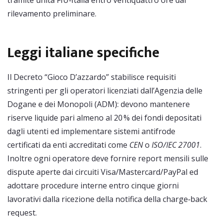
rilevamento preliminare.
Leggi italiane specifiche
Il Decreto “Gioco D’azzardo” stabilisce requisiti
stringenti per gli operatori licenziati dall’Agenzia delle
Dogane e dei Monopoli (ADM): devono mantenere
riserve liquide pari almeno al 20 % dei fondi depositati
dagli utenti ed implementare sistemi antifrode
certificati da enti accreditati come
CEN
o
ISO/IEC 27001
.
Inoltre ogni operatore deve fornire report mensili sulle
dispute aperte dai circuiti Visa/Mastercard/PayPal ed
adottare procedure interne entro cinque giorni
lavorativi dalla ricezione della notifica della charge‑back
request.