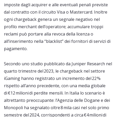
imposte dagli acquirer e alle eventuali penali previste
dal contratto con il circuito Visa o Mastercard. Inoltre
ogni chargeback genera un segnale negativo nel
profilo merchant dell’operatore; accumulare troppi
reclami può portare alla revoca della licenza o
all’inserimento nella “blacklist” dei fornitori di servizi di
pagamento.
Secondo uno studio pubblicato da Juniper Research nel
quarto trimestre del 2023, le chargeback nel settore
iGaming hanno registrato un incremento del 22 %
rispetto all’anno precedente, con una media globale
di €12 milioni di perdite mensili. In Italia lo scenario è
altrettanto preoccupante: l’Agenzia delle Dogane e dei
Monopoli ha segnalato oltre 8 mila casi nel solo primo
semestre del 2024, corrispondenti a circa €4 milioni di