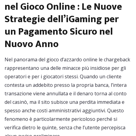
nel Gioco Online : Le Nuove
Strategie dell’iGaming per
un Pagamento Sicuro nel
Nuovo Anno
Nel panorama del gioco d’azzardo online le chargeback
rappresentano una delle minacce più insidiose per gli
operatori e per i giocatori stessi. Quando un cliente
contesta un addebito presso la propria banca, l’intera
transazione viene annullata e il denaro torna al conto
del casinò, ma il sito subisce una perdita immediata e
spesso anche costi amministrativi aggiuntivi. Questo
fenomeno è particolarmente pericoloso perché si
verifica dietro le quinte, senza che l’utente percepisca