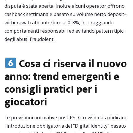
disputa è stata aperta.​ Inoltre alcuni operator offrono
cashback settimanale basato su volume netto deposit–
withdrawal ratio inferiore al 0,.8%, incoraggiando
comportamenti responsabili ed evitando pattern tipici
degli abusi fraudolenti.​
Cosa ci riserva il nuovo
anno: trend emergenti e
consigli praticI per i
giocatori
Le previsionì normative post‑PSD2 revisionata indicano
l’introduzione obbligatoria del “Digital Identity” basato