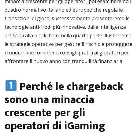
minaccia crescente per gli operatori; poi esamineremo il
quadro normativo italiano ed europeo che regola le
transazioni di gioco; successivamente presenteremo le
tecnologie anti‑frodi più innovative, dalle intelligenze
artificiali alla blockchain; nella quarta parte illustreremo
le strategie operative per gestire il rischio e proteggere
i fondi; infine forniremo consigli pratici ai giocatori per
affrontare il nuovo anno con tranquillità finanziaria.
Perché le chargeback
sono una minaccia
crescente per gli
operatori di iGaming