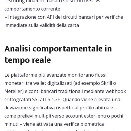
– Scoring dinamico basato su storico KYC vs
comportamento corrente
– Integrazione con API dei circuiti bancari per verifiche
immediate sulla validità della carta
Analisi comportamentale in
tempo reale
Le piattaforme più avanzate monitorano flussi
monetari tra wallet digitalizzati (ad esempio Skrill o
Neteller) e conti bancari tradizionali mediante webhook
crittografati SSL/TLS 1.3+. Quando viene rilevata una
deviazione significativa rispetto al profilo abituale –
come prelievi multipli verso account esteri entro pochi
minuti – viene attivata una verifica biometrica