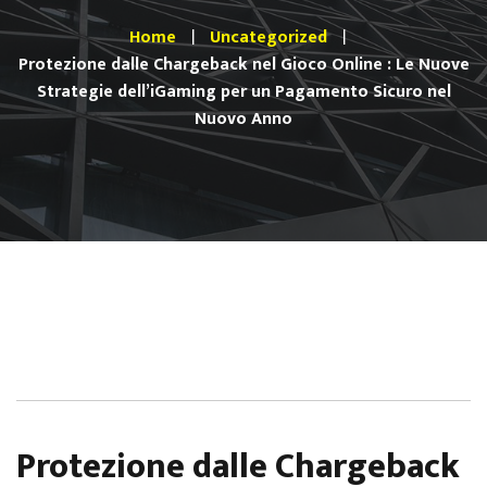
Home
Uncategorized
Protezione dalle Chargeback nel Gioco Online : Le Nuove
Strategie dell’iGaming per un Pagamento Sicuro nel
Nuovo Anno
Protezione dalle Chargeback