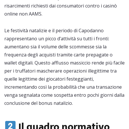
risarcimenti richiesti dai consumatori contro i casinò
online non AAMS.
Le festività natalizie e il periodo di Capodanno
rappresentano un picco d’attività su tutti i fronti:
aumentano sia il volume delle scommesse sia la
frequenza degli acquisti tramite carte prepagate o
wallet digitali. Questo afflusso massiccio rende più facile
per i truffatori mascherare operazioni illegittime tra
quelle legittime dei giocatori festeggianti,
incrementando così la probabilità che una transazione
venga segnalata come sospetta entro pochi giorni dalla
conclusione del bonus natalizio.
Il quadro normativo