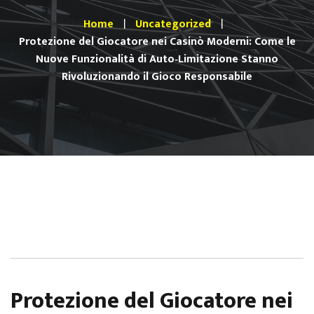
Home
Uncategorized
Protezione del Giocatore nei Casinò Moderni: Come le
Nuove Funzionalità di Auto‑Limitazione Stanno
Rivoluzionando il Gioco Responsabile
Protezione del Giocatore nei