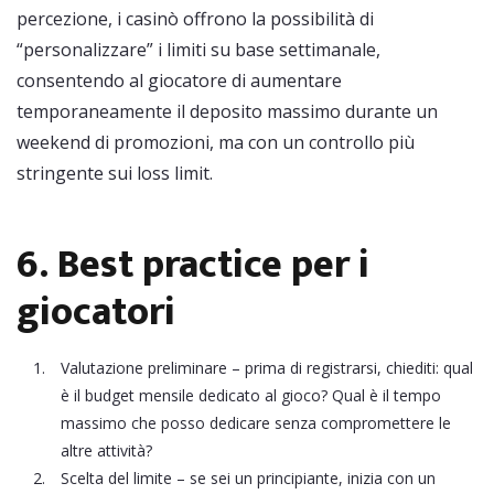
percezione, i casinò offrono la possibilità di
“personalizzare” i limiti su base settimanale,
consentendo al giocatore di aumentare
temporaneamente il deposito massimo durante un
weekend di promozioni, ma con un controllo più
stringente sui loss limit.
6. Best practice per i
giocatori
Valutazione preliminare – prima di registrarsi, chiediti: qual
è il budget mensile dedicato al gioco? Qual è il tempo
massimo che posso dedicare senza compromettere le
altre attività?
Scelta del limite – se sei un principiante, inizia con un