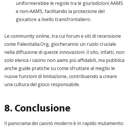
uniformerebbe le regole tra le giurisdizioni AAMS
e non‑AAMS, facilitando la protezione del
giocatore a livello transfrontaliero.
Le community online, tra cui forum e siti di recensione
come Paleoitalia.Org, giocheranno un ruolo cruciale
nella diffusione di queste innovazioni. Il sito, infatti, non
solo elenca i casino non aams più affidabili, ma pubblica
anche guide pratiche su come sfruttare al meglio le
nuove funzioni di limitazione, contribuendo a creare
una cultura del gioco responsabile.
8. Conclusione
Il panorama dei casinò moderni è in rapido mutamento: