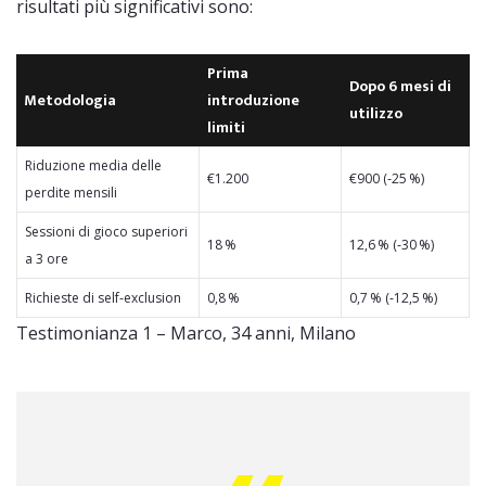
risultati più significativi sono:
Prima
Dopo 6 mesi di
Metodologia
introduzione
utilizzo
limiti
Riduzione media delle
€1.200
€900 (‑25 %)
perdite mensili
Sessioni di gioco superiori
18 %
12,6 % (‑30 %)
a 3 ore
Richieste di self‑exclusion
0,8 %
0,7 % (‑12,5 %)
Testimonianza 1 – Marco, 34 anni, Milano