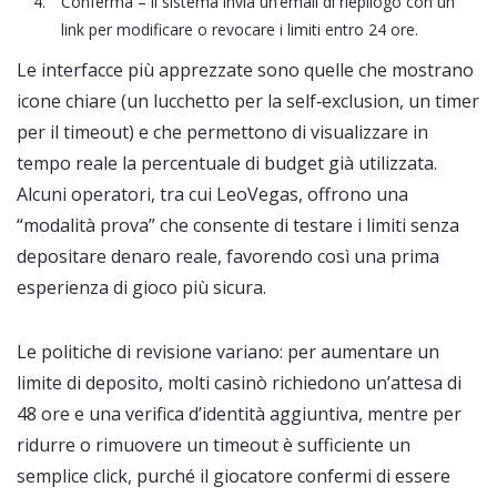
Conferma – il sistema invia un’email di riepilogo con un
link per modificare o revocare i limiti entro 24 ore.
Le interfacce più apprezzate sono quelle che mostrano
icone chiare (un lucchetto per la self‑exclusion, un timer
per il timeout) e che permettono di visualizzare in
tempo reale la percentuale di budget già utilizzata.
Alcuni operatori, tra cui LeoVegas, offrono una
“modalità prova” che consente di testare i limiti senza
depositare denaro reale, favorendo così una prima
esperienza di gioco più sicura.
Le politiche di revisione variano: per aumentare un
limite di deposito, molti casinò richiedono un’attesa di
48 ore e una verifica d’identità aggiuntiva, mentre per
ridurre o rimuovere un timeout è sufficiente un
semplice click, purché il giocatore confermi di essere