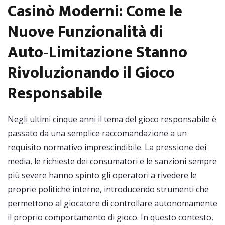
Casinò Moderni: Come le
Nuove Funzionalità di
Auto‑Limitazione Stanno
Rivoluzionando il Gioco
Responsabile
Negli ultimi cinque anni il tema del gioco responsabile è
passato da una semplice raccomandazione a un
requisito normativo imprescindibile. La pressione dei
media, le richieste dei consumatori e le sanzioni sempre
più severe hanno spinto gli operatori a rivedere le
proprie politiche interne, introducendo strumenti che
permettono al giocatore di controllare autonomamente
il proprio comportamento di gioco. In questo contesto,