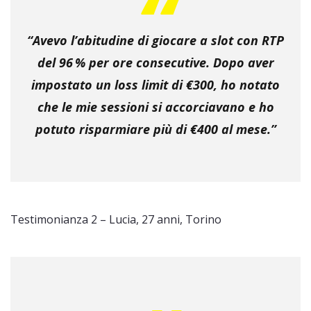
“Avevo l’abitudine di giocare a slot con RTP
del 96 % per ore consecutive. Dopo aver
impostato un loss limit di €300, ho notato
che le mie sessioni si accorciavano e ho
potuto risparmiare più di €400 al mese.”
Testimonianza 2 – Lucia, 27 anni, Torino