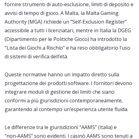
fornire strumenti di auto‑esclusione, limiti di deposito e
avvisi di tempo di gioco. A Malta, la Malta Gaming
Authority (MGA) richiede un “Self‑Exclusion Register”
accessibile a tutti i licenziatari, mentre in Italia la DGEG
(Dipartimento per le Politiche Gioco) ha introdotto la
“Lista dei Giochi a Rischio” e ha reso obbligatorio l’uso
di sistemi di verifica dell’età.
Queste normative hanno un impatto diretto sulla
progettazione dei prodotti software. I fornitori devono
integrare moduli di gestione dei limiti che siano
conformi a più giurisdizioni contemporaneamente,
garantendo al contempo un’esperienza utente fluida.
Le differenze tra le giurisdizioni “AAMS” (Italia) e
“non‑AAMS” sono evidenti. I casinò AAMS sono tenuti a