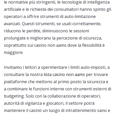
le normative più stringenti, le tecnologie di intelligenza
artificiale e le richieste dei consumatori hanno spinto gli
operatori a offrire strumenti di auto‑limitazione
avanzati. Questi strumenti, se usati correttamente,
riducono le perdite, diminuiscono le sessioni
prolungate e migliorano la percezione di sicurezza,
soprattutto sui casino non aams dove la flessibilità è
maggiore.
Invitiamo i lettori a sperimentare i limiti auto‑imposti, a
consultare la nostra
lista casino non aams
per trovare
piattaforme che mettono al primo posto la sicurezza e
a combinare le funzioni interne con strumenti esterni di
budgeting. Solo con la collaborazione di operatori,
autorità di vigilanza e giocatori, il settore potrà
mantenere il casinò un luogo di intrattenimento sano e