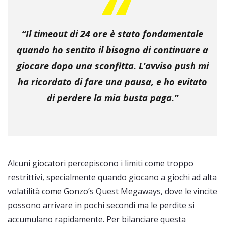
“Il timeout di 24 ore è stato fondamentale
quando ho sentito il bisogno di continuare a
giocare dopo una sconfitta. L’avviso push mi
ha ricordato di fare una pausa, e ho evitato
di perdere la mia busta paga.”
Alcuni giocatori percepiscono i limiti come troppo
restrittivi, specialmente quando giocano a giochi ad alta
volatilità come Gonzo’s Quest Megaways, dove le vincite
possono arrivare in pochi secondi ma le perdite si
accumulano rapidamente. Per bilanciare questa