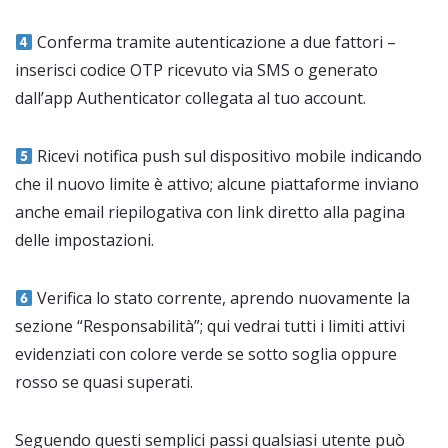
Conferma tramite autenticazione a due fattori –
inserisci codice OTP ricevuto via SMS o generato
dall’app Authenticator collegata al tuo account.
Ricevi notifica push sul dispositivo mobile indicando
che il nuovo limite è attivo; alcune piattaforme inviano
anche email riepilogativa con link diretto alla pagina
delle impostazioni.
Verifica lo stato corrente, aprendo nuovamente la
sezione “Responsabilità”; qui vedrai tutti i limiti attivi
evidenziati con colore verde se sotto soglia oppure
rosso se quasi superati.
Seguendo questi semplici passi qualsiasi utente può