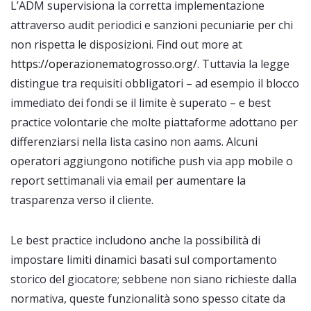
L’ADM supervisiona la corretta implementazione
attraverso audit periodici e sanzioni pecuniarie per chi
non rispetta le disposizioni. Find out more at
https://operazionematogrosso.org/
. Tuttavia la legge
distingue tra requisiti obbligatori – ad esempio il blocco
immediato dei fondi se il limite è superato – e best
practice volontarie che molte piattaforme adottano per
differenziarsi nella lista casino non aams. Alcuni
operatori aggiungono notifiche push via app mobile o
report settimanali via email per aumentare la
trasparenza verso il cliente.
Le best practice includono anche la possibilità di
impostare limiti dinamici basati sul comportamento
storico del giocatore; sebbene non siano richieste dalla
normativa, queste funzionalità sono spesso citate da