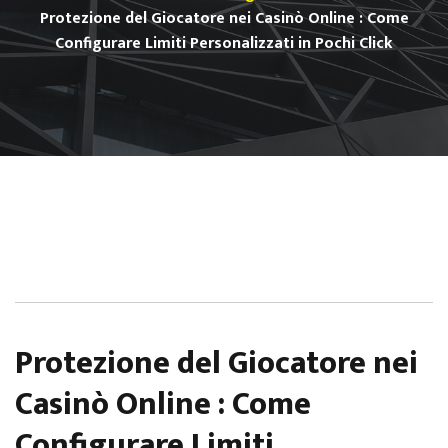
Protezione del Giocatore nei Casinò Online : Come
Configurare Limiti Personalizzati in Pochi Click
Protezione del Giocatore nei
Casinò Online : Come
Configurare Limiti