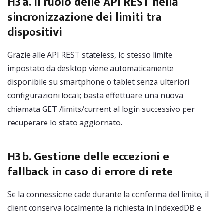
H3 a. Il ruolo delle API REST nella
sincronizzazione dei limiti tra
dispositivi
Grazie alle API REST stateless, lo stesso limite
impostato da desktop viene automaticamente
disponibile su smartphone o tablet senza ulteriori
configurazioni locali; basta effettuare una nuova
chiamata GET /limits/current al login successivo per
recuperare lo stato aggiornato.
H3 b. Gestione delle eccezioni e
fallback in caso di errore di rete
Se la connessione cade durante la conferma del limite, il
client conserva localmente la richiesta in IndexedDB e