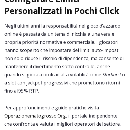
Personalizzati in Pochi Click
Negli ultimi anni la responsabilità nel gioco d’azzardo
online è passata da un tema di nicchia a una vera e
propria priorità normativa e commerciale. I giocatori
hanno scoperto che impostare dei limiti auto‑imposti
non solo riduce il rischio di dipendenza, ma consente di
mantenere il divertimento sotto controllo, anche
quando si gioca a titoli ad alta volatilità come
Starburst
o
a slot con jackpot progressivi che promettono ritorni
fino al 95 % RTP.
Per approfondimenti e guide pratiche visita
Operazionematogrosso.Org
, il portale indipendente
che confronta e valuta i migliori operatori del settore.