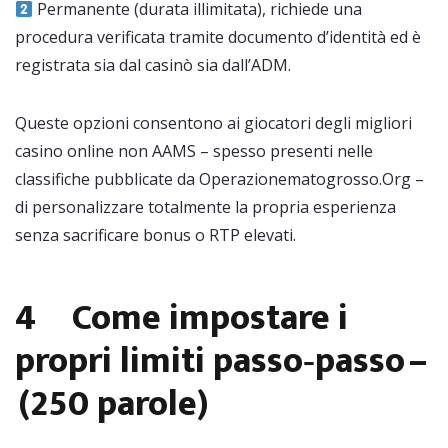
Permanente (durata illimitata), richiede una
procedura verificata tramite documento d’identità ed è
registrata sia dal casinò sia dall’ADM.
Queste opzioni consentono ai giocatori degli migliori
casino online non AAMS – spesso presenti nelle
classifiche pubblicate da Operazionematogrosso.Org –
di personalizzare totalmente la propria esperienza
senza sacrificare bonus o RTP elevati.
4 Come impostare i
propri limiti passo‑passo –
(250 parole)