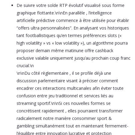
De suivre votre solde RTP évolutif visualisé sous forme
graphique flottante.\n\nEn parallèle , l’intelligence
artificielle prédictive commence à être utilisée pour établir
“offers ultra personnalisées”. En analysant vos historiques
tant footballistiques qu’en termes préférences slots («
high volatility » vs « low volatility »), un algorithme pourra
proposer demain même matinune offre cashback
exclusive valable uniquement jusqu’au prochain coup franc
crucial.\n
\n\nDu côté règlementaire , il se profile déjà une
discussion parlementaire visant à préciser comment
encadrer ces interactions multicanales afin éviter toute
confusion entre jeu traditionnel et services liés au
streaming sportif.\n\nSi ces nouvelles formes se
concrétisent rapidement , elles pourraient transformer
radicalement notre manière consommer sport &
gambling simultanément tout en maintenant fermement
-
l’équilibre entre innovation lucrative et protection