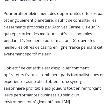
Pour profiter pleinement des opportunités offertes par
cet engouement planétaire, il suffit de consulter les
classements proposés par Archives Carmel Lisieux.Fr
qui répertorient les meilleures offres disponibles
pendant l’événement sportif majeur : Découvrir les
meilleures offres de
casino en ligne france
pendant cet
événement sportif majeur.
L’objectif de cet article est d’expliquer comment
opérateurs français combinent paris footballistiques et
expérience casino afin d’obtenir une synergie
saisonnière profitable aux joueurs tout en renforçant
leurs performances business au sein d’un
environnement réglementé par l’ANJ.