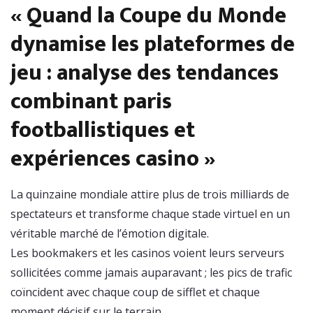
« Quand la Coupe du Monde
dynamise les plateformes de
jeu : analyse des tendances
combinant paris
footballistiques et
expériences casino »
La quinzaine mondiale attire plus de trois milliards de
spectateurs et transforme chaque stade virtuel en un
véritable marché de l’émotion digitale.
Les bookmakers et les casinos voient leurs serveurs
sollicitées comme jamais auparavant ; les pics de trafic
coïncident avec chaque coup de sifflet et chaque
moment décisif sur le terrain.