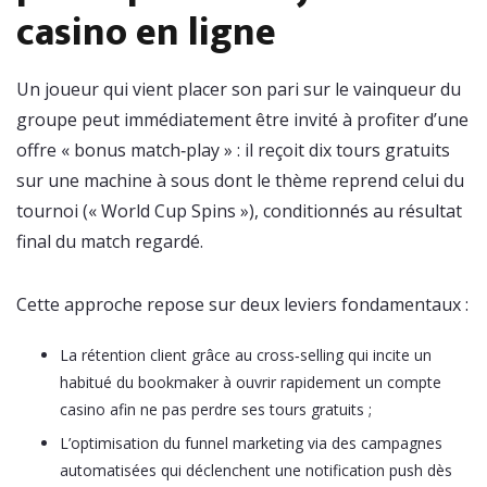
casino en ligne
Un joueur qui vient placer son pari sur le vainqueur du
groupe peut immédiatement être invité à profiter d’une
offre « bonus match‑play » : il reçoit dix tours gratuits
sur une machine à sous dont le thème reprend celui du
tournoi (« World Cup Spins »), conditionnés au résultat
final du match regardé.
Cette approche repose sur deux leviers fondamentaux :
La rétention client grâce au cross‑selling qui incite un
habitué du bookmaker à ouvrir rapidement un compte
casino afin ne pas perdre ses tours gratuits ;
L’optimisation du funnel marketing via des campagnes
automatisées qui déclenchent une notification push dès