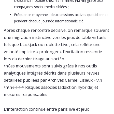
croissance notable chez les femmes (
43 %
) grâce aux
campagnes social media ciblées ;
Fréquence moyenne : deux sessions actives quotidiennes
pendant chaque journée internationale clé.
Après chaque rencontre décisive, on remarque souvent
une migration instinctive versles jeux de table virtuels
tels que blackjack ou roulette Live ; cela reflète une
volonté implicite « prolonger » l’excitation ressentie
lors du dernier tirage au sort.\n
\nCes mouvements sont suivis grâce à nos outils
analytiques intégrés décrits dans plusieurs revues
détaillées publiées par Archives Carmel Lisieux.Fr.\n
\n\n#### Risques associés (addiction hybride) et
mesures responsables
L’interaction continue entre paris live et jeux