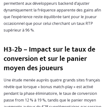
permettent aux développeurs backend d’ajuster
dynamiquement la fréquence apparente des gains afin
que l’expérience reste équilibrée tant pour le joueur
occasionnel que pour celui cherchant un taux RTP
supérieur à 96 %.
H3‑2b – Impact sur le taux de
conversion et sur le panier
moyen des joueurs
Une étude menée auprès quatre grands sites français
révèle que lorsque « bonus match‑play » est activé
pendant la phase éliminatoire, le taux de conversion
passe from 12 % à 19 %, tandis que le panier moyen
augmente autour de €28 supplémentaires par session