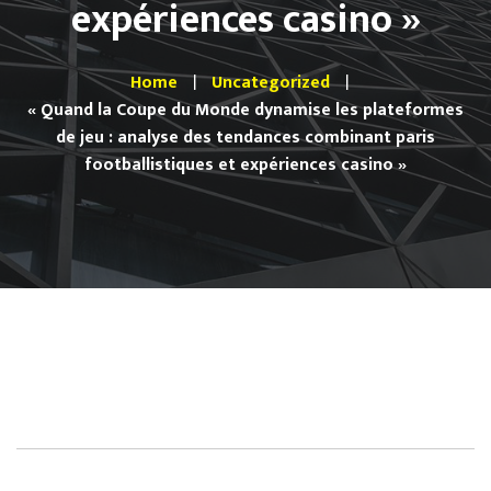
expériences casino »
Home
Uncategorized
« Quand la Coupe du Monde dynamise les plateformes
de jeu : analyse des tendances combinant paris
footballistiques et expériences casino »