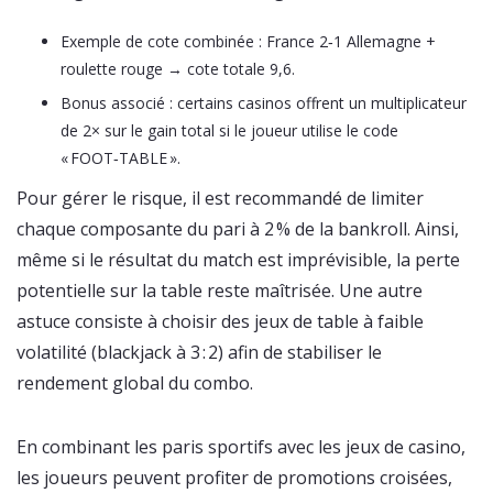
Exemple de cote combinée : France 2‑1 Allemagne +
roulette rouge → cote totale 9,6.
Bonus associé : certains casinos offrent un multiplicateur
de 2× sur le gain total si le joueur utilise le code
« FOOT‑TABLE ».
Pour gérer le risque, il est recommandé de limiter
chaque composante du pari à 2 % de la bankroll. Ainsi,
même si le résultat du match est imprévisible, la perte
potentielle sur la table reste maîtrisée. Une autre
astuce consiste à choisir des jeux de table à faible
volatilité (blackjack à 3 : 2) afin de stabiliser le
rendement global du combo.
En combinant les paris sportifs avec les jeux de casino,
les joueurs peuvent profiter de promotions croisées,