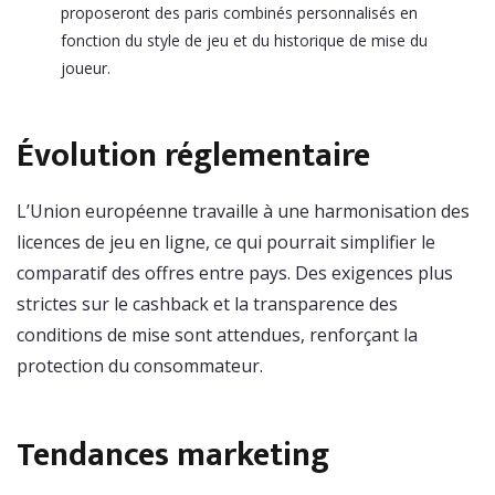
proposeront des paris combinés personnalisés en
fonction du style de jeu et du historique de mise du
joueur.
Évolution réglementaire
L’Union européenne travaille à une harmonisation des
licences de jeu en ligne, ce qui pourrait simplifier le
comparatif des offres entre pays. Des exigences plus
strictes sur le cashback et la transparence des
conditions de mise sont attendues, renforçant la
protection du consommateur.
Tendances marketing