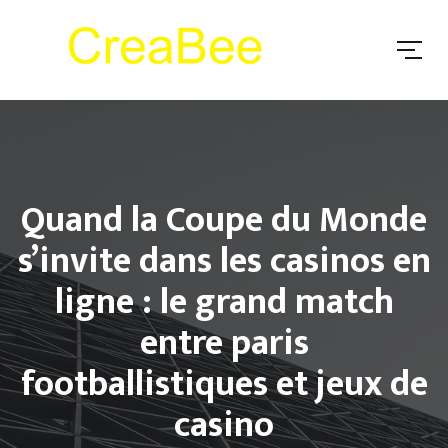
Quand la Coupe du Monde
s’invite dans les casinos en
ligne : le grand match
entre paris
footballistiques et jeux de
casino