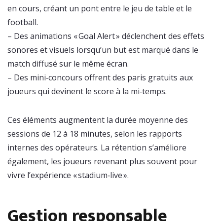
en cours, créant un pont entre le jeu de table et le
football.
– Des animations « Goal Alert » déclenchent des effets
sonores et visuels lorsqu’un but est marqué dans le
match diffusé sur le même écran.
– Des mini‑concours offrent des paris gratuits aux
joueurs qui devinent le score à la mi‑temps.
Ces éléments augmentent la durée moyenne des
sessions de 12 à 18 minutes, selon les rapports
internes des opérateurs. La rétention s’améliore
également, les joueurs revenant plus souvent pour
vivre l’expérience « stadium‑live ».
Gestion responsable