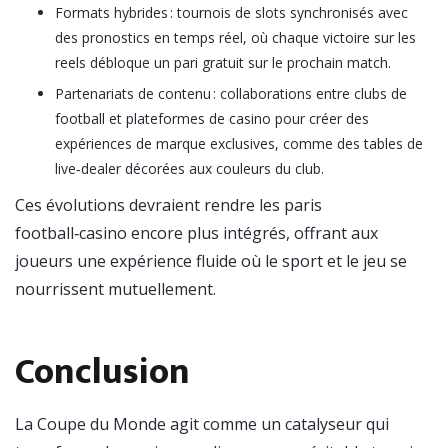
Formats hybrides : tournois de slots synchronisés avec
des pronostics en temps réel, où chaque victoire sur les
reels débloque un pari gratuit sur le prochain match.
Partenariats de contenu : collaborations entre clubs de
football et plateformes de casino pour créer des
expériences de marque exclusives, comme des tables de
live‑dealer décorées aux couleurs du club.
Ces évolutions devraient rendre les paris
football‑casino encore plus intégrés, offrant aux
joueurs une expérience fluide où le sport et le jeu se
nourrissent mutuellement.
Conclusion
La Coupe du Monde agit comme un catalyseur qui