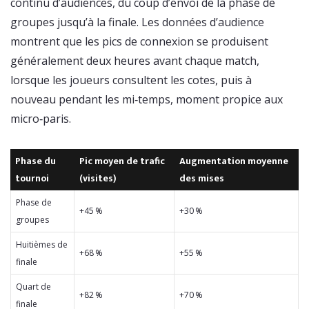
continu d’audiences, du coup d’envoi de la phase de
groupes jusqu’à la finale. Les données d’audience
montrent que les pics de connexion se produisent
généralement deux heures avant chaque match,
lorsque les joueurs consultent les cotes, puis à
nouveau pendant les mi‑temps, moment propice aux
micro‑paris.
Phase du
Pic moyen de trafic
Augmentation moyenne
tournoi
(visites)
des mises
Phase de
+45 %
+30 %
groupes
Huitièmes de
+68 %
+55 %
finale
Quart de
+82 %
+70 %
finale