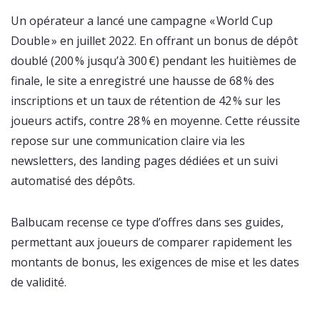
Un opérateur a lancé une campagne « World Cup
Double » en juillet 2022. En offrant un bonus de dépôt
doublé (200 % jusqu’à 300 €) pendant les huitièmes de
finale, le site a enregistré une hausse de 68 % des
inscriptions et un taux de rétention de 42 % sur les
joueurs actifs, contre 28 % en moyenne. Cette réussite
repose sur une communication claire via les
newsletters, des landing pages dédiées et un suivi
automatisé des dépôts.
Balbucam recense ce type d’offres dans ses guides,
permettant aux joueurs de comparer rapidement les
montants de bonus, les exigences de mise et les dates
de validité.