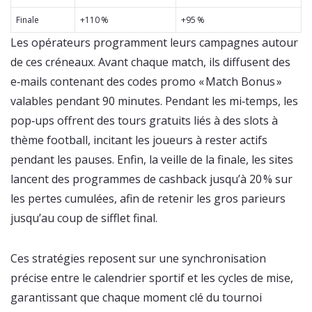
Finale
+110 %
+95 %
Les opérateurs programment leurs campagnes autour
de ces créneaux. Avant chaque match, ils diffusent des
e‑mails contenant des codes promo « Match Bonus »
valables pendant 90 minutes. Pendant les mi‑temps, les
pop‑ups offrent des tours gratuits liés à des slots à
thème football, incitant les joueurs à rester actifs
pendant les pauses. Enfin, la veille de la finale, les sites
lancent des programmes de cashback jusqu’à 20 % sur
les pertes cumulées, afin de retenir les gros parieurs
jusqu’au coup de sifflet final.
Ces stratégies reposent sur une synchronisation
précise entre le calendrier sportif et les cycles de mise,
garantissant que chaque moment clé du tournoi