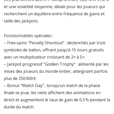
et une volatilité moyenne, idéale pour les joueurs qui
recherchent un équilibre entre fréquence de gains et
taille des jackpots.
Fonctionnalités spéciales :
– Free‑spins “Penalty Shootout” : déclenchés par trois
symboles de ballon, offrant jusqu’à 15 tours gratuits
avec un multiplicateur croissant de 2× à 5×.
– Jackpot progressif “Golden Trophy” : alimenté par les
mises des joueurs du monde entier, atteignant parfois
plus de 250 000 €.
– Bonus “Match Day” : lorsqu’un match de la phase
finale se joue, les reels affichent des animations en
direct et augmentent le taux de gain de 0,5 % pendant la
durée du match.