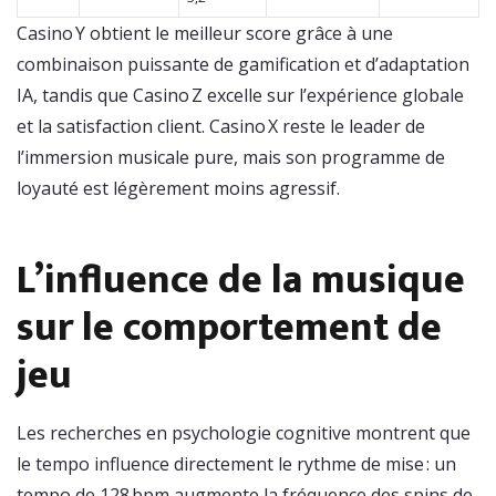
Casino Y obtient le meilleur score grâce à une
combinaison puissante de gamification et d’adaptation
IA, tandis que Casino Z excelle sur l’expérience globale
et la satisfaction client. Casino X reste le leader de
l’immersion musicale pure, mais son programme de
loyauté est légèrement moins agressif.
L’influence de la musique
sur le comportement de
jeu
Les recherches en psychologie cognitive montrent que
le tempo influence directement le rythme de mise : un
tempo de 128 bpm augmente la fréquence des spins de