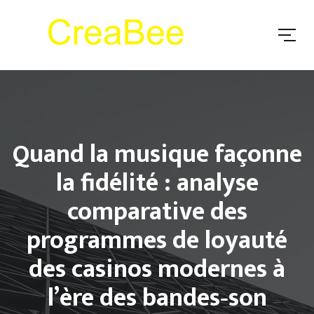
Quand la musique façonne
la fidélité : analyse
comparative des
programmes de loyauté
des casinos modernes à
l’ère des bandes‑son