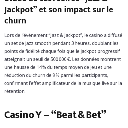
Jackpot” et son impact sur le
churn
Lors de l’événement “Jazz & Jackpot”, le casino a diffusé
un set de jazz smooth pendant 3 heures, doublant les
points de fidélité chaque fois que le jackpot progressif
atteignait un seuil de 500 000 €. Les données montrent
une hausse de 14 % du temps moyen de jeu et une
réduction du churn de 9 % parmi les participants,
confirmant l’effet amplificateur de la musique live sur la
rétention.
Casino Y – “Beat & Bet”