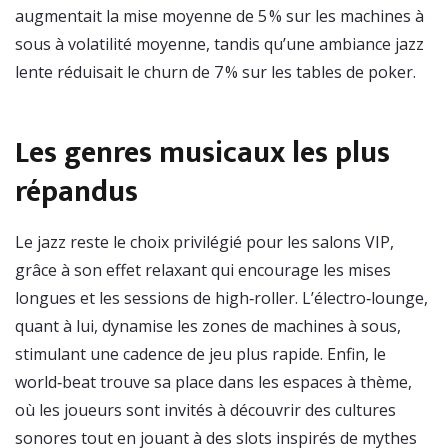
augmentait la mise moyenne de 5 % sur les machines à
sous à volatilité moyenne, tandis qu’une ambiance jazz
lente réduisait le churn de 7 % sur les tables de poker.
Les genres musicaux les plus
répandus
Le jazz reste le choix privilégié pour les salons VIP,
grâce à son effet relaxant qui encourage les mises
longues et les sessions de high‑roller. L’électro‑lounge,
quant à lui, dynamise les zones de machines à sous,
stimulant une cadence de jeu plus rapide. Enfin, le
world‑beat trouve sa place dans les espaces à thème,
où les joueurs sont invités à découvrir des cultures
sonores tout en jouant à des slots inspirés de mythes