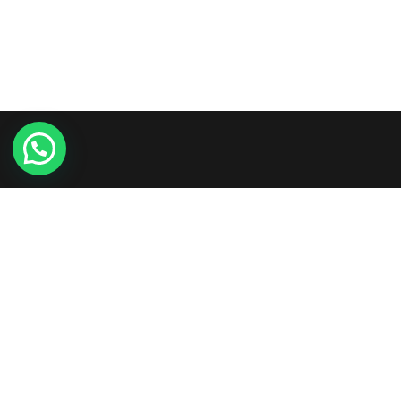
Etiam consequat sem ullamcorper, euismod metus sit
amet, tristique justo. Vestibulum mattis, nisi ut faucibus