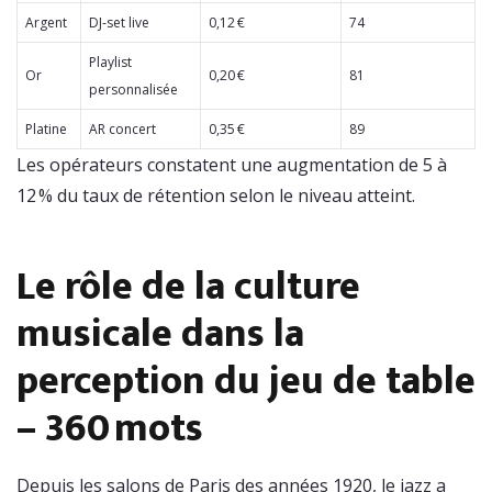
Argent
DJ‑set live
0,12 €
74
Playlist
Or
0,20 €
81
personnalisée
Platine
AR concert
0,35 €
89
Les opérateurs constatent une augmentation de 5 à
12 % du taux de rétention selon le niveau atteint.
Le rôle de la culture
musicale dans la
perception du jeu de table
– 360 mots
Depuis les salons de Paris des années 1920, le jazz a