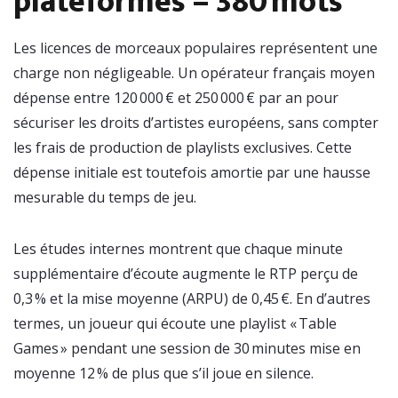
plateformes – 380 mots
Les licences de morceaux populaires représentent une
charge non négligeable. Un opérateur français moyen
dépense entre 120 000 € et 250 000 € par an pour
sécuriser les droits d’artistes européens, sans compter
les frais de production de playlists exclusives. Cette
dépense initiale est toutefois amortie par une hausse
mesurable du temps de jeu.
Les études internes montrent que chaque minute
supplémentaire d’écoute augmente le RTP perçu de
0,3 % et la mise moyenne (ARPU) de 0,45 €. En d’autres
termes, un joueur qui écoute une playlist « Table
Games » pendant une session de 30 minutes mise en
moyenne 12 % de plus que s’il joue en silence.