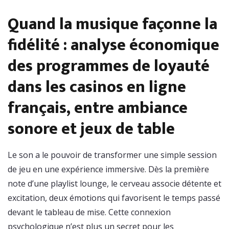
Quand la musique façonne la
fidélité : analyse économique
des programmes de loyauté
dans les casinos en ligne
français, entre ambiance
sonore et jeux de table
Le son a le pouvoir de transformer une simple session
de jeu en une expérience immersive. Dès la première
note d’une playlist lounge, le cerveau associe détente et
excitation, deux émotions qui favorisent le temps passé
devant le tableau de mise. Cette connexion
psychologique n’est plus un secret pour les