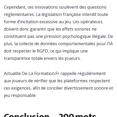
Cependant, ces innovations soulèvent des questions
réglementaires. La législation française interdit toute
forme d’incitation excessive au jeu. Les opérateurs
doivent donc garantir que les effets sonores ne
constituent pas une pression psychologique illégale. De
plus, la collecte de données comportementales pour l’IA
doit respecter le RGPD, ce qui implique une
transparence totale envers les joueurs.
Actualite De La Formation.Fr rappelle régulièrement
aux joueurs de vérifier que les plateformes respectent
ces exigences, afin de concilier divertissement sonore et
jeu responsable.