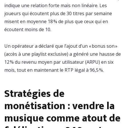
indique une relation forte mais non linéaire. Les
joueurs qui écoutent plus de 30 titres par semaine
misent en moyenne 18 % de plus que ceux qui en
écoutent moins de 10.
Un opérateur a déclaré que l’ajout d’un « bonus son »
(accès à une playlist exclusive) a généré une hausse de
12 % du revenu moyen par utilisateur (ARPU) en six
mois, tout en maintenant le RTP légal à 96,5 %.
Stratégies de
monétisation : vendre la
musique comme atout de