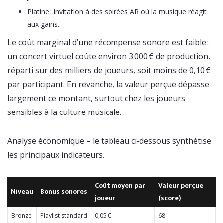
Platine : invitation à des soirées AR où la musique réagit
aux gains.
Le coût marginal d’une récompense sonore est faible :
un concert virtuel coûte environ 3 000 € de production,
réparti sur des milliers de joueurs, soit moins de 0,10 €
par participant. En revanche, la valeur perçue dépasse
largement ce montant, surtout chez les joueurs
sensibles à la culture musicale.
Analyse économique – le tableau ci‑dessous synthétise
les principaux indicateurs.
Coût moyen par
Valeur perçue
Niveau
Bonus sonores
joueur
(score)
Bronze
Playlist standard
0,05 €
68