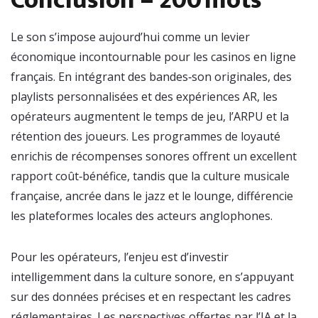
Conclusion – 200 mots
Le son s’impose aujourd’hui comme un levier
économique incontournable pour les casinos en ligne
français. En intégrant des bandes‑son originales, des
playlists personnalisées et des expériences AR, les
opérateurs augmentent le temps de jeu, l’ARPU et la
rétention des joueurs. Les programmes de loyauté
enrichis de récompenses sonores offrent un excellent
rapport coût‑bénéfice, tandis que la culture musicale
française, ancrée dans le jazz et le lounge, différencie
les plateformes locales des acteurs anglophones.
Pour les opérateurs, l’enjeu est d’investir
intelligemment dans la culture sonore, en s’appuyant
sur des données précises et en respectant les cadres
réglementaires. Les perspectives offertes par l’IA et la