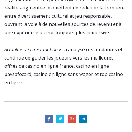
réalité augmentée promettent de redéfinir la frontière
entre divertissement culturel et jeu responsable,
ouvrant la voie à de nouvelles sources de revenu et à
une expérience joueur toujours plus immersive.
Actualite De La Formation.Fr
a analysé ces tendances et
continue de guider les joueurs vers les meilleures
offres de casino en ligne france, casino en ligne
paysafecard, casino en ligne sans wager et top casino
en ligne.