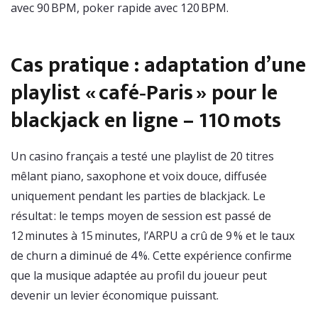
avec 90 BPM, poker rapide avec 120 BPM.
Cas pratique : adaptation d’une
playlist « café‑Paris » pour le
blackjack en ligne – 110 mots
Un casino français a testé une playlist de 20 titres
mêlant piano, saxophone et voix douce, diffusée
uniquement pendant les parties de blackjack. Le
résultat : le temps moyen de session est passé de
12 minutes à 15 minutes, l’ARPU a crû de 9 % et le taux
de churn a diminué de 4 %. Cette expérience confirme
que la musique adaptée au profil du joueur peut
devenir un levier économique puissant.