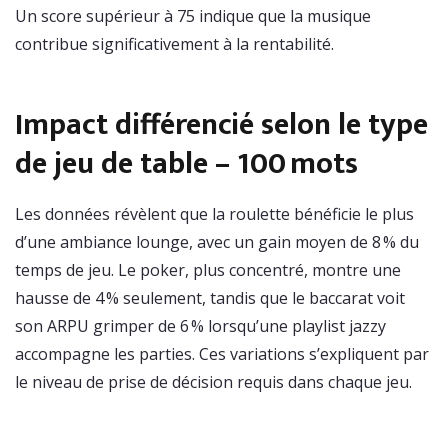
Un score supérieur à 75 indique que la musique
contribue significativement à la rentabilité.
Impact différencié selon le type
de jeu de table – 100 mots
Les données révèlent que la roulette bénéficie le plus
d’une ambiance lounge, avec un gain moyen de 8 % du
temps de jeu. Le poker, plus concentré, montre une
hausse de 4 % seulement, tandis que le baccarat voit
son ARPU grimper de 6 % lorsqu’une playlist jazzy
accompagne les parties. Ces variations s’expliquent par
le niveau de prise de décision requis dans chaque jeu.