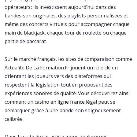
opérateurs : ils investissent aujourd’hui dans des
bandes‑son originales, des playlists personnalisées et
même des concerts virtuels pour accompagner chaque
main de blackjack, chaque tour de roulette ou chaque
partie de baccarat.
Sur le marché français, les sites de comparaison comme
Actualite De La Formation.Fr jouent un rôle clé en
orientant les joueurs vers des plateformes qui
respectent la législation tout en proposant des
expériences sonores de qualité. Vous découvrirez ainsi
comment un
casino en ligne france légal
peut se
démarquer grâce à une bande‑son soigneusement
calibrée.
Dans la suite de cet article, nous analyserons