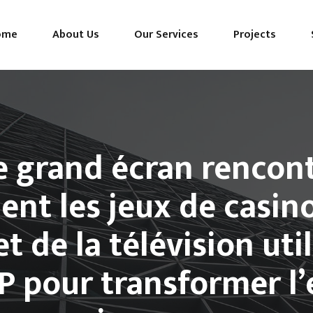
ome
About Us
Our Services
Projects
 grand écran rencont
ent les jeux de casino
t de la télévision util
P pour transformer l