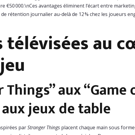
re €50 000.\nCes avantages éliminent l’écart entre marketin
de rétention journalier au-delà de 12 % chez les joueurs e
s télévisées au c
 jeu
r Things” aux “Game o
 aux jeux de table
nspirées par
Stranger Things
placent chaque main sous forme