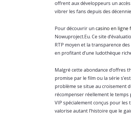
offrent aux développeurs un accès
vibrer les fans depuis des décennie
Pour découvrir un
casino en ligne 
Nowuproject.Eu. Ce site d’évaluatio
RTP moyen et la transparence des 
en profitant d’une ludothèque rich
Malgré cette abondance d’offres th
promise par le film ou la série s’
problème se situe au croisement d
récompenser réellement le temps p
VIP spécialement conçus pour les ti
valorise autant l’histoire que le ga