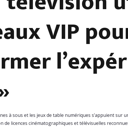
a télévision u
eaux VIP pou
ormer l’expér
»
nes à sous et les jeux de table numériques s’appuient sur u
ion de licences cinématographiques et télévisuelles reconnue