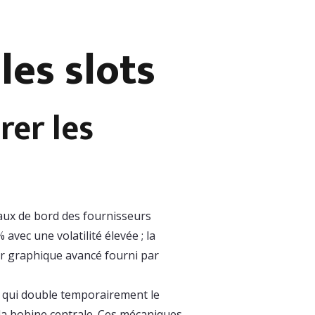
es slots
rer les
aux de bord des fournisseurs
ec une volatilité élevée ; la
r graphique avancé fourni par
t” qui double temporairement le
la bobine centrale. Ces mécaniques