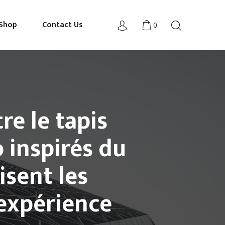
Shop
Contact Us
0
re le tapis
 inspirés du
isent les
’expérience