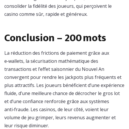
consolider la fidélité des joueurs, qui perçoivent le
casino comme sûr, rapide et généreux.
Conclusion – 200 mots
La réduction des frictions de paiement grâce aux
e‑wallets, la sécurisation mathématique des
transactions et l’effet saisonnier du Nouvel An
convergent pour rendre les jackpots plus fréquents et
plus attractifs. Les joueurs bénéficient d’une expérience
fluide, d’une meilleure chance de décrocher le gros lot
et d’une confiance renforcée grâce aux systèmes
anti‑fraude. Les casinos, de leur côté, voient leur
volume de jeu grimper, leurs revenus augmenter et
leur risque diminuer.