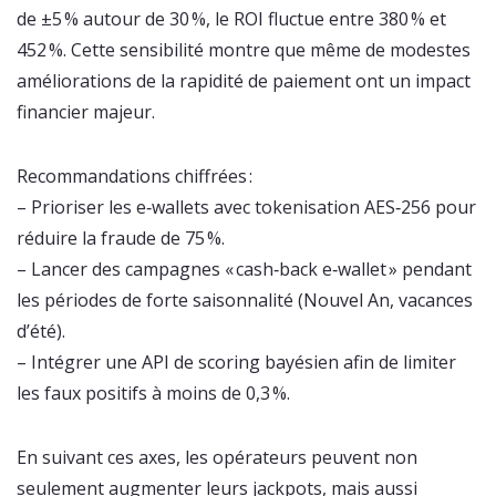
de ±5 % autour de 30 %, le ROI fluctue entre 380 % et
452 %. Cette sensibilité montre que même de modestes
améliorations de la rapidité de paiement ont un impact
financier majeur.
Recommandations chiffrées :
– Prioriser les e‑wallets avec tokenisation AES‑256 pour
réduire la fraude de 75 %.
– Lancer des campagnes « cash‑back e‑wallet » pendant
les périodes de forte saisonnalité (Nouvel An, vacances
d’été).
– Intégrer une API de scoring bayésien afin de limiter
les faux positifs à moins de 0,3 %.
En suivant ces axes, les opérateurs peuvent non
seulement augmenter leurs jackpots, mais aussi