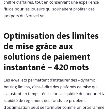
chiffre d’affaires, tout en conservant une expérience
fluide pour les joueurs qui souhaitent profiter des
jackpots du Nouvel An.
Optimisation des limites
de mise grâce aux
solutions de paiement
instantané – 420 mots
Les e‑wallets permettent d’instaurer des « dynamic
betting limits », c’est‑à‑dire des plafonds de mise qui
s’ajustent en temps réel selon la liquidité du joueur et la
rapidité de règlement des fonds. Le problème
d’optimisation peut se formuler comme un programme