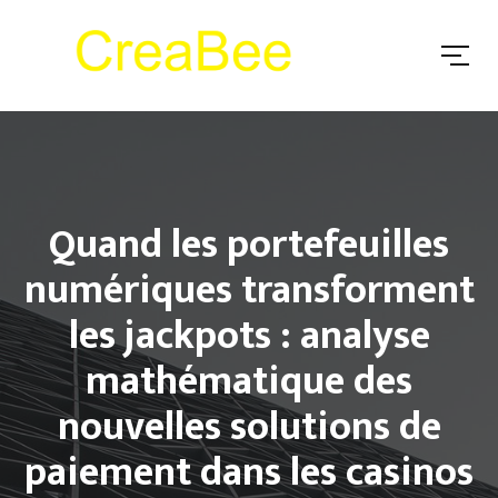
Quand les portefeuilles
numériques transforment
les jackpots : analyse
mathématique des
nouvelles solutions de
paiement dans les casinos