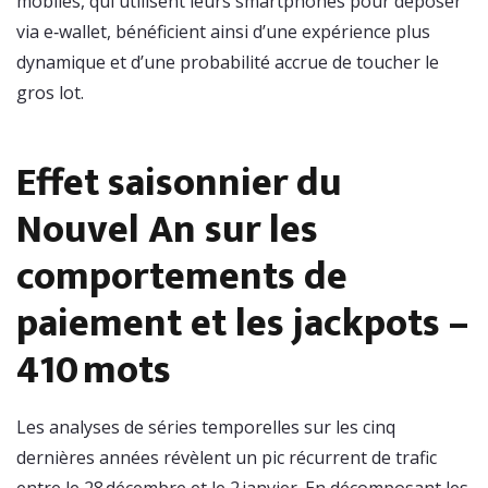
mobiles, qui utilisent leurs smartphones pour déposer
via e‑wallet, bénéficient ainsi d’une expérience plus
dynamique et d’une probabilité accrue de toucher le
gros lot.
Effet saisonnier du
Nouvel An sur les
comportements de
paiement et les jackpots –
410 mots
Les analyses de séries temporelles sur les cinq
dernières années révèlent un pic récurrent de trafic