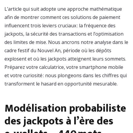
L’article qui suit adopte une approche mathématique
afin de montrer comment ces solutions de paiement
influencent trois leviers cruciaux : la fréquence des
jackpots, la sécurité des transactions et l’optimisation
des limites de mise. Nous ancrons notre analyse dans le
cadre festif du Nouvel An, période où les dépôts
explosent et où les jackpots atteignent leurs sommets.
Préparez votre calculatrice, votre smartphone mobile
et votre curiosité : nous plongeons dans les chiffres qui
transforment le hasard en opportunité mesurable.
Modélisation probabiliste
des jackpots à l’ère des