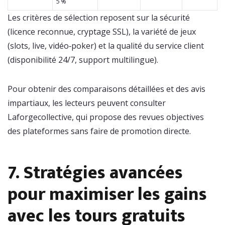
5 %
Les critères de sélection reposent sur la sécurité
(licence reconnue, cryptage SSL), la variété de jeux
(slots, live, vidéo‑poker) et la qualité du service client
(disponibilité 24/7, support multilingue).
Pour obtenir des comparaisons détaillées et des avis
impartiaux, les lecteurs peuvent consulter
Laforgecollective, qui propose des revues objectives
des plateformes sans faire de promotion directe.
7. Stratégies avancées
pour maximiser les gains
avec les tours gratuits