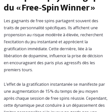
du « Free‑Spin Winner »
Les gagnants de free spins partagent souvent des
traits de personnalité spécifiques. Ils affichent une
propension au risque modérée à élevée, recherchent
l’excitation du jeu instantané et apprécient la
gratification immédiate. Cette dernière, liée à la
libération de dopamine, influence la prise de décision
en encourageant des paris plus agressifs dès les
premiers tours.
L’effet de la gratification instantanée se manifeste par
une augmentation de 15 % du temps de jeu moyen
après chaque session de free spins réussie. Cependant,
cette dynamique peut conduire à un dépassement des