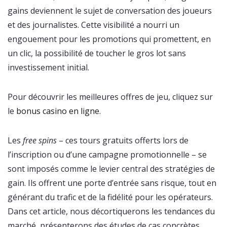
gains deviennent le sujet de conversation des joueurs
et des journalistes. Cette visibilité a nourri un
engouement pour les promotions qui promettent, en
un clic, la possibilité de toucher le gros lot sans
investissement initial.
Pour découvrir les meilleures offres de jeu, cliquez sur
le
bonus casino en ligne
.
Les
free spins
– ces tours gratuits offerts lors de
l’inscription ou d’une campagne promotionnelle – se
sont imposés comme le levier central des stratégies de
gain. Ils offrent une porte d’entrée sans risque, tout en
générant du trafic et de la fidélité pour les opérateurs.
Dans cet article, nous décortiquerons les tendances du
marché, présenterons des études de cas concrètes,