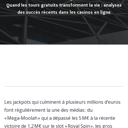
Quand les tours gratuits transforment la vie : analyses
des succès récents dans les casinos en ligne
Les jackpots qui culminent à plusieurs millions d’euros
font régulièrement la une des médias : du
« Mega‑Moolah » qui a dépassé les 5 M€ à la récente
victoire de 1,2 M€ sur le slot « Royal Spin », les gros