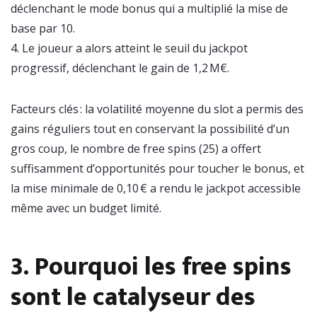
déclenchant le mode bonus qui a multiplié la mise de
base par 10.
4. Le joueur a alors atteint le seuil du jackpot
progressif, déclenchant le gain de 1,2 M€.
Facteurs clés : la volatilité moyenne du slot a permis des
gains réguliers tout en conservant la possibilité d’un
gros coup, le nombre de free spins (25) a offert
suffisamment d’opportunités pour toucher le bonus, et
la mise minimale de 0,10 € a rendu le jackpot accessible
même avec un budget limité.
3. Pourquoi les free spins
sont le catalyseur des