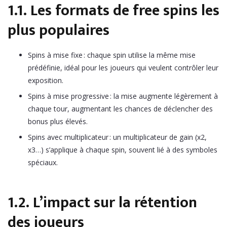
1.1. Les formats de free spins les
plus populaires
Spins à mise fixe : chaque spin utilise la même mise
prédéfinie, idéal pour les joueurs qui veulent contrôler leur
exposition.
Spins à mise progressive : la mise augmente légèrement à
chaque tour, augmentant les chances de déclencher des
bonus plus élevés.
Spins avec multiplicateur : un multiplicateur de gain (x2,
x3…) s’applique à chaque spin, souvent lié à des symboles
spéciaux.
1.2. L’impact sur la rétention
des joueurs