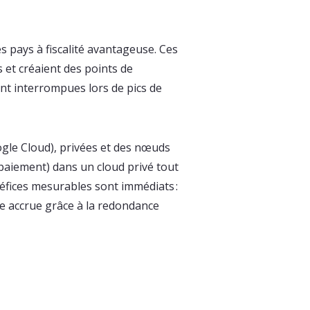
s pays à fiscalité avantageuse. Ces
 et créaient des points de
nt interrompues lors de pics de
gle Cloud), privées et des nœuds
paiement) dans un cloud privé tout
néfices mesurables sont immédiats :
e accrue grâce à la redondance