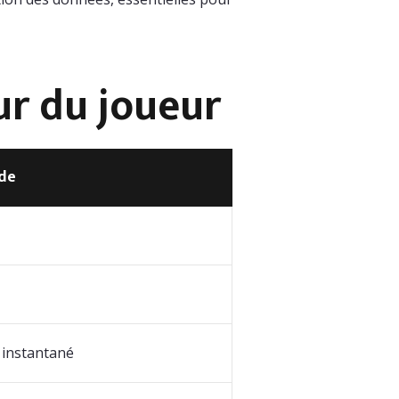
eur du joueur
ide
 instantané