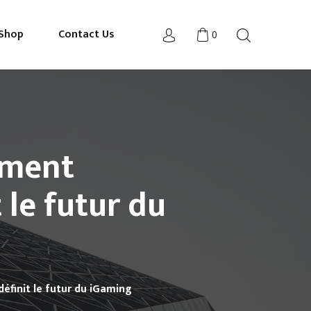
Shop
Contact Us
0
mment
 le futur du
éfinit le futur du iGaming