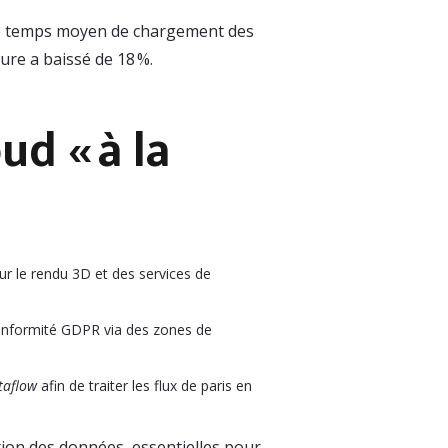
 Le temps moyen de chargement des
ture a baissé de 18 %.
ud « à la
r le rendu 3D et des services de
 conformité GDPR via des zones de
taflow
afin de traiter les flux de paris en
ation des données, essentielles pour