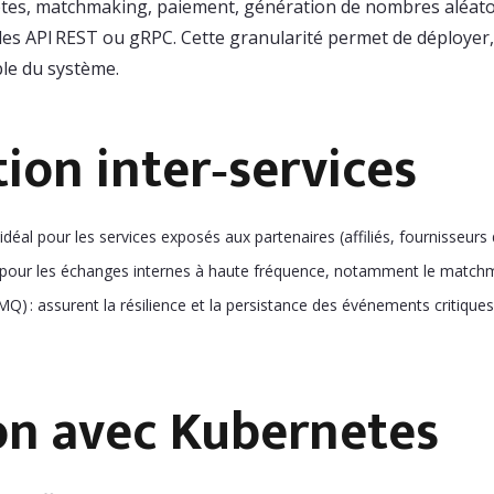
tes, matchmaking, paiement, génération de nombres aléatoi
s API REST ou gRPC. Cette granularité permet de déployer,
le du système.
on inter‑services
, idéal pour les services exposés aux partenaires (affiliés, fournisseurs
 pour les échanges internes à haute fréquence, notamment le matchm
Q) : assurent la résilience et la persistance des événements critiqu
on avec Kubernetes