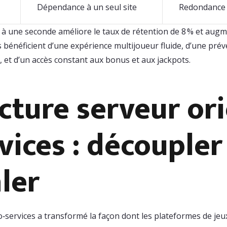
Dépendance à un seul site
Redondance m
à une seconde améliore le taux de rétention de 8 % et augme
bénéficient d’une expérience multijoueur fluide, d’une préven
, et d’un accès constant aux bonus et aux jackpots.
ecture serveur or
vices : découpler
ler
services a transformé la façon dont les plateformes de jeux 