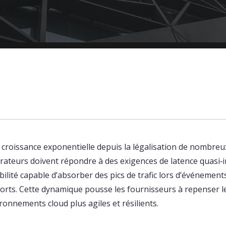
 croissance exponentielle depuis la légalisation de nombre
érateurs doivent répondre à des exigences de latence quasi‑i
labilité capable d’absorber des pics de trafic lors d’événem
ts. Cette dynamique pousse les fournisseurs à repenser leu
ironnements cloud plus agiles et résilients.