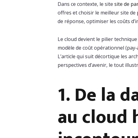
Dans ce contexte, le site
site de par
offres et choisir le meilleur site 
de réponse, optimiser les coûts d’i
Le cloud devient le pilier techniqu
modèle de coût opérationnel (pay‑as
L’article qui suit décortique les ar
perspectives d’avenir, le tout illu
1. De la d
au cloud 