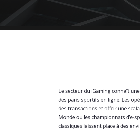
Le secteur du iGaming connaît une
des paris sportifs en ligne. Les op
des transactions et offrir une sca
Monde ou les championnats d’e‑spor
classiques laissent place à des env