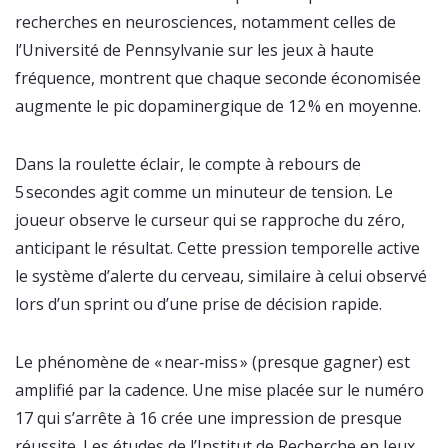
recherches en neurosciences, notamment celles de
l’Université de Pennsylvanie sur les jeux à haute
fréquence, montrent que chaque seconde économisée
augmente le pic dopaminergique de 12 % en moyenne.
Dans la roulette éclair, le compte à rebours de
5 secondes agit comme un minuteur de tension. Le
joueur observe le curseur qui se rapproche du zéro,
anticipant le résultat. Cette pression temporelle active
le système d’alerte du cerveau, similaire à celui observé
lors d’un sprint ou d’une prise de décision rapide.
Le phénomène de « near‑miss » (presque gagner) est
amplifié par la cadence. Une mise placée sur le numéro
17 qui s’arrête à 16 crée une impression de presque
réussite. Les études de l’Institut de Recherche en Jeux