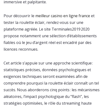
immersive et palpitante.
Pour découvrir le
meilleur casino en ligne france
et
tester la roulette éclair, rendez‑vous sur une
plateforme agréée. Le site Terminales2019 2020
propose notamment une sélection d’établissements
fiables où le jeu d’argent réel est encadré par des
licences reconnues.
Cet article s’appuie sur une approche scientifique :
statistiques précises, données psychologiques et
exigences techniques seront examinées afin de
comprendre pourquoi la roulette éclair connaît un tel
succès. Nous aborderons cinq points : les mécanismes
aléatoires, l’impact psychologique du “flash”, les
stratégies optimisées, le rôle du streaming haute