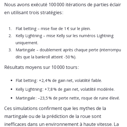
Nous avons exécuté 100 000 itérations de parties éclair
en utilisant trois stratégies :
Flat betting – mise fixe de 1 € sur le plein.
Kelly Lightning – mise Kelly sur les numéros Lightning
uniquement.
Martingale – doublement après chaque perte (interrompu
dès que la bankroll atteint -50 %).
Résultats moyens sur 10 000 tours :
Flat betting : +2,4 % de gain net, volatilité faible.
Kelly Lightning : +7,8 % de gain net, volatilité modérée.
Martingale : –23,5 % de perte nette, risque de ruine élevé.
Ces simulations confirment que les mythes de la
martingale ou de la prédiction de la roue sont
inefficaces dans un environnement à haute vitesse. La