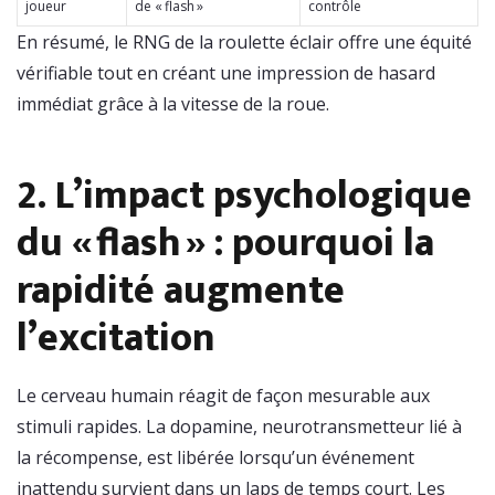
joueur
de « flash »
contrôle
En résumé, le RNG de la roulette éclair offre une équité
vérifiable tout en créant une impression de hasard
immédiat grâce à la vitesse de la roue.
2. L’impact psychologique
du « flash » : pourquoi la
rapidité augmente
l’excitation
Le cerveau humain réagit de façon mesurable aux
stimuli rapides. La dopamine, neurotransmetteur lié à
la récompense, est libérée lorsqu’un événement
inattendu survient dans un laps de temps court. Les