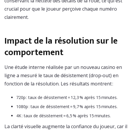
conservant la netteté des détails de la roue, ce qui est
crucial pour que le joueur perçoive chaque numéro
clairement.
Impact de la résolution sur le
comportement
Une étude interne réalisée par un nouveau casino en
ligne a mesuré le taux de désistement (drop‑out) en
fonction de la résolution. Les résultats montrent :
720p : taux de désistement = 12,3 % après 15 minutes.
1080p : taux de désistement = 9,7 % après 15 minutes.
4K : taux de désistement = 6,5 % après 15 minutes.
La clarté visuelle augmente la confiance du joueur, car il