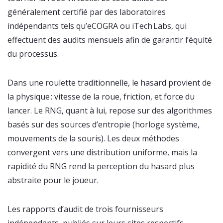
généralement certifié par des laboratoires
indépendants tels qu’eCOGRA ou iTech Labs, qui
effectuent des audits mensuels afin de garantir l’équité
du processus.
Dans une roulette traditionnelle, le hasard provient de
la physique : vitesse de la roue, friction, et force du
lancer. Le RNG, quant à lui, repose sur des algorithmes
basés sur des sources d’entropie (horloge système,
mouvements de la souris). Les deux méthodes
convergent vers une distribution uniforme, mais la
rapidité du RNG rend la perception du hasard plus
abstraite pour le joueur.
Les rapports d’audit de trois fournisseurs