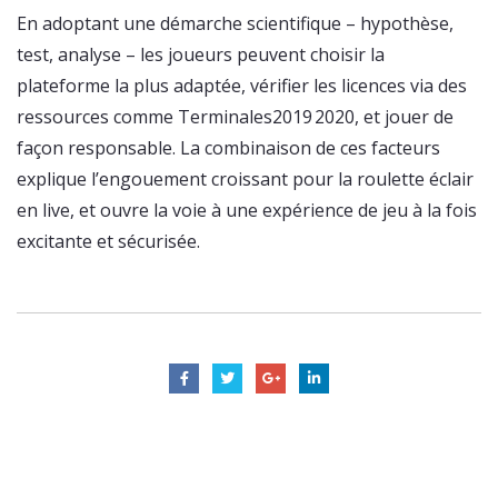
En adoptant une démarche scientifique – hypothèse,
test, analyse – les joueurs peuvent choisir la
plateforme la plus adaptée, vérifier les licences via des
ressources comme Terminales2019 2020, et jouer de
façon responsable. La combinaison de ces facteurs
explique l’engouement croissant pour la roulette éclair
en live, et ouvre la voie à une expérience de jeu à la fois
excitante et sécurisée.