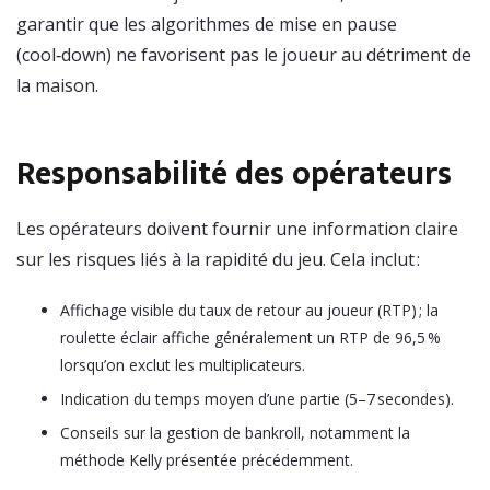
garantir que les algorithmes de mise en pause
(cool‑down) ne favorisent pas le joueur au détriment de
la maison.
Responsabilité des opérateurs
Les opérateurs doivent fournir une information claire
sur les risques liés à la rapidité du jeu. Cela inclut :
Affichage visible du taux de retour au joueur (RTP) ; la
roulette éclair affiche généralement un RTP de 96,5 %
lorsqu’on exclut les multiplicateurs.
Indication du temps moyen d’une partie (5–7 secondes).
Conseils sur la gestion de bankroll, notamment la
méthode Kelly présentée précédemment.