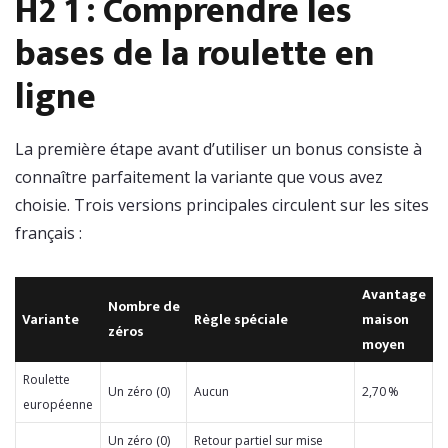
H2 1 : Comprendre les
bases de la roulette en
ligne
La première étape avant d’utiliser un bonus consiste à
connaître parfaitement la variante que vous avez
choisie. Trois versions principales circulent sur les sites
français :
Avantage
Nombre de
Variante
Règle spéciale
maison
zéros
moyen
Roulette
Un zéro (0)
Aucun
2,70 %
européenne
Un zéro (0)
Retour partiel sur mise