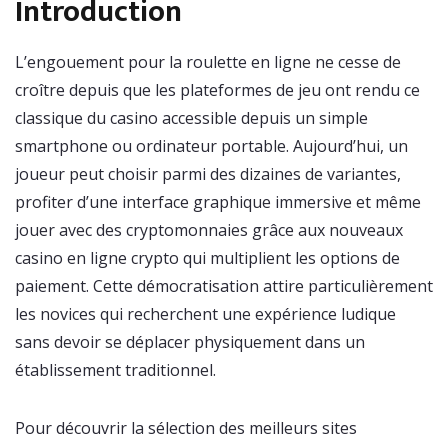
Introduction
L’engouement pour la roulette en ligne ne cesse de
croître depuis que les plateformes de jeu ont rendu ce
classique du casino accessible depuis un simple
smartphone ou ordinateur portable. Aujourd’hui, un
joueur peut choisir parmi des dizaines de variantes,
profiter d’une interface graphique immersive et même
jouer avec des cryptomonnaies grâce aux nouveaux
casino en ligne crypto qui multiplient les options de
paiement. Cette démocratisation attire particulièrement
les novices qui recherchent une expérience ludique
sans devoir se déplacer physiquement dans un
établissement traditionnel.
Pour découvrir la sélection des meilleurs sites