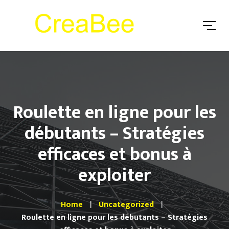
Roulette en ligne pour les
débutants – Stratégies
efficaces et bonus à
exploiter
Home
Uncategorized
Roulette en ligne pour les débutants – Stratégies