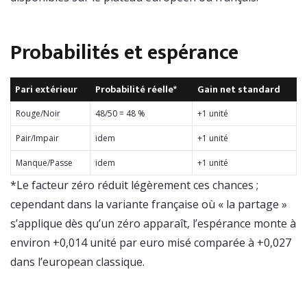
Probabilités et espérance
Pari extérieur
Probabilité réelle*
Gain net standard
Rouge/Noir
48/50 = 48 %
+1 unité
Pair/Impair
idem
+1 unité
Manque/Passe
idem
+1 unité
*Le facteur zéro réduit légèrement ces chances ;
cependant dans la variante française où « la partage »
s’applique dès qu’un zéro apparaît, l’espérance monte à
environ +0,014 unité par euro misé comparée à +0,027
dans l’european classique.