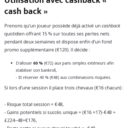
Utilisation avec cashback «
cash back »
Prenons qu’un joueur possède déjà activé un
cashback
quotidien offrant 15 % sur toutes ses pertes nets
pendant deux semaines et dispose enfin d’un fond
promo supplémentaire (€120). Il décide :
D’allouer
60 %
(€72) aux paris simples extérieurs afin
stabiliser son bankroll,
‑ Et réserver 40 % (€48) aux combinaisons risquées.
Si lors d’une session il place trois chevaux (€16 chacun) :
‑ Risque total session = €48,
‑ Gains potentiels si succès unique = (€16 ×17)-€48 ≈
£224−48=€176,