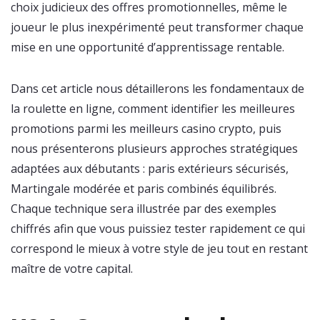
choix judicieux des offres promotionnelles, même le
joueur le plus inexpérimenté peut transformer chaque
mise en une opportunité d’apprentissage rentable.
Dans cet article nous détaillerons les fondamentaux de
la roulette en ligne, comment identifier les meilleures
promotions parmi les meilleurs casino crypto, puis
nous présenterons plusieurs approches stratégiques
adaptées aux débutants : paris extérieurs sécurisés,
Martingale modérée et paris combinés équilibrés.
Chaque technique sera illustrée par des exemples
chiffrés afin que vous puissiez tester rapidement ce qui
correspond le mieux à votre style de jeu tout en restant
maître de votre capital.