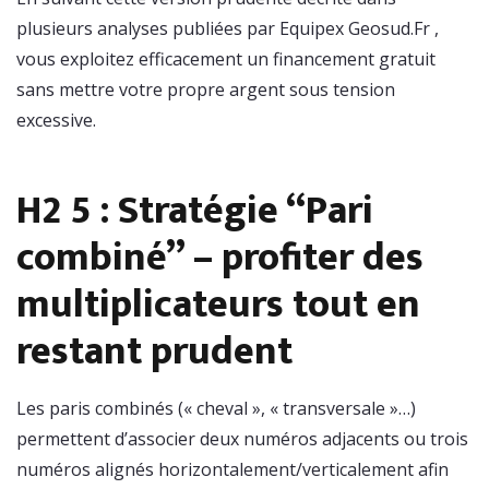
plusieurs analyses publiées par Equipex Geosud.Fr ,
vous exploitez efficacement un financement gratuit
sans mettre votre propre argent sous tension
excessive.
H2 5 : Stratégie “Pari
combiné” – profiter des
multiplicateurs tout en
restant prudent
Les paris combinés (« cheval », « transversale »…)
permettent d’associer deux numéros adjacents ou trois
numéros alignés horizontalement/verticalement afin