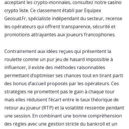
acceptant les crypto‑monnaies, consultez notre
casino
crypto liste
. Ce classement établi par Equipex
Geosud.Fr, spécialiste indépendant du secteur, recense
les opérateurs qui offrent transparence, sécurité et
promotions attrayantes aux joueurs francophones.
Contrairement aux idées reçues qui présentent la
roulette comme un pur jeu de hasard impossible à
influencer, il existe des méthodes raisonnables
permettant d’optimiser ses chances tout en tirant parti
des bonus d’accueil proposés par les opérateurs. Ces
stratégies ne promettent pas le gain à chaque tour
mais elles réduisent l’écart entre le taux théorique de
retour au joueur (RTP) et la volatilité ressentie pendant
une session. En combinant une bonne compréhension
des règles avec une gestion stricte du bankroll et un