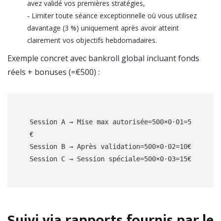
avez validé vos premières stratégies,
‑ Limiter toute séance exceptionnelle où vous utilisez
davantage (3 %) uniquement après avoir atteint
clairement vos objectifs hebdomadaires.
Exemple concret avec bankroll global incluant fonds
réels + bonuses (=​​€500) :
Session A → Mise max autorisée=500×0·01=5
€

Session B → Après validation=500×0·02=10€

Suivi via rapports fournis par le