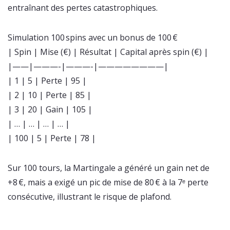
entraînant des pertes catastrophiques.
Simulation 100 spins avec un bonus de 100 €
| Spin | Mise (€) | Résultat | Capital après spin (€) |
|——|———-|———-|————————|
| 1 | 5 | Perte | 95 |
| 2 | 10 | Perte | 85 |
| 3 | 20 | Gain | 105 |
| … | … | … | … |
| 100 | 5 | Perte | 78 |
Sur 100 tours, la Martingale a généré un gain net de
+8 €, mais a exigé un pic de mise de 80 € à la 7ᵉ perte
consécutive, illustrant le risque de plafond.