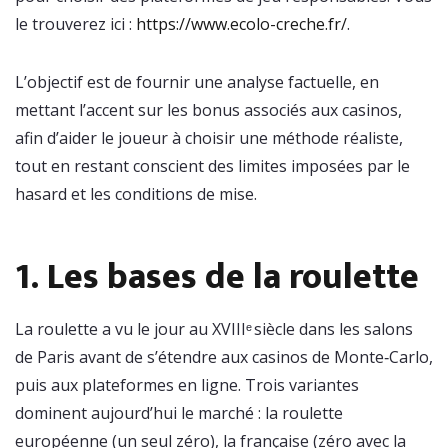
le trouverez ici :
https://www.ecolo-creche.fr/
.
L’objectif est de fournir une analyse factuelle, en
mettant l’accent sur les bonus associés aux casinos,
afin d’aider le joueur à choisir une méthode réaliste,
tout en restant conscient des limites imposées par le
hasard et les conditions de mise.
1. Les bases de la roulette
La roulette a vu le jour au XVIIIᵉ siècle dans les salons
de Paris avant de s’étendre aux casinos de Monte‑Carlo,
puis aux plateformes en ligne. Trois variantes
dominent aujourd’hui le marché : la roulette
européenne (un seul zéro), la française (zéro avec la