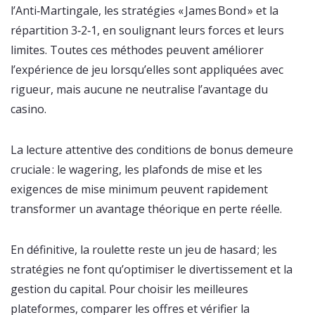
l’Anti‑Martingale, les stratégies « James Bond » et la
répartition 3‑2‑1, en soulignant leurs forces et leurs
limites. Toutes ces méthodes peuvent améliorer
l’expérience de jeu lorsqu’elles sont appliquées avec
rigueur, mais aucune ne neutralise l’avantage du
casino.
La lecture attentive des conditions de bonus demeure
cruciale : le wagering, les plafonds de mise et les
exigences de mise minimum peuvent rapidement
transformer un avantage théorique en perte réelle.
En définitive, la roulette reste un jeu de hasard ; les
stratégies ne font qu’optimiser le divertissement et la
gestion du capital. Pour choisir les meilleures
plateformes, comparer les offres et vérifier la