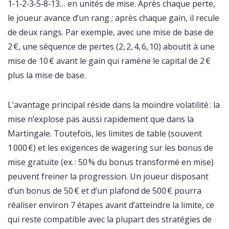
1‑1‑2‑3‑5‑8‑13… en unités de mise. Après chaque perte,
le joueur avance d’un rang ; après chaque gain, il recule
de deux rangs. Par exemple, avec une mise de base de
2 €, une séquence de pertes (2, 2, 4, 6, 10) aboutit à une
mise de 10 € avant le gain qui ramène le capital de 2 €
plus la mise de base.
L’avantage principal réside dans la moindre volatilité : la
mise n’explose pas aussi rapidement que dans la
Martingale. Toutefois, les limites de table (souvent
1 000 €) et les exigences de wagering sur les bonus de
mise gratuite (ex. : 50 % du bonus transformé en mise)
peuvent freiner la progression. Un joueur disposant
d’un bonus de 50 € et d’un plafond de 500 € pourra
réaliser environ 7 étapes avant d’atteindre la limite, ce
qui reste compatible avec la plupart des stratégies de