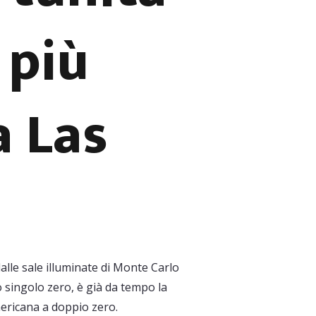
 più
a Las
dalle sale illuminate di Monte Carlo
o singolo zero, è già da tempo la
mericana a doppio zero.