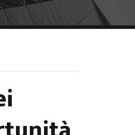
ei
rtunità