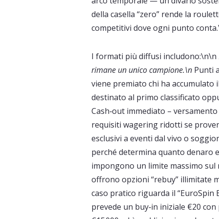
arco temporale — un divario sostenut
della casella “zero” rende la roule
competitivi dove ogni punto conta.
I formati più diffusi includono:\n\n
rimane un unico campione.\n
Punti a
viene premiato chi ha accumulato i
destinato al primo classificato opp
Cash‑out immediato – versamento d
requisiti wagering ridotti se prove
esclusivi a eventi dal vivo o soggio
perché determina quanto denaro eff
impongono un limite massimo sul num
offrono opzioni “rebuy” illimitate
caso pratico riguarda il “EuroSpin 
prevede un buy‑in iniziale €20 con 