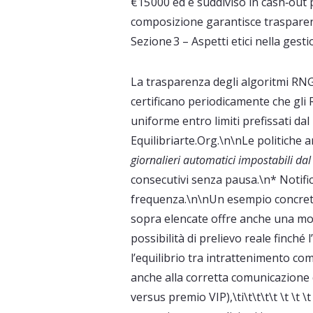
€15 000 ed è suddiviso in cash‑out p
composizione garantisce trasparenz
Sezione 3 – Aspetti etici nella gest
La trasparenza degli algoritmi RNG r
certificano periodicamente che gli 
uniforme entro limiti prefissati d
Equilibriarte.Org.\n\nLe politiche
giornalieri automatici impostabili d
consecutivi senza pausa.\n* Notif
frequenza.\n\nUn esempio concreto p
sopra elencate offre anche una moda
possibilità di prelievo reale finch
l’equilibrio tra intrattenimento co
anche alla corretta comunicazione d
versus premio VIP),\ti​\t​\t​\t​\t​ \t​