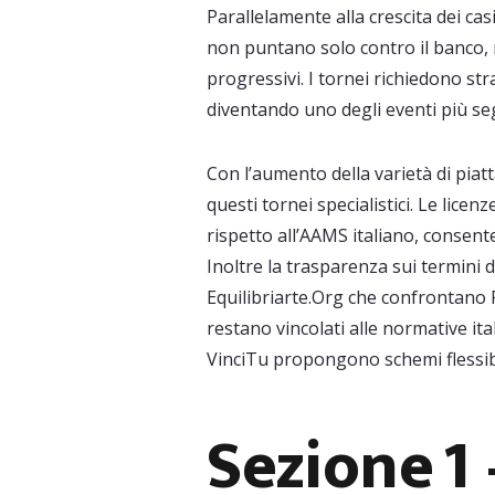
Parallelamente alla crescita dei cas
non puntano solo contro il banco, m
progressivi. I tornei richiedono st
diventando uno degli eventi più se
Con l’aumento della varietà di piat
questi tornei specialistici. Le lic
rispetto all’AAMS italiano, conse
Inoltre la trasparenza sui termini 
Equilibriarte.Org che confrontano R
restano vincolati alle normative ita
VinciTu propongono schemi flessibi
Sezione 1