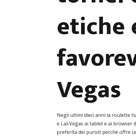
etiche 
favorev
Vegas
Negli ultimi dieci anni la roulette 
e Las Vegas ai tablet e ai browser d
preferita dei puristi perché offre 