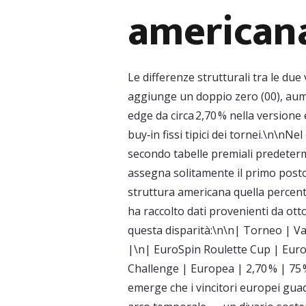
americana
Le differenze strutturali tra le d
aggiunge un doppio zero (00), aume
edge da circa 2,70 % nella versione
buy‑in fissi tipici dei tornei.\n\nN
secondo tabelle premiali predeter
assegna solitamente il primo post
struttura americana quella percen
ha raccolto dati provenienti da ot
questa disparità:\n\n| Torne
|\n| EuroSpin Roulette Cup | Euro
Challenge | Europea | 2,70 % | 75
emerge che i vincitori europei gu