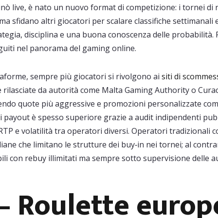
inò live, è nato un nuovo format di competizione: i tornei di r
a sfidano altri giocatori per scalare classifiche settimanali 
rategia, disciplina e una buona conoscenza delle probabilità
guiti nel panorama del gaming online.
taforme, sempre più giocatori si rivolgono ai
siti di scomme
enze rilasciate da autorità come Malta Gaming Authority o Cur
ntendo quote più aggressive e promozioni personalizzate com
di payout è spesso superiore grazie a audit indipendenti pubbl
TP e volatilità tra operatori diversi. Operatori tradizional
liane che limitano le strutture dei buy‑in nei tornei; al cont
li con rebuy illimitati ma sempre sotto supervisione delle au
 – Roulette europ