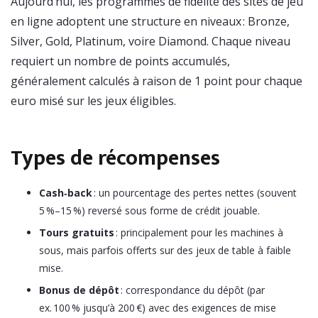
Aujourd’hui, les programmes de fidélité des sites de jeu
en ligne adoptent une structure en niveaux : Bronze,
Silver, Gold, Platinum, voire Diamond. Chaque niveau
requiert un nombre de points accumulés,
généralement calculés à raison de 1 point pour chaque
euro misé sur les jeux éligibles.
Types de récompenses
Cash‑back
: un pourcentage des pertes nettes (souvent
5 %–15 %) reversé sous forme de crédit jouable.
Tours gratuits
: principalement pour les machines à
sous, mais parfois offerts sur des jeux de table à faible
mise.
Bonus de dépôt
: correspondance du dépôt (par
ex. 100 % jusqu’à 200 €) avec des exigences de mise