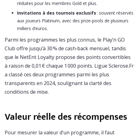
réduites pour les membres Gold et plus.
Invitations à des tournois exclusifs
: souvent réservés
aux joueurs Platinum, avec des prize‑pools de plusieurs
milliers d’euros.
Parmi les programmes les plus connus, le Play’n GO
Club offre jusqu’à 30 % de cash‑back mensuel, tandis
que le NetEnt Loyalty propose des points convertibles
à raison de 0,01 € chaque 1 000 points. Ligue Sclerose.Fr
a classé ces deux programmes parmi les plus
transparents en 2024, soulignant la clarté des
conditions de mise.
Valeur réelle des récompenses
Pour mesurer la valeur d’un programme, il faut