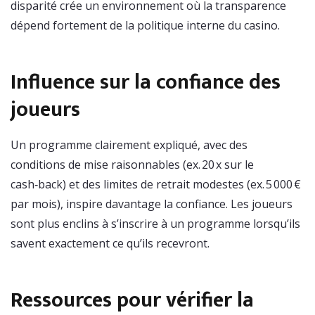
disparité crée un environnement où la transparence
dépend fortement de la politique interne du casino.
Influence sur la confiance des
joueurs
Un programme clairement expliqué, avec des
conditions de mise raisonnables (ex. 20 x sur le
cash‑back) et des limites de retrait modestes (ex. 5 000 €
par mois), inspire davantage la confiance. Les joueurs
sont plus enclins à s’inscrire à un programme lorsqu’ils
savent exactement ce qu’ils recevront.
Ressources pour vérifier la