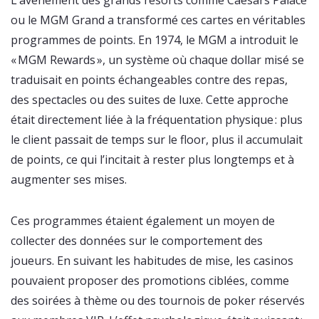
L’avènement des grands resorts comme Caesars Palace
ou le MGM Grand a transformé ces cartes en véritables
programmes de points. En 1974, le MGM a introduit le
« MGM Rewards », un système où chaque dollar misé se
traduisait en points échangeables contre des repas,
des spectacles ou des suites de luxe. Cette approche
était directement liée à la fréquentation physique : plus
le client passait de temps sur le floor, plus il accumulait
de points, ce qui l’incitait à rester plus longtemps et à
augmenter ses mises.
Ces programmes étaient également un moyen de
collecter des données sur le comportement des
joueurs. En suivant les habitudes de mise, les casinos
pouvaient proposer des promotions ciblées, comme
des soirées à thème ou des tournois de poker réservés