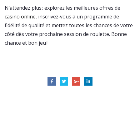
N’attendez plus : explorez les meilleures offres de
casino online
, inscrivez‑vous à un programme de
fidélité de qualité et mettez toutes les chances de votre
côté dès votre prochaine session de roulette. Bonne
chance et bon jeu !