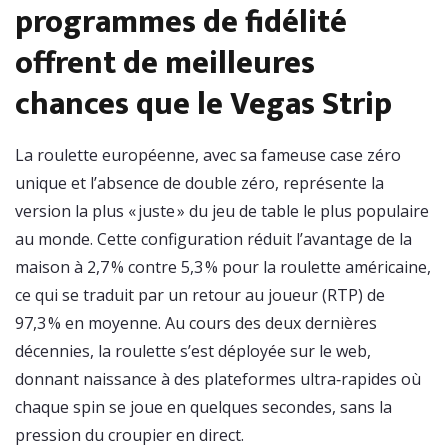
programmes de fidélité
offrent de meilleures
chances que le Vegas Strip
La roulette européenne, avec sa fameuse case zéro
unique et l’absence de double zéro, représente la
version la plus « juste » du jeu de table le plus populaire
au monde. Cette configuration réduit l’avantage de la
maison à 2,7 % contre 5,3 % pour la roulette américaine,
ce qui se traduit par un retour au joueur (RTP) de
97,3 % en moyenne. Au cours des deux dernières
décennies, la roulette s’est déployée sur le web,
donnant naissance à des plateformes ultra‑rapides où
chaque spin se joue en quelques secondes, sans la
pression du croupier en direct.