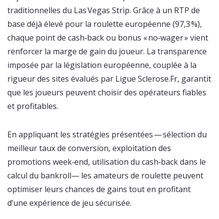
traditionnelles du Las Vegas Strip. Grâce à un RTP de
base déjà élevé pour la roulette européenne (97,3 %),
chaque point de cash‑back ou bonus « no‑wager » vient
renforcer la marge de gain du joueur. La transparence
imposée par la législation européenne, couplée à la
rigueur des sites évalués par Ligue Sclerose.Fr, garantit
que les joueurs peuvent choisir des opérateurs fiables
et profitables.
En appliquant les stratégies présentées — sélection du
meilleur taux de conversion, exploitation des
promotions week‑end, utilisation du cash‑back dans le
calcul du bankroll— les amateurs de roulette peuvent
optimiser leurs chances de gains tout en profitant
d’une expérience de jeu sécurisée.