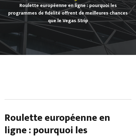
Roulette européenne en ligne : pourquoi les
programmes de fidélité offrent de meilleures chances
que le Vegas Strip
Roulette européenne en
ligne : pourquoi les