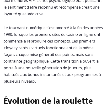
aux membres VIP. L’effet psychologique était puissant :
le sentiment d’être reconnu et récompensé créait une
loyauté quasi addictive.
Le tournant numérique s’est amorcé à la fin des années
1990, lorsque les premiers sites de casino en ligne ont
commencé à reproduire ces concepts. Les premiers
« loyalty cards » virtuels fonctionnaient de la même
façon : chaque mise générait des points, mais sans
contrainte géographique. Cette transition a ouvert la
porte à une nouvelle génération de joueurs, plus
habitués aux bonus instantanés et aux programmes à
plusieurs niveaux.
Évolution de la roulette