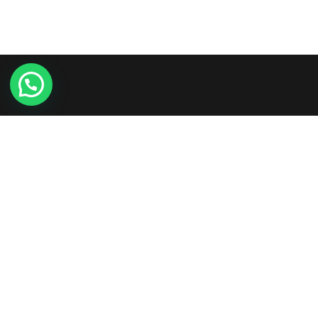
Etiam consequat sem ullamcorper, euismod metus sit
amet, tristique justo. Vestibulum mattis, nisi ut faucibus
commodo, risus ex commodo.