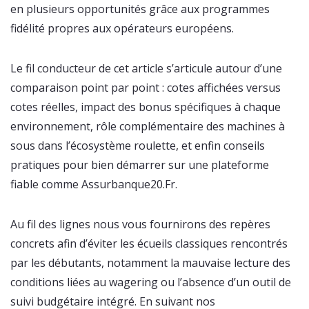
en plusieurs opportunités grâce aux programmes
fidélité propres aux opérateurs européens.
Le fil conducteur de cet article s’articule autour d’une
comparaison point par point : cotes affichées versus
cotes réelles, impact des bonus spécifiques à chaque
environnement, rôle complémentaire des machines à
sous dans l’écosystème roulette, et enfin conseils
pratiques pour bien démarrer sur une plateforme
fiable comme Assurbanque20.Fr.
Au fil des lignes nous vous fournirons des repères
concrets afin d’éviter les écueils classiques rencontrés
par les débutants, notamment la mauvaise lecture des
conditions liées au wagering ou l’absence d’un outil de
suivi budgétaire intégré. En suivant nos