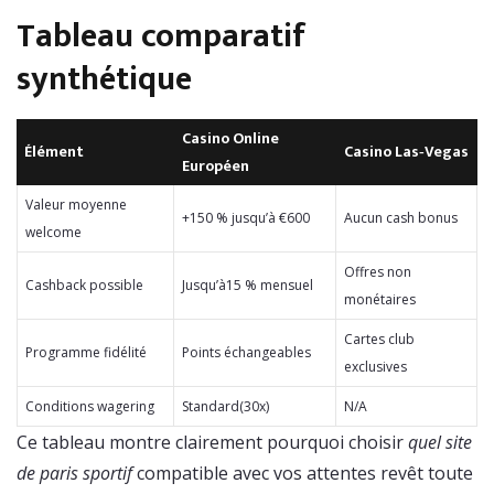
Tableau comparatif
synthétique
Casino Online
Élément
Casino Las‑Vegas
Européen
Valeur moyenne
+150 % jusqu’à €600
Aucun cash bonus
welcome
Offres non
Cashback possible
Jusqu’à15 % mensuel
monétaires
Cartes club
Programme fidélité
Points échangeables
exclusives
Conditions wagering
Standard(30x)
N/A
Ce tableau montre clairement pourquoi choisir
quel site
de paris sportif
compatible avec vos attentes revêt toute