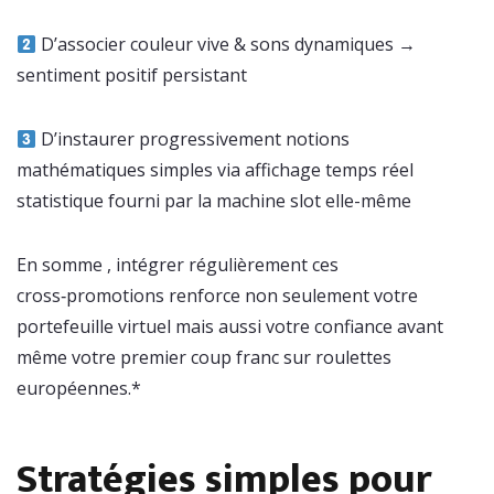
D’associer couleur vive & sons dynamiques →
sentiment positif persistant
D’instaurer progressivement notions
mathématiques simples via affichage temps réel
statistique fourni par la machine slot elle-même
En somme , intégrer régulièrement ces
cross‑promotions renforce non seulement votre
portefeuille virtuel mais aussi votre confiance avant
même votre premier coup franc sur roulettes
européennes.*
Stratégies simples pour