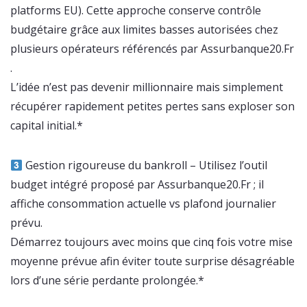
platforms EU). Cette approche conserve contrôle
budgétaire grâce aux limites basses autorisées chez
plusieurs opérateurs référencés par Assurbanque20.Fr
.
L’idée n’est pas devenir millionnaire mais simplement
récupérer rapidement petites pertes sans exploser son
capital initial.*
Gestion rigoureuse du bankroll – Utilisez l’outil
budget intégré proposé par Assurbanque20.Fr ; il
affiche consommation actuelle vs plafond journalier
prévu.
Démarrez toujours avec moins que cinq fois votre mise
moyenne prévue afin éviter toute surprise désagréable
lors d’une série perdante prolongée.*