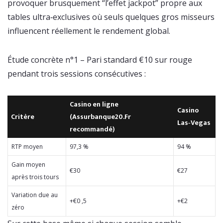
provoquer brusquement “l’effet jackpot” propre aux
tables ultra‑exclusives où seuls quelques gros misseurs
influencent réellement le rendement global.
Étude concrète n°1 – Pari standard €10 sur rouge
pendant trois sessions consécutives :
Casino en ligne
Casino
Critère
(Assurbanque20.Fr
Las‑Vegas
recommandé)
RTP moyen
97,3 %
94 %
Gain moyen
€30
€27
après trois tours
Variation due au
+€0 ,5
+€2
zéro