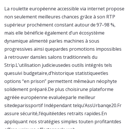
La roulette européenne accessible via internet propose
non seulement meilleures chances grâce à son RTP
supérieur prochément constant autour de 97–98 %,
mais elle bénéficie également d’un écosystème
dynamique alimenté parles machines à sous
progressives ainsi quepardes promotions impossibles
à retrouver dansles salons traditionnels du
Strip.L’utilisation judicieusedes outils intégrés tels
quesuivi budgetaire,d’historique statistiqueetles
options “en prison” permettent mêmeàun néophyte
solide­ment préparé.De plus choisirune plate­forme
agréée européenne evaluéeparle meilleur
sitedeparissportif Indépendant telqu’AssUrbanqe​20​.Fr
assure sécurité,l’équitéetdes retraits rapides.En
appliquant nos stratégies simples touten profitantdes