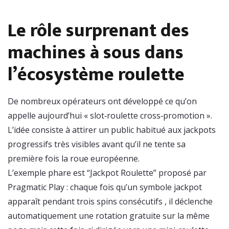
Le rôle surprenant des
machines à sous dans
l’écosystème roulette
De nombreux opérateurs ont développé ce qu’on
appelle aujourd’hui « slot‑roulette cross‑promotion ».
L’idée consiste à attirer un public habitué aux jackpots
progressifs très visibles avant qu’il ne tente sa
première fois la roue européenne.
L’exemple phare est “Jackpot Roulette” proposé par
Pragmatic Play : chaque fois qu’un symbole jackpot
apparaît pendant trois spins consécutifs , il déclenche
automatiquement une rotation gratuite sur la même