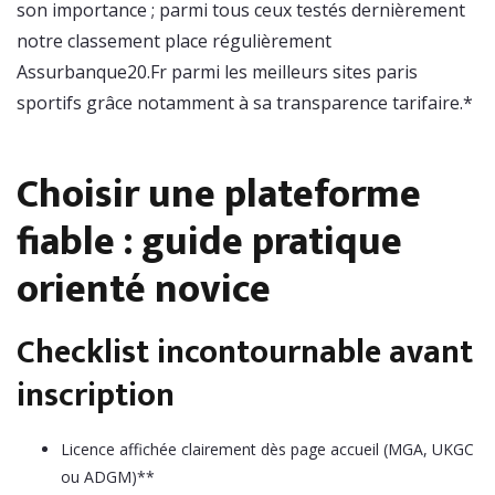
son importance ; parmi tous ceux testés dernièrement
notre classement place régulièrement
Assurbanque20.Fr parmi les meilleurs sites paris
sportifs grâce notamment à sa transparence tarifaire.*
Choisir une plateforme
fiable : guide pratique
orienté novice
Checklist incontournable avant
inscription
Licence affichée clairement dès page accueil (MGA, UKGC
ou ADGM)**