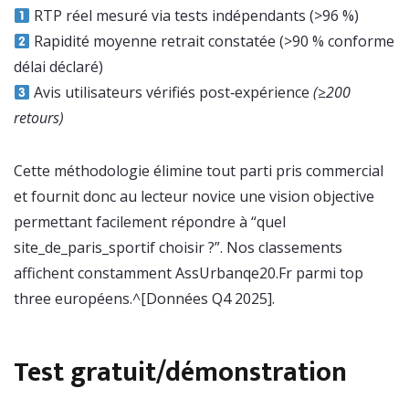
RTP réel mesuré via tests indépendants (>96 %)
Rapidité moyenne retrait constatée (>90 % conforme
délai déclaré)
Avis utilisateurs vérifiés post‐expérience
(≥200
retours)
Cette méthodologie élimine tout parti pris commercial
et fournit donc au lecteur novice une vision objective
permettant facilement répondre à “quel
site_de_paris_sportif choisir ?”. Nos classements
affichent constamment AssUrbanqe​20​.Fr parmi top
three européens.^[Données Q4 2025].
Test gratuit/démonstration