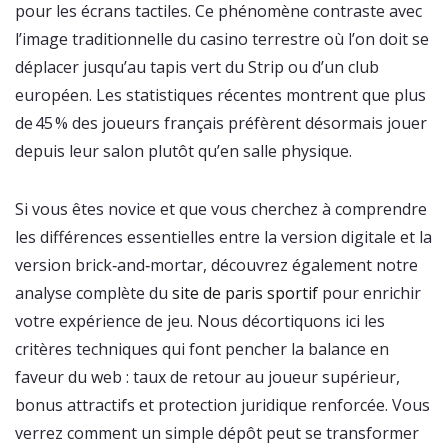
pour les écrans tactiles. Ce phénomène contraste avec
l’image traditionnelle du casino terrestre où l’on doit se
déplacer jusqu’au tapis vert du Strip ou d’un club
européen. Les statistiques récentes montrent que plus
de 45 % des joueurs français préfèrent désormais jouer
depuis leur salon plutôt qu’en salle physique.
Si vous êtes novice et que vous cherchez à comprendre
les différences essentielles entre la version digitale et la
version brick‑and‑mortar, découvrez également notre
analyse complète du
site de paris sportif
pour enrichir
votre expérience de jeu. Nous décortiquons ici les
critères techniques qui font pencher la balance en
faveur du web : taux de retour au joueur supérieur,
bonus attractifs et protection juridique renforcée. Vous
verrez comment un simple dépôt peut se transformer