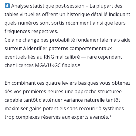
Analyse statistique post‑session – La plupart des
tables virtuelles offrent un historique détaillé indiquant
quels numéros sont sortis récemment ainsi que leurs
fréquences respectives.
Cela ne change pas probabilité fondamentale mais aide
surtout à identifier patterns comportementaux
éventuels liés au RNG mal calibré — rare cependant
chez licences MGA/UKGC fiables.*
En combinant ces quatre leviers basiques vous obtenez
dès vos premières heures une approche structurée
capable tantôt d’atténuer variance naturelle tantôt
maximiser gains potentiels sans recourir à systèmes
trop complexes réservés aux experts avancés.*