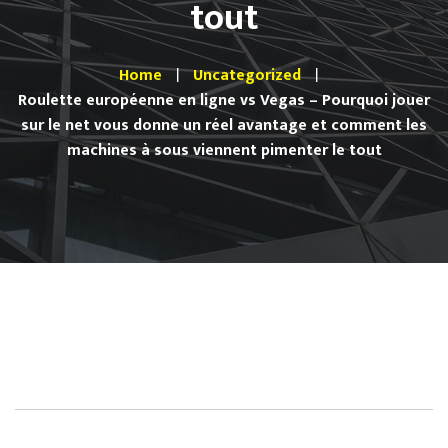
tout
Home
Uncategorized
Roulette européenne en ligne vs Vegas – Pourquoi jouer
sur le net vous donne un réel avantage et comment les
machines à sous viennent pimenter le tout