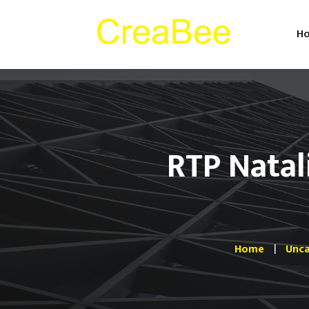
H
RTP Natali
Home
Unca