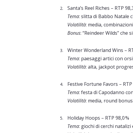
Santa’s Reel Riches – RTP 98,
Tema
: slitta di Babbo Natale c
Volatilità
: media, combinazioni 
Bonus
: “Reindeer Wilds” che 
Winter Wonderland Wins – RT
Tema
: paesaggi artici con orsi
Volatilità
: alta, jackpot progr
Festive Fortune Favors – RTP
Tema
: festa di Capodanno con 
Volatilità
: media, round bonus
Holiday Hoops – RTP 98,0 %
Tema
: giochi di cerchi natalizi