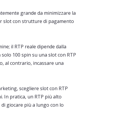
ientemente grande da minimizzare la
 per slot con strutture di pagamento
ine; il RTP reale dipende dalla
ua solo 100 spin su una slot con RTP
, al contrario, incassare una
rketing, scegliere slot con RTP
. In pratica, un RTP più alto
 di giocare più a lungo con lo