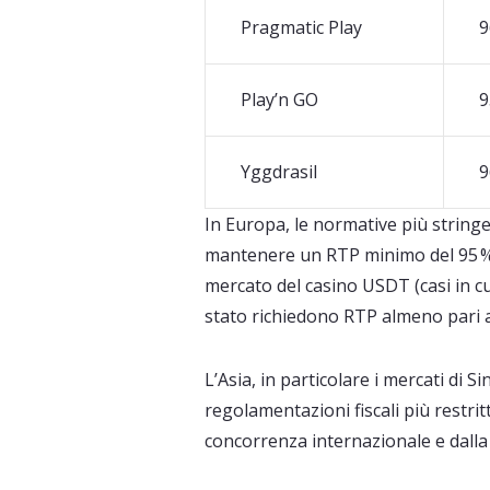
Pragmatic Play
9
Play’n GO
9
Yggdrasil
9
In Europa, le normative più stringe
mantenere un RTP minimo del 95 %, ga
mercato del casino USDT (casi in cu
stato richiedono RTP almeno pari a
L’Asia, in particolare i mercati di
regolamentazioni fiscali più restri
concorrenza internazionale e dalla 