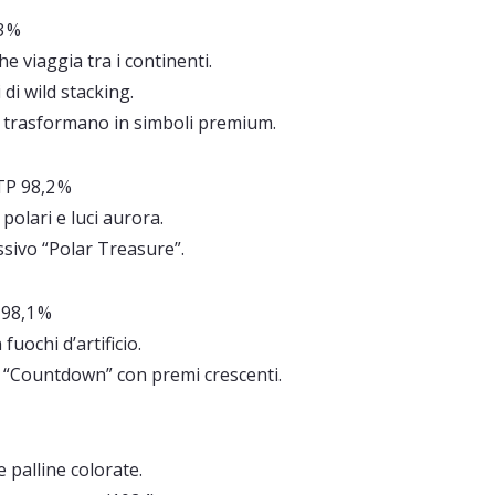
3 %
he viaggia tra i continenti.
di wild stacking.
si trasformano in simboli premium.
P 98,2 %
 polari e luci aurora.
essivo “Polar Treasure”.
 98,1 %
fuochi d’artificio.
 “Countdown” con premi crescenti.
 e palline colorate.