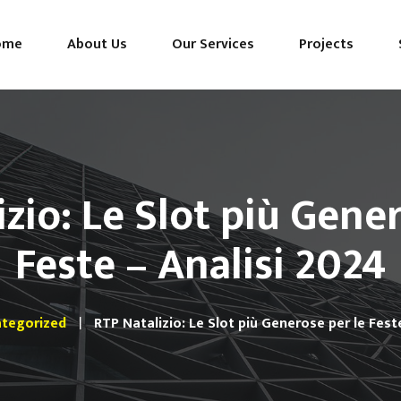
ome
About Us
Our Services
Projects
zio: Le Slot più Gene
Feste – Analisi 2024
tegorized
RTP Natalizio: Le Slot più Generose per le Fest