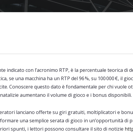
e indicato con l’acronimo RTP, è la percentuale teorica di de
tica, se una macchina ha un RTP del 96 %, su 100 000 €, il g
ncite. Conoscere questo dato è fondamentale per chi vuole ot
atalizie aumentano il volume di gioco e i bonus disponibili.
ratori lanciano offerte su giri gratuiti, moltiplicatori e bonu
formare una semplice serata di gioco in un’opportunità di pr
iori spunti, i lettori possono consultare il sito di notizie
htt