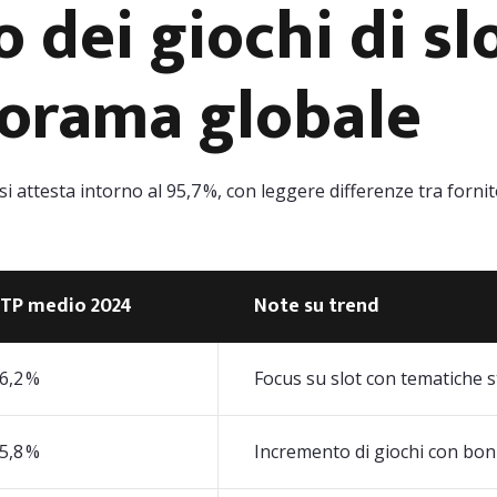
 dei giochi di sl
norama globale
si attesta intorno al 95,7 %, con leggere differenze tra forn
TP medio 2024
Note su trend
6,2 %
Focus su slot con tematiche s
5,8 %
Incremento di giochi con bon