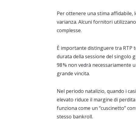
Per ottenere una stima affidabile,
varianza. Alcuni fornitori utilizzan
complesse.
È importante distinguere tra RTP te
durata della sessione del singolo gi
98 % non vedrà necessariamente un 
grande vincita.
Nel periodo natalizio, quando i cas
elevato riduce il margine di perdita
funziona come un “cuscinetto” contro
stesso bankroll.