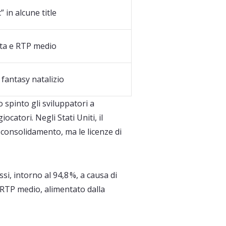
 in alcune title
alta e RTP medio
 fantasy natalizio
 spinto gli sviluppatori a
catori. Negli Stati Uniti, il
 consolidamento, ma le licenze di
i, intorno al 94,8 %, a causa di
l’RTP medio, alimentato dalla