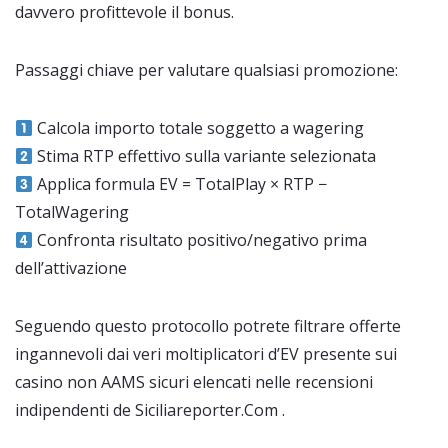
davvero profittevole il bonus.
Passaggi chiave per valutare qualsiasi promozione:
Calcola importo totale soggetto a wagering
Stima RTP effettivo sulla variante selezionata
Applica formula EV = TotalPlay × RTP −
TotalWagering
Confronta risultato positivo/negativo prima
dell’attivazione
Seguendo questo protocollo potrete filtrare offerte
ingannevoli dai veri moltiplicatori d’E​V​ presente sui
casino non AAMS sicuri elencati nelle recensioni
indipendenti de Siciliareporter.Com .