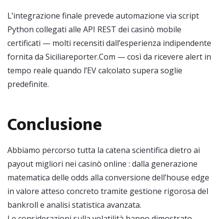
L’integrazione finale prevede automazione via script
Python collegati alle API REST dei casinò mobile
certificati — molti recensiti dall’esperienza indipendente
fornita da Siciliareporter.Com — così da ricevere alert in
tempo reale quando l’EV calcolato supera soglie
predefinite.
Conclusione
Abbiamo percorso tutta la catena scientifica dietro ai
payout migliori nei casinò online : dalla generazione
matematica delle odds alla conversione dell’house edge
in valore atteso concreto tramite gestione rigorosa del
bankroll e analisi statistica avanzata.
Le considerazioni sulla volatilità hanno dimostrato