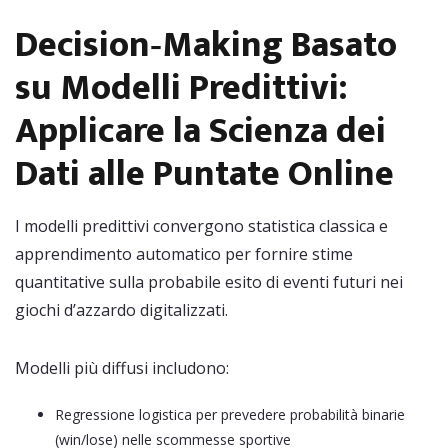
Decision‑Making Basato
su Modelli Predittivi:
Applicare la Scienza dei
Dati alle Puntate Online
I modelli predittivi convergono statistica classica e
apprendimento automatico per fornire stime
quantitative sulla probabile esito di eventi futuri nei
giochi d’azzardo digitalizzati.
Modelli più diffusi includono:
Regressione logistica per prevedere probabilità binarie
(win/lose) nelle scommesse sportive