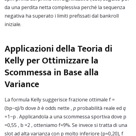
da una perdita netta complessiva perché la sequenza
negativa ha superato i limiti prefissati dal bankroll
iniziale.​
Applicazioni della Teoria di
Kelly per Ottimizzare la
Scommessa in Base alla
Variance
La formula Kelly suggerisce frazione ottimale f =
(bp−q)/b dove
b
è odds nette ,
p
probabilità reale ed
q
=1−p . Applicandola a una scommessa sportiva dove p
=0,55 , b =2 , otteniamo f≈9%. Se invece si tratta di una
slot ad alta varianza con p molto inferiore (p≈0,20), f