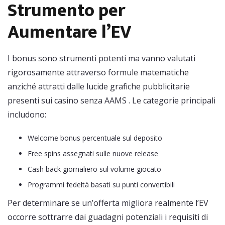
Strumento per
Aumentare l’EV
I bonus sono strumenti potenti ma vanno valutati
rigorosamente attraverso formule matematiche
anziché attratti dalle lucide grafiche pubblicitarie
presenti sui casino senza AAMS . Le categorie principali
includono:
Welcome bonus percentuale sul deposito
Free spins assegnati sulle nuove release
Cash back giornaliero sul volume giocato
Programmi fedeltà basati su punti convertibili
Per determinare se un’offerta migliora realmente l’EV
occorre sottrarre dai guadagni potenziali i requisiti di