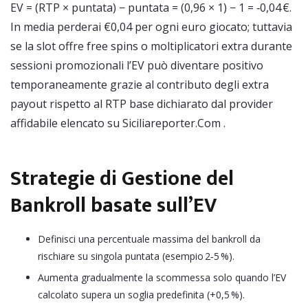
EV = (RTP × puntata) − puntata = (0,96 × 1) − 1 = ‑0,04 €.
In media perderai €0,04 per ogni euro giocato; tuttavia
se la slot offre free spins o moltiplicatori extra durante
sessioni promozionali l’EV può diventare positivo
temporaneamente grazie al contributo degli extra
payout rispetto al RTP base dichiarato dal provider
affidabile elencato su Siciliareporter.Com .
Strategie di Gestione del
Bankroll basate sull’EV
Definisci una percentuale massima del bankroll da
rischiare su singola puntata (esempio 2‑5 %).
Aumenta gradualmente la scommessa solo quando l’EV
calcolato supera un soglia predefinita (+0,5 %).