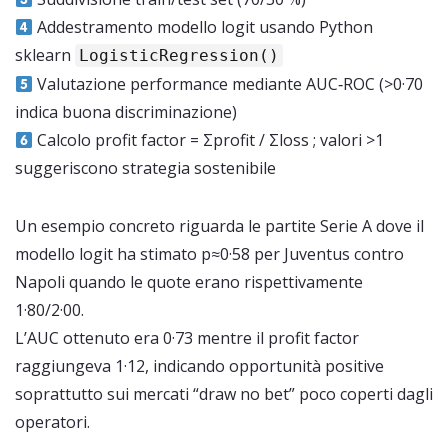
Addestramento modello logit usando Python
sklearn
LogisticRegression()
Valutazione performance mediante AUC‑ROC (>0·70
indica buona discriminazione)
Calcolo profit factor = Σprofit / Σloss ; valori >1
suggeriscono strategia sostenibile
Un esempio concreto riguarda le partite Serie A dove il
modello logit ha stimato p≈0·58 per Juventus contro
Napoli quando le quote erano rispettivamente
1·80/2·00.
L’AUC ottenuto era 0·73 mentre il profit factor
raggiungeva 1·12, indicando opportunità positive
soprattutto sui mercati “draw no bet” poco coperti dagli
operatori.