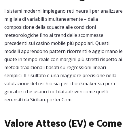
I sistemi moderni impiegano reti neurali per analizzare
migliaia di variabili simultaneamente – dalla
composizione della squadra alle condizioni
meteorologiche fino ai trend delle scommesse
precedenti sui casinò mobile più popolari. Questi
modelli apprendono pattern ricorrenti e aggiornano le
quote in tempo reale con margini più stretti rispetto ai
metodi tradizionali basati su regressioni lineari
semplici. Il risultato è una maggiore precisione nella
valutazione del rischio sia per i bookmaker sia per i
giocatori che usano tool data‑driven come quelli
recensiti da Siciliareporter.Com .
Valore Atteso (EV) e Come