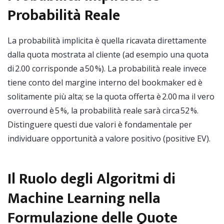
Probabilità Reale
La probabilità implicita è quella ricavata direttamente
dalla quota mostrata al cliente (ad esempio una quota
di 2.00 corrisponde a 50 %). La probabilità reale invece
tiene conto del margine interno del bookmaker ed è
solitamente più alta; se la quota offerta è 2.00 ma il vero
overround è 5 %, la probabilità reale sarà circa 52 %.
Distinguere questi due valori è fondamentale per
individuare opportunità a valore positivo (positive EV).
Il Ruolo degli Algoritmi di
Machine Learning nella
Formulazione delle Quote