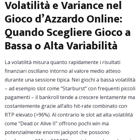
Volatilità e Variance nel
Gioco d’Azzardo Online:
Quando Scegliere Gioco a
Bassa o Alta Variabilità
La volatilità misura quanto rapidamente i risultati
finanziari oscillano intorno al valore medio atteso
durante una sessione tipica. Nei giochi a bassa volatilità
– ad esempio slot come “Starburst” con frequenti piccoli
pagamenti – il bankroll tende a crescere lentamente ma
costantemente grazie all’alto hit‑rate combinato con
RTP elevato (>96%). Al contrario le slot ad alta volatilità
come “Dead or Alive II” offrono pochi win ma
potenzialmente enormi jackpot che possono