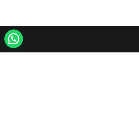
Etiam consequat sem ullamcorper, euismod metus sit
amet, tristique justo. Vestibulum mattis, nisi ut faucibus
commodo, risus ex commodo.