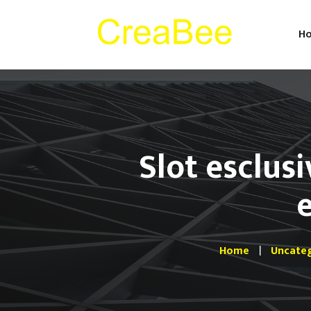
H
Slot esclus
e
Home
Uncate