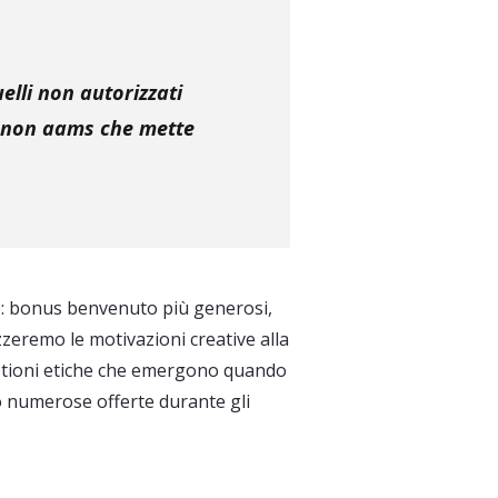
elli non autorizzati
e non aams
che mette
ate: bonus benvenuto più generosi,
zzeremo le motivazioni creative alla
uestioni etiche che emergono quando
to numerose offerte durante gli