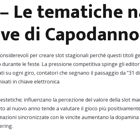
 – Le tematiche n
ive di Capodanno
onsiderevoli per creare slot stagionali perché questi titoli ge
durante le feste. La pressione competitiva spinge gli editor
imati su ogni giro, contatori che segnano il passaggio da “31
ati in chiave elettronica.
estetiche; influenzano la percezione del valore della slot m
ato al nuovo anno tende a valutare il gioco più positivamente
nimazioni sincronizzate con le vincite aumentano la dopamina r
ering.