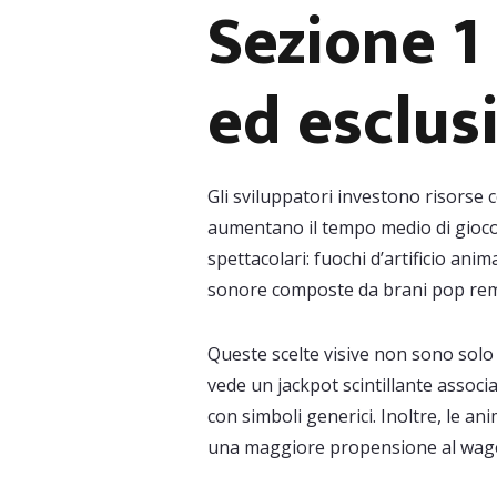
Sezione 1
ed esclus
Gli sviluppatori investono risorse c
aumentano il tempo medio di gioco 
spettacolari: fuochi d’artificio an
sonore composte da brani pop remix
Queste scelte visive non sono solo 
vede un jackpot scintillante associ
con simboli generici. Inoltre, le a
una maggiore propensione al wag