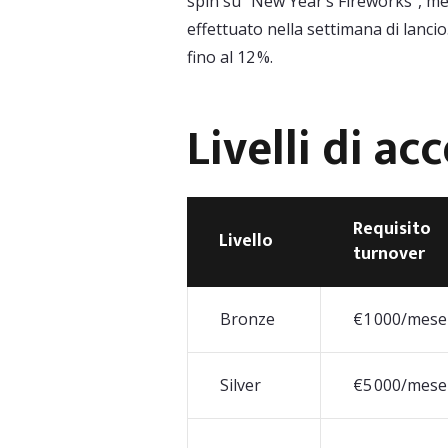
spin su “New Year’s Fireworks”, m
effettuato nella settimana di lancio
fino al 12 %.
Livelli di ac
Requisito
Livello
turnover
Bronze
€1 000/mese
Silver
€5 000/mese