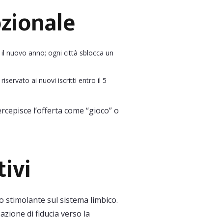
zionale
 il nuovo anno; ogni città sblocca un
servato ai nuovi iscritti entro il 5
rcepisce l’offerta come “gioco” o
tivi
to stimolante sul sistema limbico.
sazione di fiducia verso la