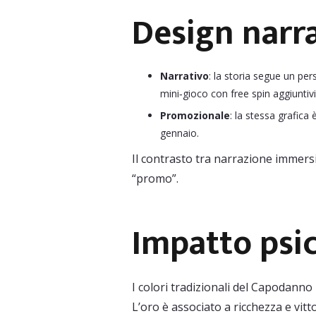
Design narr
Narrativo
: la storia segue un pe
mini‑gioco con free spin aggiuntivi
Promozionale
: la stessa grafica
gennaio.
Il contrasto tra narrazione immers
“promo”.
Impatto psic
I colori tradizionali del Capodanno 
L’oro è associato a ricchezza e vitto