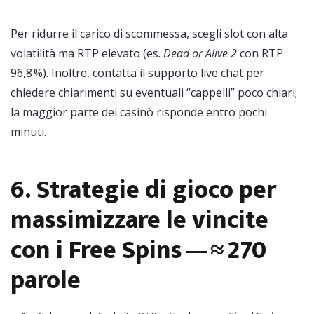
Per ridurre il carico di scommessa, scegli slot con alta
volatilità ma RTP elevato (es.
Dead or Alive 2
con RTP
96,8 %). Inoltre, contatta il supporto live chat per
chiedere chiarimenti su eventuali “cappelli” poco chiari;
la maggior parte dei casinò risponde entro pochi
minuti.
6. Strategie di gioco per
massimizzare le vincite
con i Free Spins — ≈ 270
parole