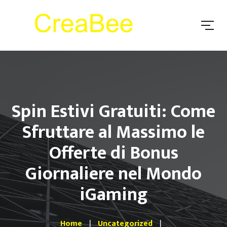
Spin Estivi Gratuiti: Come
Sfruttare al Massimo le
Offerte di Bonus
Giornaliere nel Mondo
iGaming
Home
Uncategorized