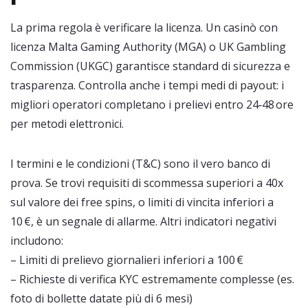
La prima regola è verificare la licenza. Un casinò con
licenza Malta Gaming Authority (MGA) o UK Gambling
Commission (UKGC) garantisce standard di sicurezza e
trasparenza. Controlla anche i tempi medi di payout: i
migliori operatori completano i prelievi entro 24‑48 ore
per metodi elettronici.
I termini e le condizioni (T&C) sono il vero banco di
prova. Se trovi requisiti di scommessa superiori a 40x
sul valore dei free spins, o limiti di vincita inferiori a
10 €, è un segnale di allarme. Altri indicatori negativi
includono:
– Limiti di prelievo giornalieri inferiori a 100 €
– Richieste di verifica KYC estremamente complesse (es.
foto di bollette datate più di 6 mesi)