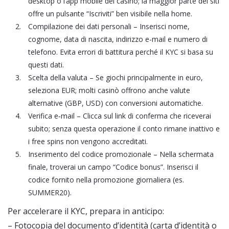
desktop o l’app mobile del casinò; la maggior parte dei siti
offre un pulsante “Iscriviti” ben visibile nella home.
Compilazione dei dati personali – Inserisci nome,
cognome, data di nascita, indirizzo e-mail e numero di
telefono. Evita errori di battitura perché il KYC si basa su
questi dati.
Scelta della valuta – Se giochi principalmente in euro,
seleziona EUR; molti casinò offrono anche valute
alternative (GBP, USD) con conversioni automatiche.
Verifica e‑mail – Clicca sul link di conferma che riceverai
subito; senza questa operazione il conto rimane inattivo e
i free spins non vengono accreditati.
Inserimento del codice promozionale – Nella schermata
finale, troverai un campo “Codice bonus”. Inserisci il
codice fornito nella promozione giornaliera (es.
SUMMER20).
Per accelerare il KYC, prepara in anticipo:
– Fotocopia del documento d’identità (carta d’identità o