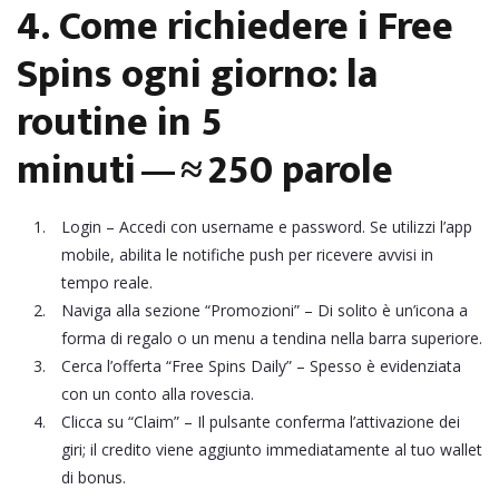
4. Come richiedere i Free
Spins ogni giorno: la
routine in 5
minuti — ≈ 250 parole
Login – Accedi con username e password. Se utilizzi l’app
mobile, abilita le notifiche push per ricevere avvisi in
tempo reale.
Naviga alla sezione “Promozioni” – Di solito è un’icona a
forma di regalo o un menu a tendina nella barra superiore.
Cerca l’offerta “Free Spins Daily” – Spesso è evidenziata
con un conto alla rovescia.
Clicca su “Claim” – Il pulsante conferma l’attivazione dei
giri; il credito viene aggiunto immediatamente al tuo wallet
di bonus.