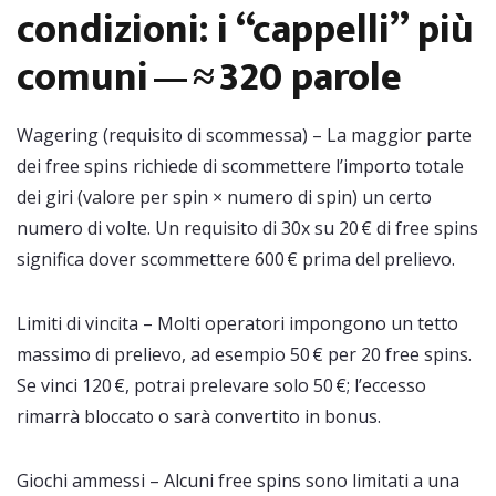
condizioni: i “cappelli” più
comuni — ≈ 320 parole
Wagering (requisito di scommessa) – La maggior parte
dei free spins richiede di scommettere l’importo totale
dei giri (valore per spin × numero di spin) un certo
numero di volte. Un requisito di 30x su 20 € di free spins
significa dover scommettere 600 € prima del prelievo.
Limiti di vincita – Molti operatori impongono un tetto
massimo di prelievo, ad esempio 50 € per 20 free spins.
Se vinci 120 €, potrai prelevare solo 50 €; l’eccesso
rimarrà bloccato o sarà convertito in bonus.
Giochi ammessi – Alcuni free spins sono limitati a una