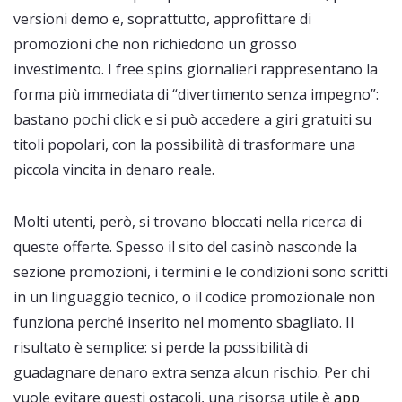
versioni demo e, soprattutto, approfittare di
promozioni che non richiedono un grosso
investimento. I free spins giornalieri rappresentano la
forma più immediata di “divertimento senza impegno”:
bastano pochi click e si può accedere a giri gratuiti su
titoli popolari, con la possibilità di trasformare una
piccola vincita in denaro reale.
Molti utenti, però, si trovano bloccati nella ricerca di
queste offerte. Spesso il sito del casinò nasconde la
sezione promozioni, i termini e le condizioni sono scritti
in un linguaggio tecnico, o il codice promozionale non
funziona perché inserito nel momento sbagliato. Il
risultato è semplice: si perde la possibilità di
guadagnare denaro extra senza alcun rischio. Per chi
vuole evitare questi ostacoli, una risorsa utile è
app