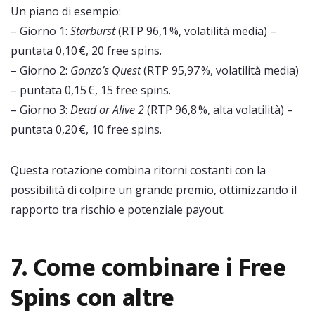
Un piano di esempio:
– Giorno 1:
Starburst
(RTP 96,1 %, volatilità media) –
puntata 0,10 €, 20 free spins.
– Giorno 2:
Gonzo’s Quest
(RTP 95,97 %, volatilità media)
– puntata 0,15 €, 15 free spins.
– Giorno 3:
Dead or Alive 2
(RTP 96,8 %, alta volatilità) –
puntata 0,20 €, 10 free spins.
Questa rotazione combina ritorni costanti con la
possibilità di colpire un grande premio, ottimizzando il
rapporto tra rischio e potenziale payout.
7. Come combinare i Free
Spins con altre