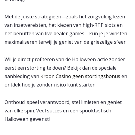
Met de juiste strategieën—zoals het zorgvuldig lezen
van inzetvereisten, het kiezen van high‑RTP slots en
het benutten van live dealer‑games—kun je je winsten
maximaliseren terwijl je geniet van de griezelige sfeer.
Wil je direct profiteren van de Halloween‑actie zonder
eerst een storting te doen? Bekijk dan de speciale
aanbieding van
Kroon Casino geen stortingsbonus
en
ontdek hoe je zonder risico kunt starten.
Onthoud: speel verantwoord, stel limieten en geniet
van elke spin. Veel succes en een spooktastisch
Halloween gewenst!