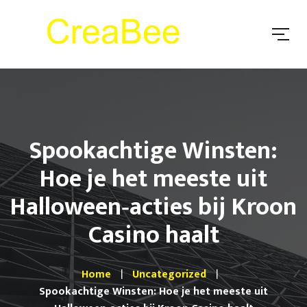
Spookachtige Winsten:
Hoe je het meeste uit
Halloween‑acties bij Kroon
Casino haalt
Home
Uncategorized
Spookachtige Winsten: Hoe je het meeste uit