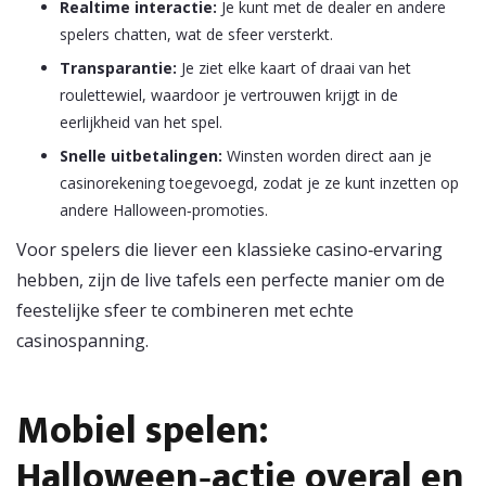
Realtime interactie:
Je kunt met de dealer en andere
spelers chatten, wat de sfeer versterkt.
Transparantie:
Je ziet elke kaart of draai van het
roulettewiel, waardoor je vertrouwen krijgt in de
eerlijkheid van het spel.
Snelle uitbetalingen:
Winsten worden direct aan je
casinorekening toegevoegd, zodat je ze kunt inzetten op
andere Halloween‑promoties.
Voor spelers die liever een klassieke casino‑ervaring
hebben, zijn de live tafels een perfecte manier om de
feestelijke sfeer te combineren met echte
casinospanning.
Mobiel spelen:
Halloween‑actie overal en