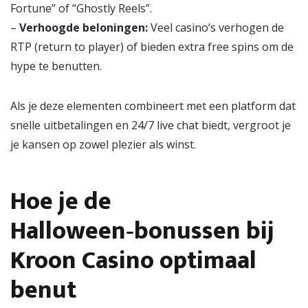
Fortune” of “Ghostly Reels”.
–
Verhoogde beloningen:
Veel casino’s verhogen de
RTP (return to player) of bieden extra free spins om de
hype te benutten.
Als je deze elementen combineert met een platform dat
snelle uitbetalingen en 24/7 live chat biedt, vergroot je
je kansen op zowel plezier als winst.
Hoe je de
Halloween‑bonussen bij
Kroon Casino optimaal
benut