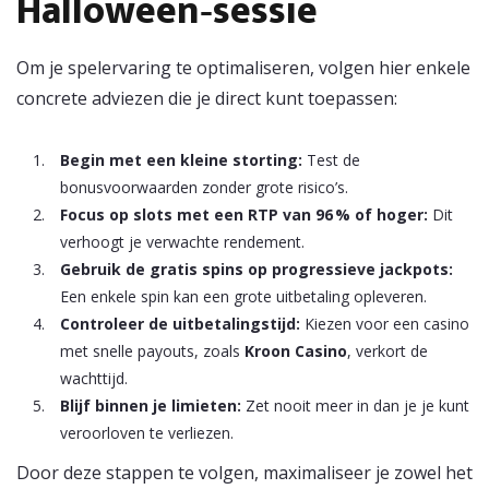
Halloween‑sessie
Om je spelervaring te optimaliseren, volgen hier enkele
concrete adviezen die je direct kunt toepassen:
Begin met een kleine storting:
Test de
bonusvoorwaarden zonder grote risico’s.
Focus op slots met een RTP van 96 % of hoger:
Dit
verhoogt je verwachte rendement.
Gebruik de gratis spins op progressieve jackpots:
Een enkele spin kan een grote uitbetaling opleveren.
Controleer de uitbetalingstijd:
Kiezen voor een casino
met snelle payouts, zoals
Kroon Casino
, verkort de
wachttijd.
Blijf binnen je limieten:
Zet nooit meer in dan je je kunt
veroorloven te verliezen.
Door deze stappen te volgen, maximaliseer je zowel het