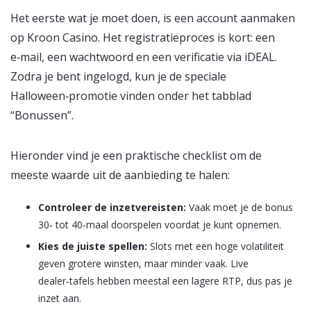
Het eerste wat je moet doen, is een account aanmaken
op Kroon Casino. Het registratieproces is kort: een
e‑mail, een wachtwoord en een verificatie via iDEAL.
Zodra je bent ingelogd, kun je de speciale
Halloween‑promotie vinden onder het tabblad
“Bonussen”.
Hieronder vind je een praktische checklist om de
meeste waarde uit de aanbieding te halen:
Controleer de inzetvereisten:
Vaak moet je de bonus
30‑ tot 40‑maal doorspelen voordat je kunt opnemen.
Kies de juiste spellen:
Slots met een hoge volatiliteit
geven grotere winsten, maar minder vaak. Live
dealer‑tafels hebben meestal een lagere RTP, dus pas je
inzet aan.