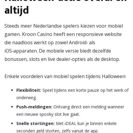
altijd
Steeds meer Nederlandse spelers kiezen voor mobiel
gamen. Kroon Casino heeft een responsieve website
die naadloos werkt op zowel Android‑ als
iOS‑apparaten. De mobiele versie biedt dezelfde
bonussen, slots en live dealer‑opties als de desktop.
Enkele voordelen van mobiel spelen tijdens Halloween:
Flexibiliteit:
Speel tijdens een korte pauze op het werk of
onderweg.
Push‑meldingen:
Ontvang direct een melding wanneer
een nieuwe spooky slot live gaat.
Snelle stortingen:
Met iDEAL kun je binnen enkele
seconden geld storten, zelfs vanuit de app.