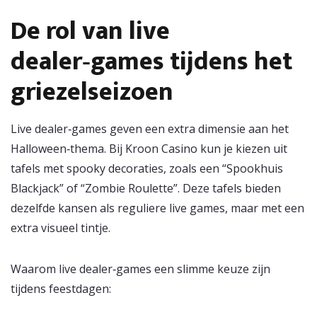
De rol van live
dealer‑games tijdens het
griezelseizoen
Live dealer‑games geven een extra dimensie aan het
Halloween‑thema. Bij Kroon Casino kun je kiezen uit
tafels met spooky decoraties, zoals een “Spookhuis
Blackjack” of “Zombie Roulette”. Deze tafels bieden
dezelfde kansen als reguliere live games, maar met een
extra visueel tintje.
Waarom live dealer‑games een slimme keuze zijn
tijdens feestdagen: