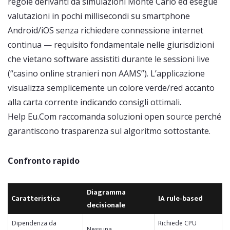
regole derivanti da simulazioni Monte Carlo ed esegue
valutazioni in pochi millisecondi su smartphone
Android/iOS senza richiedere connessione internet
continua — requisito fondamentale nelle giurisdizioni
che vietano software assistiti durante le sessioni live
(“casino online stranieri non AAMS”). L’applicazione
visualizza semplicemente un colore verde/red accanto
alla carta corrente indicando consigli ottimali.
Help Eu.Com raccomanda soluzioni open source perché
garantiscono trasparenza sul algoritmo sottostante.
Confronto rapido
Diagramma
Caratteristica
IA rule‐based
decisionale
Dipendenza da
Richiede CPU
Nessuna