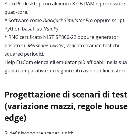
* Un PC desktop con almeno i 8 GB RAM e processore
quad-core.
* Software come
Blackjack Simulator Pro
oppure script
Python basati su
NumPy
.
* RNG certificato NIST SP800‐22 oppure generator
basato su
Mersenne Twister
, validato tramite test chi-
squared periodici.
Help Eu.Com elenca gli emulator più affidabili nella sua
guida comparativa sui migliori siti casino online esteri.
Progettazione di scenari di test
(variazione mazzi, regole house
edge)
Si definiscono tre scenari tipici: