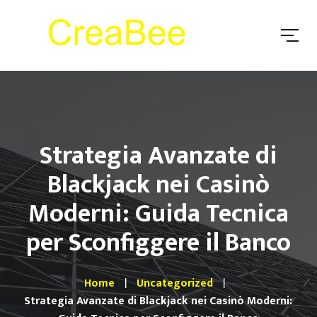
Strategia Avanzate di
Blackjack nei Casinò
Moderni: Guida Tecnica
per Sconfiggere il Banco
Home
Uncategorized
Strategia Avanzate di Blackjack nei Casinò Moderni: