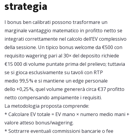
strategia
I bonus ben calibrati possono trasformare un
marginale vantaggio matematico in profitto netto se
integrati correttamente nel calcolo dell’EV complessivo
della sessione. Un tipico bonus welcome da €500 con
requisito wagering pari al 30× del deposito richiede
€15 000 di volume puntate prima del prelievo; tuttavia
se si gioca esclusivamente su tavoli con RTP
medio 99,5 % e si mantiene un edge personale
dello +0,25 %, quel volume genererà circa €37 profitto
netto compensando ampiamente i requisiti.
La metodologia proposta comprende:
* Calcolare EV totale = EV mano × numero medio mani +
valore atteso bonus/wagering.
* Sottrarre eventuali commissioni bancarie o fee