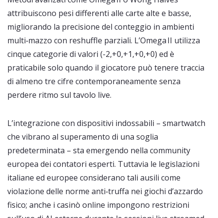
attribuiscono pesi differenti alle carte alte e basse,
migliorando la precisione del conteggio in ambienti
multi‑mazzo con reshuffle parziali. L’Omega II utilizza
cinque categorie di valori (-2,+0,+1,+0,+0) ed è
praticabile solo quando il giocatore può tenere traccia
di almeno tre cifre contemporaneamente senza
perdere ritmo sul tavolo live.
L’integrazione con dispositivi indossabili – smartwatch
che vibrano al superamento di una soglia
predeterminata – sta emergendo nella community
europea dei contatori esperti. Tuttavia le legislazioni
italiane ed europee considerano tali ausili come
violazione delle norme anti‑truffa nei giochi d’azzardo
fisico; anche i casinò online impongono restrizioni