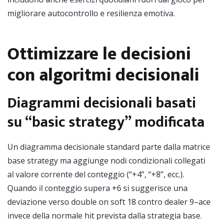
migliorare autocontrollo e resilienza emotiva.
Ottimizzare le decisioni
con algoritmi decisionali
Diagrammi decisionali basati
su “basic strategy” modificata
Un diagramma decisionale standard parte dalla matrice
base strategy ma aggiunge nodi condizionali collegati
al valore corrente del conteggio (“+4”, “+8”, ecc.).
Quando il conteggio supera +6 si suggerisce una
deviazione verso double on soft 18 contro dealer 9–ace
invece della normale hit prevista dalla strategia base.