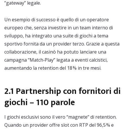
“gateway” legale.
Un esempio di successo è quello di un operatore
europeo che, senza investire in un team interno di
sviluppo, ha integrato una suite di giochi a tema
sportivo fornita da un provider terzo. Grazie a questa
collaborazione, il casinò ha potuto lanciare una
campagna “Match‑Play” legata a eventi calcistici,
aumentando la retention del 18 % in tre mesi.
2.1 Partnership con fornitori di
giochi – 110 parole
I giochi esclusivi sono il vero “magnete” di retention.
Quando un provider offre slot con RTP del 96,5 % e