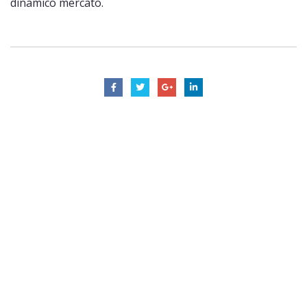
dinamico mercato.