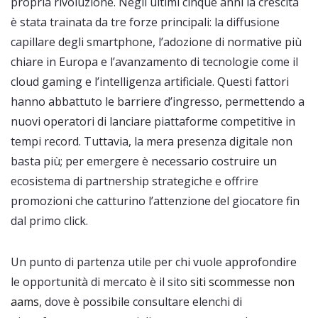
propria rivoluzione. Negli ultimi cinque anni la crescita
è stata trainata da tre forze principali: la diffusione
capillare degli smartphone, l’adozione di normative più
chiare in Europa e l’avanzamento di tecnologie come il
cloud gaming e l’intelligenza artificiale. Questi fattori
hanno abbattuto le barriere d’ingresso, permettendo a
nuovi operatori di lanciare piattaforme competitive in
tempi record. Tuttavia, la mera presenza digitale non
basta più; per emergere è necessario costruire un
ecosistema di partnership strategiche e offrire
promozioni che catturino l’attenzione del giocatore fin
dal primo click.
Un punto di partenza utile per chi vuole approfondire
le opportunità di mercato è il sito
siti scommesse non
aams
, dove è possibile consultare elenchi di