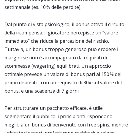
settimanale (es. 10 % delle perdite).
Dal punto di vista psicologico, il bonus attiva il circuito
della ricompensa: il giocatore percepisce un “valore
immediato” che riduce la percezione del rischio.
Tuttavia, un bonus troppo generoso può erodere i
margini se non è accompagnato da requisiti di
scommessa (wagering) equilibrati. Un approccio
ottimale prevede un valore di bonus pari al 150 % del
primo deposito, con un requisito di 30x sul valore del
bonus, e una scadenza di 7 giorni.
Per strutturare un pacchetto efficace, è utile
segmentare il pubblico: i principianti rispondono
meglio a un bonus di benvenuto con free spins, mentre