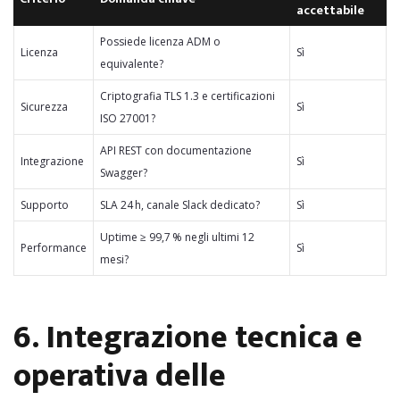
accettabile
Possiede licenza ADM o
Licenza
Sì
equivalente?
Criptografia TLS 1.3 e certificazioni
Sicurezza
Sì
ISO 27001?
API REST con documentazione
Integrazione
Sì
Swagger?
Supporto
SLA 24 h, canale Slack dedicato?
Sì
Uptime ≥ 99,7 % negli ultimi 12
Performance
Sì
mesi?
6. Integrazione tecnica e
operativa delle