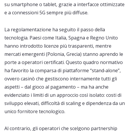
su smartphone o tablet, grazie a interfacce ottimizzate
e a connessioni 5G sempre più diffuse.
La regolamentazione ha seguito il passo della
tecnologia. Paesi come Italia, Spagna e Regno Unito
hanno introdotto licenze più trasparenti, mentre
mercati emergenti (Polonia, Grecia) stanno aprendo le
porte a operatori certificati. Questo quadro normativo
ha favorito la comparsa di piattaforme “stand‑alone”,
ovvero casinò che gestiscono internamente tutti gli
aspetti – dal gioco al pagamento – ma ha anche
evidenziato i limiti di un approccio così isolato: costi di
sviluppo elevati, difficoltà di scaling e dipendenza da un
unico fornitore tecnologico.
Al contrario, gli operatori che scelgono partnership