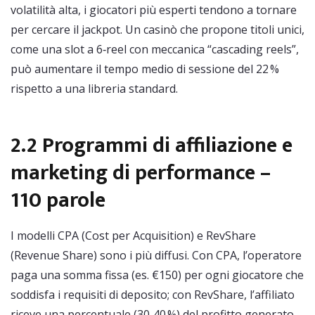
volatilità alta, i giocatori più esperti tendono a tornare
per cercare il jackpot. Un casinò che propone titoli unici,
come una slot a 6‑reel con meccanica “cascading reels”,
può aumentare il tempo medio di sessione del 22 %
rispetto a una libreria standard.
2.2 Programmi di affiliazione e
marketing di performance –
110 parole
I modelli CPA (Cost per Acquisition) e RevShare
(Revenue Share) sono i più diffusi. Con CPA, l’operatore
paga una somma fissa (es. €150) per ogni giocatore che
soddisfa i requisiti di deposito; con RevShare, l’affiliato
riceve una percentuale (30‑40 %) del profitto generato