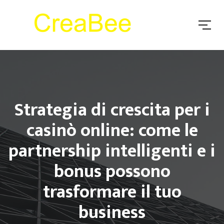
Strategia di crescita per i
casinò online: come le
partnership intelligenti e i
bonus possono
trasformare il tuo
business