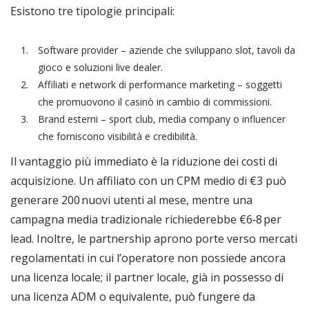
Esistono tre tipologie principali:
Software provider – aziende che sviluppano slot, tavoli da
gioco e soluzioni live dealer.
Affiliati e network di performance marketing – soggetti
che promuovono il casinò in cambio di commissioni.
Brand esterni – sport club, media company o influencer
che forniscono visibilità e credibilità.
Il vantaggio più immediato è la riduzione dei costi di
acquisizione. Un affiliato con un CPM medio di €3 può
generare 200 nuovi utenti al mese, mentre una
campagna media tradizionale richiederebbe €6‑8 per
lead. Inoltre, le partnership aprono porte verso mercati
regolamentati in cui l’operatore non possiede ancora
una licenza locale; il partner locale, già in possesso di
una licenza ADM o equivalente, può fungere da