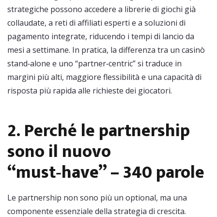
strategiche possono accedere a librerie di giochi già
collaudate, a reti di affiliati esperti e a soluzioni di
pagamento integrate, riducendo i tempi di lancio da
mesi a settimane. In pratica, la differenza tra un casinò
stand‑alone e uno “partner‑centric” si traduce in
margini più alti, maggiore flessibilità e una capacità di
risposta più rapida alle richieste dei giocatori.
2. Perché le partnership
sono il nuovo
“must‑have” – 340 parole
Le partnership non sono più un optional, ma una
componente essenziale della strategia di crescita.