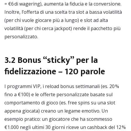
= €6 di wagering), aumenta la fiducia e la conversione.
Inoltre, l’offerta di una scelta tra slot a bassa volatilità
(per chi vuole giocare più a lungo) e slot ad alta
volatilità (per chi cerca jackpot) rende il pacchetto più
personalizzato.
3.2 Bonus “sticky” per la
fidelizzazione – 120 parole
I programmi VIP, i reload bonus settimanali (es. 20 %
fino a €100) e le offerte personalizzate basate sul
comportamento di gioco (es. free spins su una slot
appena giocata) creano un legame emotivo. Un
esempio pratico: un giocatore che ha scommesso
€1.000 negli ultimi 30 giorni riceve un cashback del 12 %