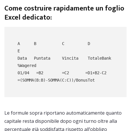
Come costruire rapidamente un foglio
Excel dedicato:
A      B           C          D            
E

Data   Puntata     Vincita    TotaleBank   
%Wagered

01/04   =B2        =C2       =D1+B2-C2    
Le formule sopra riportano automaticamente quanto
capitale resta disponibile dopo ogni turno oltre alla
percentuale già soddisfatta rispetto all’obbligo