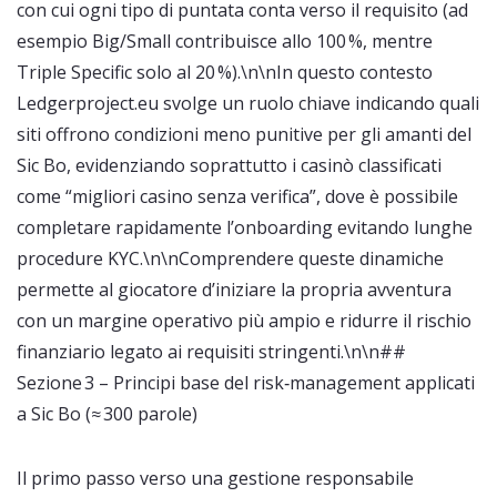
con cui ogni tipo di puntata conta verso il requisito (ad
esempio Big/Small contribuisce allo 100 %, mentre
Triple Specific solo al 20 %).\n\nIn questo contesto
Ledgerproject.eu svolge un ruolo chiave indicando quali
siti offrono condizioni meno punitive per gli amanti del
Sic Bo, evidenziando soprattutto i casinò classificati
come “migliori casino senza verifica”, dove è possibile
completare rapidamente l’onboarding evitando lunghe
procedure KYC.\n\nComprendere queste dinamiche
permette al giocatore d’iniziare la propria avventura
con un margine operativo più ampio e ridurre il rischio
finanziario legato ai requisiti stringenti.\n\n##
Sezione 3 – Principi base del risk‑management applicati
a Sic Bo (≈ 300 parole)
Il primo passo verso una gestione responsabile