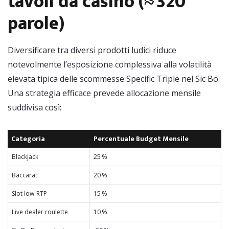
tavoli da casino (≈ 320
parole)
Diversificare tra diversi prodotti ludici riduce
notevolmente l’esposizione complessiva alla volatilità
elevata tipica delle scommesse Specific Triple nel Sic Bo.
Una strategia efficace prevede allocazione mensile
suddivisa così:
Categoria
Percentuale Budget Mensile
Blackjack
25 %
Baccarat
20 %
Slot low‑RTP
15 %
Live dealer roulette
10 %