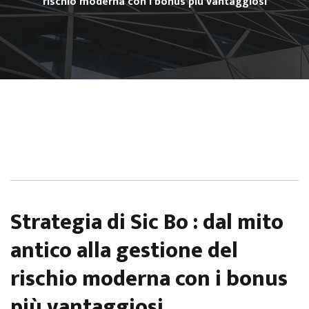
rischio moderna con i bonus più vantaggiosi
Strategia di Sic Bo : dal mito
antico alla gestione del
rischio moderna con i bonus
più vantaggiosi