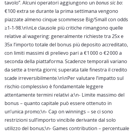
tavolo”. Alcuni operatori aggiungono un
bonus sic bo
:
€100 extra se durante la prima settimana vengono
piazzate almeno cinque scommesse Big/Small con odds
≥1‑1‑98.\n\nLe clausole più critiche rimangono quelle
relative al wagering: generalmente richieste tra 25x e
35x l’importo totale del bonus più deposito accreditato,
con limiti massimi di prelievo pari a €1 000 o €2 000 a
seconda della piattaforma. Scadenze temporali variano
da sette a trenta giorni; superata tale finestra il credito
scade irreversibilmente.\n\nPer valutare l’impatto sul
rischio complessivo è fondamentale leggere
attentamente termini relativi a:\n- Limite massimo del
bonus – quanto capitale può essere ottenuto in
un’unica promo;\n- Cap on winnings – se ci sono
restrizioni sull’importo vincibile derivante dal solo
utilizzo del bonus;\n- Games contribution – percentuale