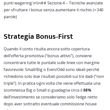
punti wagering.\n\n## Sezione 4 – Tecniche avanzate
per sfruttare i bonus senza aumentare il rischio (≈ 340
parole)
Strategia Bonus‑First
Quando il conto risulta ancora sotto copertura
dell’offerta promotiva (“bonus attivo”), conviene
concentrare tutte le puntate sulle linee con margine
favorevole: Small/Big o Even/Odd sono ideali perché
richiedono solo due risultati possibili sui tre dadi (“non
triple”). In pratica ogni volta che viene effettuata una
scommessa Big o Small si guadagna circa il
98 %
dell’investimento se consideriamo solo l’edge netto
dopo aver sottratto eventuale commissione house