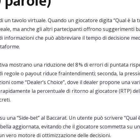
0 parole)
o” di un tavolo virtuale. Quando un giocatore digita “Qual è la 
eale, ma anche gli altri partecipanti offrono suggerimenti ba
di informazioni che può abbreviare il tempo di decisione med
ttaforme.
ttiva mostrano una riduzione del 8 % di errori di puntata rispe
di regole o payout riduce fraintendimenti; seconda, la pressi
uazioni come “Dealer’s Choice”, dove il dealer propone una vari
o rapidamente la percentuale di ritorno al giocatore (RTP) d
reti.
u una “Side‑bet” al Baccarat. Un utente può scrivere “Qual è 
tabella aggiornata, evitando che il giocatore scommetta su una
un vero motore di ottimizzazione delle decisioni.