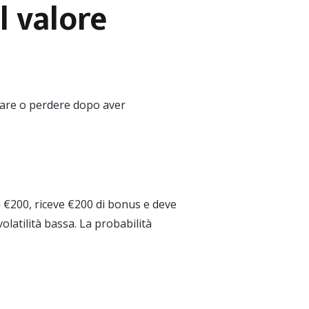
l valore
gnare o perdere dopo aver
 €200, riceve €200 di bonus e deve
latilità bassa. La probabilità