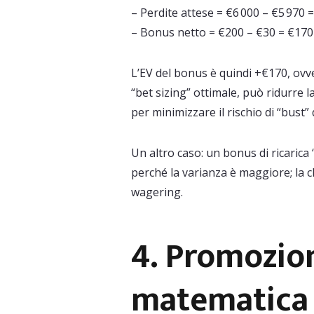
– Perdite attese = €6 000 – €5 970 
– Bonus netto = €200 – €30 = €170
L’EV del bonus è quindi +€170, ovver
“bet sizing” ottimale, può ridurre l
per minimizzare il rischio di “bust” 
Un altro caso: un bonus di ricarica 
perché la varianza è maggiore; la ch
wagering.
4. Promozion
matematica 