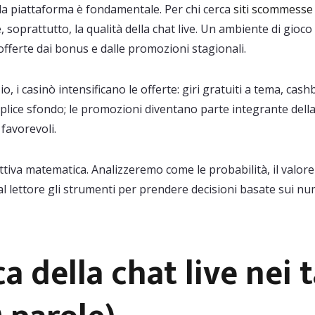
lla piattaforma è fondamentale. Per chi cerca
siti scommess
e, soprattutto, la qualità della chat live. Un ambiente di gioc
offerte dai bonus e dalle promozioni stagionali.
io, i casinò intensificano le offerte: giri gratuiti a tema, cas
plice sfondo; le promozioni diventano parte integrante della
 favorevoli.
tiva matematica. Analizzeremo come le probabilità, il valore
 al lettore gli strumenti per prendere decisioni basate sui n
a della chat live nei 