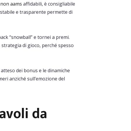
e non aams
affidabili, è consigliabile
o stabile e trasparente permette di
hback “snowball” e tornei a premi.
 strategia di gioco, perché spesso
 atteso dei bonus e le dinamiche
umeri anziché sull’emozione del
tavoli da