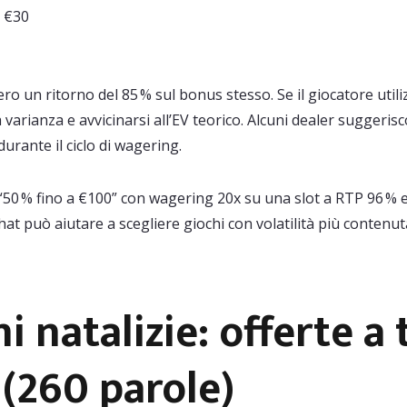
= €30
o un ritorno del 85 % sul bonus stesso. Se il giocatore utili
a varianza e avvicinarsi all’EV teorico. Alcuni dealer suggeris
durante il ciclo di wagering.
“50 % fino a €100” con wagering 20x su una slot a RTP 96 % e 
at può aiutare a scegliere giochi con volatilità più contenuta
i natalizie: offerte a
(260 parole)