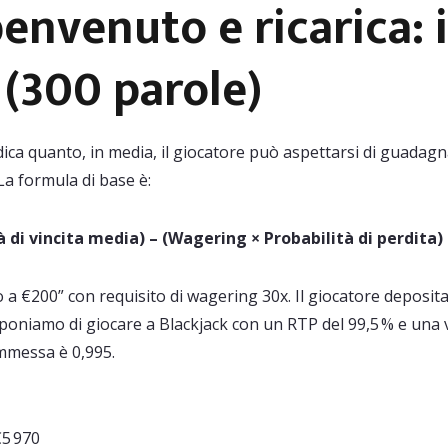
benvenuto e ricarica: i
– (300 parole)
ndica quanto, in media, il giocatore può aspettarsi di guada
 La formula di base è:
à di vincita media) – (Wagering × Probabilità di perdita)
a €200” con requisito di wagering 30x. Il giocatore deposita
oniamo di giocare a Blackjack con un RTP del 99,5 % e una vo
ommessa è 0,995.
€5 970