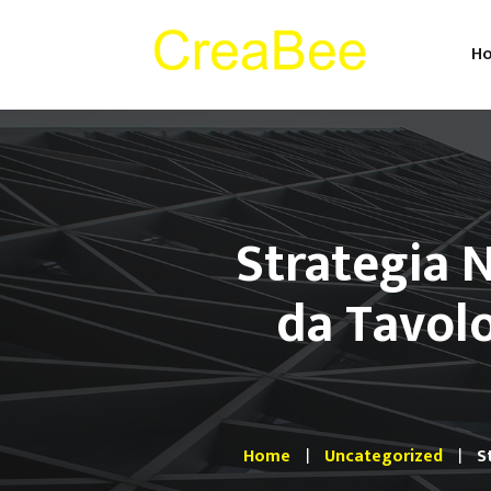
H
Strategia 
da Tavolo
Home
Uncategorized
S