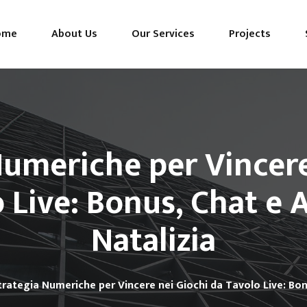
ome
About Us
Our Services
Projects
Numeriche per Vincere
 Live: Bonus, Chat e
Natalizia
trategia Numeriche per Vincere nei Giochi da Tavolo Live: Bo