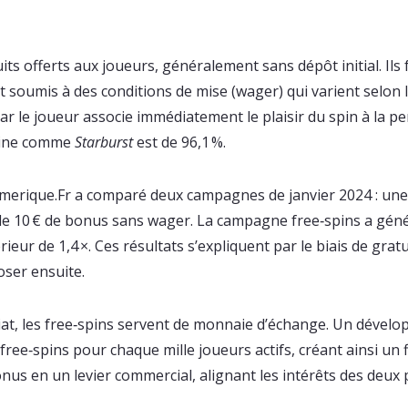
its offerts aux joueurs, généralement sans dépôt initial. Il
t soumis à des conditions de mise (wager) qui varient selon 
r le joueur associe immédiatement le plaisir du spin à la pe
hine comme
Starburst
est de 96,1 %.
erique.Fr a comparé deux campagnes de janvier 2024 : une 
e 10 € de bonus sans wager. La campagne free‑spins a généré
ieur de 1,4 ×. Ces résultats s’expliquent par le biais de gratui
oser ensuite.
at, les free‑spins servent de monnaie d’échange. Un dévelop
free‑spins pour chaque mille joueurs actifs, créant ainsi un 
s en un levier commercial, alignant les intérêts des deux pa