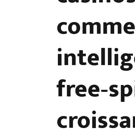
commen
intelli
free‑sp
croiss