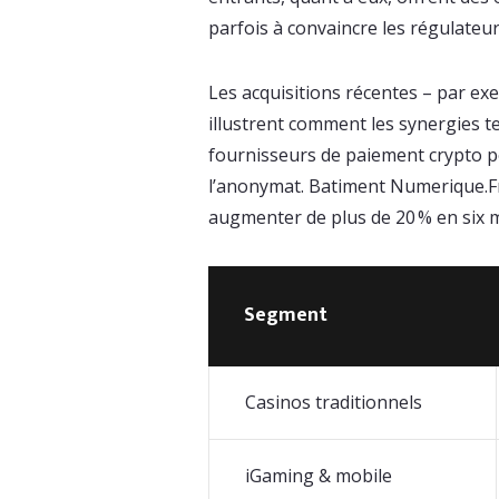
parfois à convaincre les régulateur
Les acquisitions récentes – par ex
illustrent comment les synergies t
fournisseurs de paiement crypto per
l’anonymat. Batiment Numerique.Fr 
augmenter de plus de 20 % en six m
Segment
Casinos traditionnels
iGaming & mobile