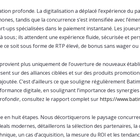
tion profonde. La digitalisation a déplacé l’expérience du p
phones, tandis que la concurrence s’est intensifiée avec l’é
rt‑ups spécialisées dans le paiement instantané. Les joueur
 sous ; ils attendent une expérience fluide, sécurisée et pe
ue ce soit sous forme de RTP élevé, de bonus sans wager ou 
e provient plus uniquement de l’ouverture de nouveaux étab
ent sur des alliances ciblées et sur des produits promotio
 ajoutée. C’est d’ailleurs ce que souligne régulièrement Bati
formance digitale, en soulignant l’importance des synergies
rofondir, consultez le rapport complet sur
https://www.bati
que en huit étapes. Nous décortiquerons le paysage concurre
 deals modernes, détaillerons la sélection des partenaires, la
hnique, un cas d’acquisition, la mesure du ROI et les tendanc