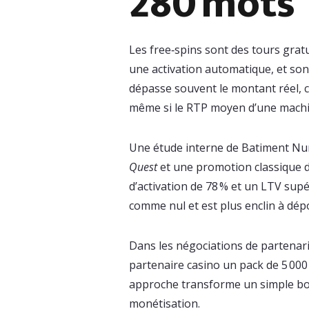
280 mots
Les free‑spins sont des tours gratu
une activation automatique, et son
dépasse souvent le montant réel, ca
même si le RTP moyen d’une mac
Une étude interne de Batiment Num
Quest
et une promotion classique d
d’activation de 78 % et un LTV supér
comme nul et est plus enclin à dép
Dans les négociations de partenari
partenaire casino un pack de 5 000 
approche transforme un simple bonu
monétisation.