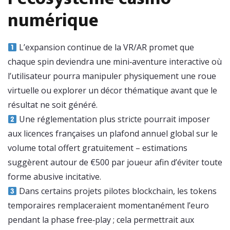
numérique
L’expansion continue de la VR/AR promet que
chaque spin deviendra une mini‑aventure interactive où
l’utilisateur pourra manipuler physiquement une roue
virtuelle ou explorer un décor thématique avant que le
résultat ne soit généré.
Une réglementation plus stricte pourrait imposer
aux licences françaises un plafond annuel global sur le
volume total offert gratuitement – estimations
suggèrent autour de €500 par joueur afin d’éviter toute
forme abusive incitative.
Dans certains projets pilotes blockchain, les tokens
temporaires remplaceraient momentanément l’euro
pendant la phase free‑play ; cela permettrait aux