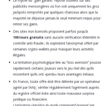
Le mythe du “gain garanti” repose souvent sur des
publicités mensongères où l’on voit uniquement les gros
jackpots remportés par quelques chanceux alors que la
majorité ne dépasse jamais le seuil minimum requis pour
retirer ses gains.
Des sites non licenciés proposent parfois jusqu’à
100 tours gratuits
sans aucune vérification d’identité ni
contrôle anti‑fraude ; ils exploitent l’anonymat offert par
certaines crypto‑wallets pour masquer leurs activités
illégales.
La tentation psychologique liée au “loss aversion” pousse
rapidement certains joueurs vers le jeu réel dès qu’ils
ressentent qu’ils ont «perdu» leurs avantages initiaux.
En France, toute offre doit être délivrée par un opérateur
agréé par l’ANJ ; vérifier régulièrement l’agrément auprès
du registre officiel évite ainsi toute mauvaise surprise
juridique ou financière.
L’utilisation régulière du guide comparatif proposé par