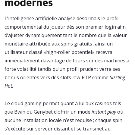
modernes
L’intelligence artificielle analyse désormais le profil
comportemental du joueur dès son premier login afin
d’ajuster dynamiquement tant le nombre que la valeur
monétaire attribuée aux spins gratuits ; ainsi un
utilisateur classé «high‑roller potentiel» recevra
immédiatement davantage de tours sur des machines à
forte volatilité tandis qu’un profil prudent verra ses
bonus orientés vers des slots low‑RTP comme
Sizzling
Hot
.
Le cloud gaming permet quant à lui aux casinos tels
que Bwin ou Genybet d’offrir un mode
instant play
où
aucune installation locale n’est requise ; chaque spin
s’exécute sur serveur distant et se transmet au