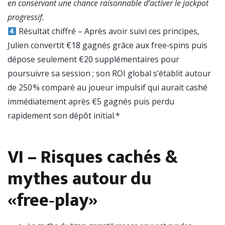
en conservant une chance raisonnable d’activer le jackpot
progressif.
Résultat chiffré – Après avoir suivi ces principes,
Julien convertit €18 gagnés grâce aux free‑spins puis
dépose seulement €20 supplémentaires pour
poursuivre sa session ; son ROI global s’établit autour
de 250 % comparé au joueur impulsif qui aurait cashé
immédiatement après €5 gagnés puis perdu
rapidement son dépôt initial.*
VI – Risques cachés &
mythes autour du
«free‑play»