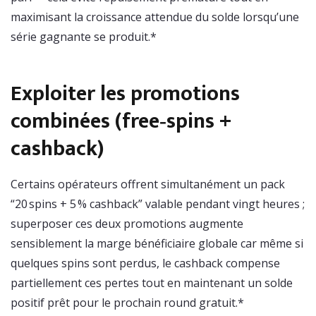
maximisant la croissance attendue du solde lorsqu’une
série gagnante se produit.*
Exploiter les promotions
combinées (free‑spins +
cashback)
Certains opérateurs offrent simultanément un pack
“20 spins + 5 % cashback” valable pendant vingt heures ;
superposer ces deux promotions augmente
sensiblement la marge bénéficiaire globale car même si
quelques spins sont perdus, le cashback compense
partiellement ces pertes tout en maintenant un solde
positif prêt pour le prochain round gratuit.*