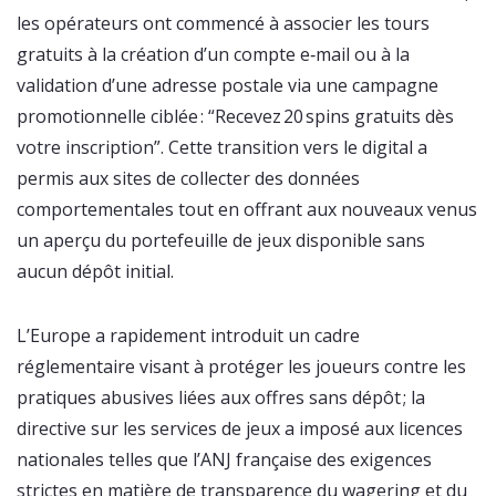
les opérateurs ont commencé à associer les tours
gratuits à la création d’un compte e‑mail ou à la
validation d’une adresse postale via une campagne
promotionnelle ciblée : “Recevez 20 spins gratuits dès
votre inscription”. Cette transition vers le digital a
permis aux sites de collecter des données
comportementales tout en offrant aux nouveaux venus
un aperçu du portefeuille de jeux disponible sans
aucun dépôt initial.
L’Europe a rapidement introduit un cadre
réglementaire visant à protéger les joueurs contre les
pratiques abusives liées aux offres sans dépôt ; la
directive sur les services de jeux a imposé aux licences
nationales telles que l’ANJ française des exigences
strictes en matière de transparence du wagering et du