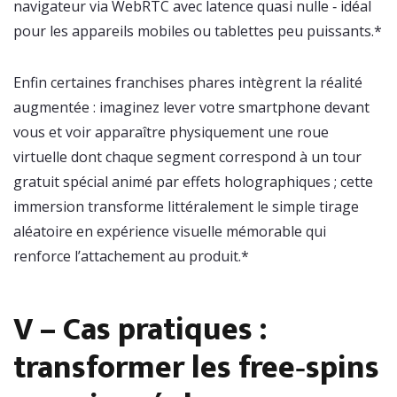
navigateur via WebRTC avec latence quasi nulle ‑ idéal
pour les appareils mobiles ou tablettes peu puissants.*
Enfin certaines franchises phares intègrent la réalité
augmentée : imaginez lever votre smartphone devant
vous et voir apparaître physiquement une roue
virtuelle dont chaque segment correspond à un tour
gratuit spécial animé par effets holographiques ; cette
immersion transforme littéralement le simple tirage
aléatoire en expérience visuelle mémorable qui
renforce l’attachement au produit.*
V – Cas pratiques :
transformer les free‑spins