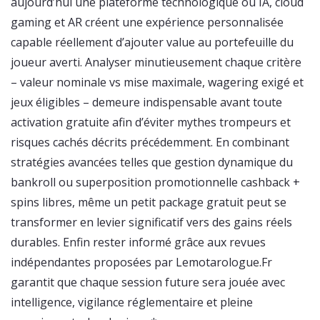
aujourd’hui une plateforme technologique où IA, cloud
gaming et AR créent une expérience personnalisée
capable réellement d’ajouter value au portefeuille du
joueur averti. Analyser minutieusement chaque critère
– valeur nominale vs mise maximale, wagering exigé et
jeux éligibles – demeure indispensable avant toute
activation gratuite afin d’éviter mythes trompeurs et
risques cachés décrits précédemment. En combinant
stratégies avancées telles que gestion dynamique du
bankroll ou superposition promotionnelle cash­back +
spins libres, même un petit package gratuit peut se
transformer en levier significatif vers des gains réels
durables. Enfin rester informé grâce aux revues
indépendantes proposées par Lemotarologue.Fr
garantit que chaque session future sera jouée avec
intelligence, vigilance réglementaire et pleine