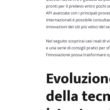
pronti per il prelievo entro pochi 
API avanzate con i principali proce
internazionali è possibile consultar
innovazioni dei siti più veloci del se
Nel seguito scoprirai casi reali di
e una serie di consigli pratici per 
l’innovazione possa trasformare o
Evoluzion
della tec