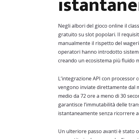
istantane
Negli albori del gioco online il cl
gratuito su slot popolari. Il requis
manualmente il rispetto del wageri
operatori hanno introdotto sistemi b
creando un ecosistema più fluido 
L’integrazione API con processor co
vengono inviate direttamente dal 
medio da 72 ore a meno di 30 second
garantisce l’immutabilità delle tra
istantaneamente senza ricorrere a 
Un ulteriore passo avanti è stato o