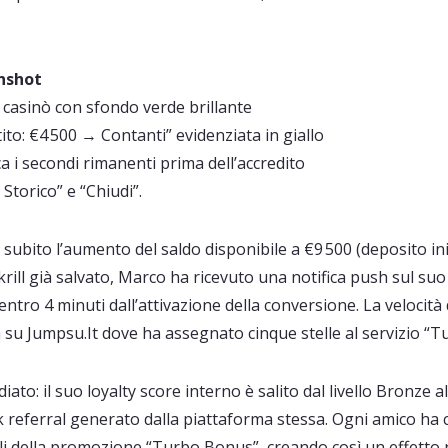
enshot
l casinò con sfondo verde brillante
ito: €4 500 → Contanti” evidenziata in giallo
ica i secondi rimanenti prima dell’accredito
 Storico” e “Chiudi”.
 subito l’aumento del saldo disponibile a €9 500 (deposito ini
rill già salvato, Marco ha ricevuto una notifica push sul 
entro 4 minuti dall’attivazione della conversione. La velocit
 su Jumpsu.It dove ha assegnato cinque stelle al servizio “T
diato: il suo loyalty score interno è salito dal livello Bronze
ink referral generato dalla piattaforma stessa. Ogni amico 
i della promozione “Turbo Bonus”, creando così un effetto 