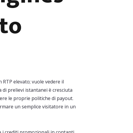
to
un RTP elevato; vuole vedere il
 di prelievi istantanei è cresciuta
re le proprie politiche di payout.
ormare un semplice visitatore in un
 crediti promozionali in contanti