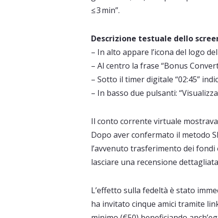
≤ 3 min”.
Descrizione testuale dello scre
– In alto appare l’icona del logo de
– Al centro la frase “Bonus Convert
– Sotto il timer digitale “02:45” ind
– In basso due pulsanti: “Visualizza
Il conto corrente virtuale mostrava
Dopo aver confermato il metodo Sk
l’avvenuto trasferimento dei fondi 
lasciare una recensione dettagliata
L’effetto sulla fedeltà è stato imme
ha invitato cinque amici tramite l
minimo (€50) beneficiando anch’egl