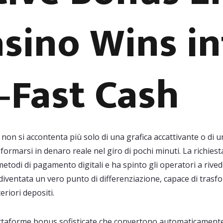
sino Wins in
‑Fast Cash
i non si accontenta più solo di una grafica accattivante o di 
formarsi in denaro reale nel giro di pochi minuti. La richiesta
etodi di pagamento digitali e ha spinto gli operatori a rivede
 diventata un vero punto di differenziazione, capace di trasf
eriori depositi.
taforme bonus sofisticate che convertono automaticamente i