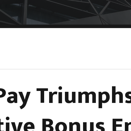
Pay Triumph
tive Bonus E