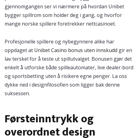
gjennomgangen ser vi nærmere på hvordan Unibet
bygger spillrom som holder deg i gang, og hvorfor
mange norske spillere foretrekker nettcasinoet.
Profesjonelle spillere og nybegynnere alike har
oppdaget at
Unibet Casino bonus uten innskudd
gir en
lav terskel for å teste ut spillutvalget. Bonusen gjør det
enkelt å utforske både spilleautomater, live dealer‑bord
og sportsbetting uten å risikere egne penger. La oss
dykke ned i designfilosofien som ligger bak denne
suksessen.
Førsteinntrykk og
overordnet design