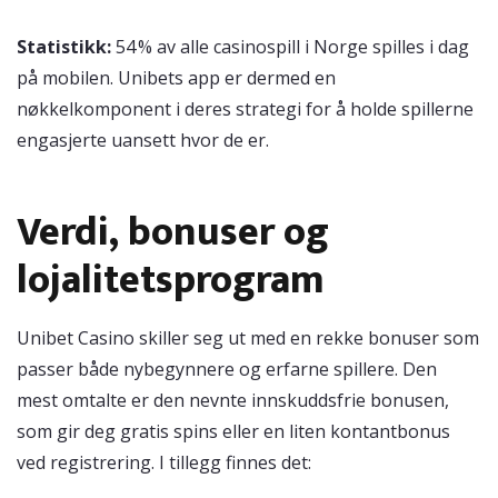
Statistikk:
54 % av alle casinospill i Norge spilles i dag
på mobilen. Unibets app er dermed en
nøkkelkomponent i deres strategi for å holde spillerne
engasjerte uansett hvor de er.
Verdi, bonuser og
lojalitetsprogram
Unibet Casino skiller seg ut med en rekke bonuser som
passer både nybegynnere og erfarne spillere. Den
mest omtalte er den nevnte innskuddsfrie bonusen,
som gir deg gratis spins eller en liten kontantbonus
ved registrering. I tillegg finnes det: