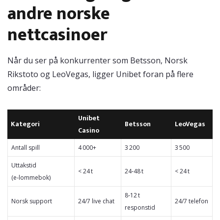
andre norske
nettcasinoer
Når du ser på konkurrenter som Betsson, Norsk
Rikstoto og LeoVegas, ligger Unibet foran på flere
områder:
Unibet
Kategori
Betsson
LeoVegas
Casino
Antall spill
4 000+
3 200
3 500
Uttakstid
< 24 t
24‑48 t
< 24 t
(e‑lommebok)
8‑12 t
Norsk support
24/7 live chat
24/7 telefon
responstid