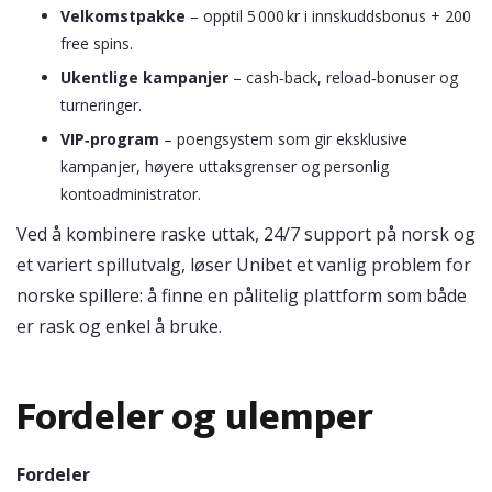
Velkomstpakke
– opptil 5 000 kr i innskuddsbonus + 200
free spins.
Ukentlige kampanjer
– cash‑back, reload‑bonuser og
turneringer.
VIP‑program
– poengsystem som gir eksklusive
kampanjer, høyere uttaksgrenser og personlig
kontoadministrator.
Ved å kombinere raske uttak, 24/7 support på norsk og
et variert spillutvalg, løser Unibet et vanlig problem for
norske spillere: å finne en pålitelig plattform som både
er rask og enkel å bruke.
Fordeler og ulemper
Fordeler