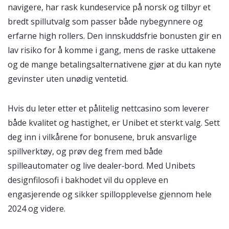
navigere, har rask kundeservice på norsk og tilbyr et
bredt spillutvalg som passer både nybegynnere og
erfarne high rollers. Den innskuddsfrie bonusten gir en
lav risiko for å komme i gang, mens de raske uttakene
og de mange betalingsalternativene gjør at du kan nyte
gevinster uten unødig ventetid.
Hvis du leter etter et pålitelig nettcasino som leverer
både kvalitet og hastighet, er Unibet et sterkt valg. Sett
deg inn i vilkårene for bonusene, bruk ansvarlige
spillverktøy, og prøv deg frem med både
spilleautomater og live dealer‑bord. Med Unibets
designfilosofi i bakhodet vil du oppleve en
engasjerende og sikker spillopplevelse gjennom hele
2024 og videre.