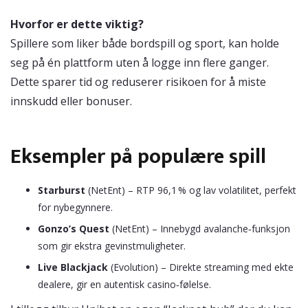
Hvorfor er dette viktig?
Spillere som liker både bordspill og sport, kan holde
seg på én plattform uten å logge inn flere ganger.
Dette sparer tid og reduserer risikoen for å miste
innskudd eller bonuser.
Eksempler på populære spill
Starburst
(NetEnt) – RTP 96,1 % og lav volatilitet, perfekt
for nybegynnere.
Gonzo’s Quest
(NetEnt) – Innebygd avalanche‑funksjon
som gir ekstra gevinstmuligheter.
Live Blackjack
(Evolution) – Direkte streaming med ekte
dealere, gir en autentisk casino‑følelse.