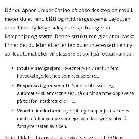
Når du åpner Unibet Casino på både desktop og mobil,
møter du et rent, blått og hvitt fargeskjema. Layouten
er delt inn i tydelige seksjoner: spillkategorier,
kampanjer og støtte. Denne strukturen gjør at du raskt
finner det du leter etter, enten du er interessert i en ny
spilleautomat eller vil plassere et spill på fotballkamper.
Intuitiv navigasjon
: Hovedmenyen viser kun fem
hovedkategorier, noe som reduserer rot.
Responsivt grensesnitt
: Spillene tilpasser seg
automatisk skjermstørrelsen, så du får samme opplevelse
på telefon, nettbrett eller PC.
Visuelle indikatorer
: Nye spill og kampanjer markeres
med små ikoner, noe som gjør dem lett synlige uten å
forstyrre resten av siden.
Statistikk fra bransjeundersøkelser viser at 78 % av