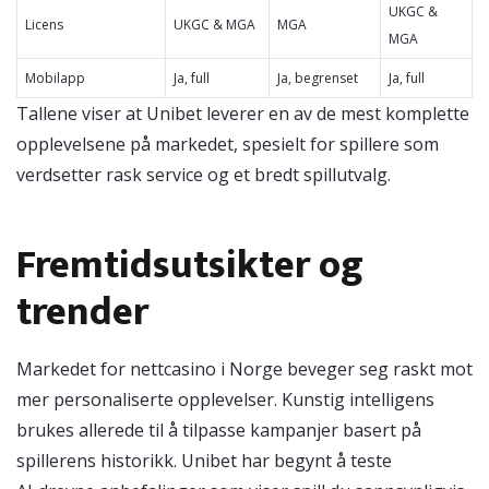
UKGC &
Licens
UKGC & MGA
MGA
MGA
Mobilapp
Ja, full
Ja, begrenset
Ja, full
Tallene viser at Unibet leverer en av de mest komplette
opplevelsene på markedet, spesielt for spillere som
verdsetter rask service og et bredt spillutvalg.
Fremtidsutsikter og
trender
Markedet for nettcasino i Norge beveger seg raskt mot
mer personaliserte opplevelser. Kunstig intelligens
brukes allerede til å tilpasse kampanjer basert på
spillerens historikk. Unibet har begynt å teste