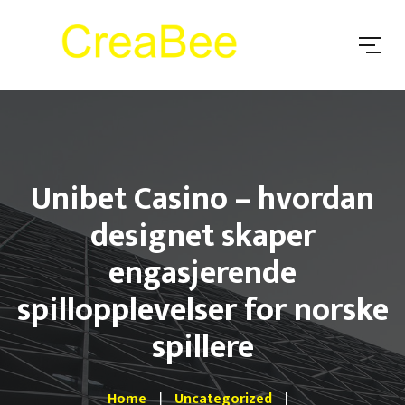
Unibet Casino – hvordan
designet skaper
engasjerende
spillopplevelser for norske
spillere
Home
Uncategorized