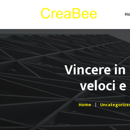
H
Vincere in 
veloci e
Home
Uncategorize