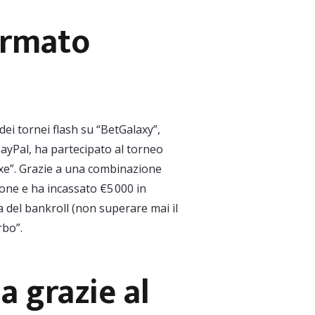
ormato
ei tornei flash su “BetGalaxy”,
PayPal, ha partecipato al torneo
uxe”. Grazie a una combinazione
zione e ha incassato €5 000 in
a del bankroll (non superare mai il
rbo”.
a grazie al