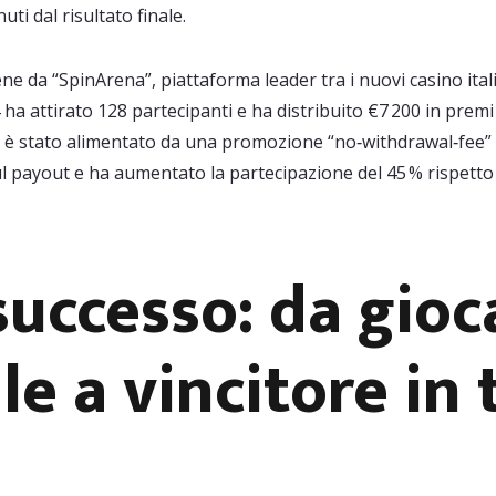
uti dal risultato finale.
 da “SpinArena”, piattaforma leader tra i nuovi casino itali
a attirato 128 partecipanti e ha distribuito €7 200 in premi 
so è stato alimentato da una promozione “no‑withdrawal‑fee” 
l payout e ha aumentato la partecipazione del 45 % rispetto 
 successo: da gio
le a vincitore in