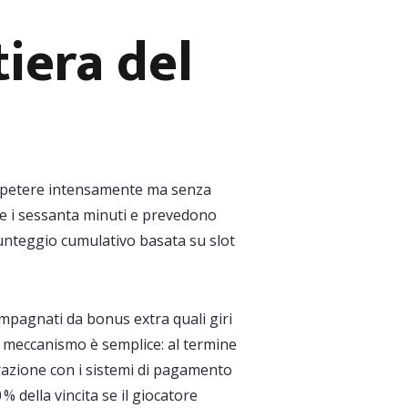
tiera del
ompetere intensamente ma senza
 e i sessanta minuti e prevedono
punteggio cumulativo basata su slot
mpagnati da bonus extra quali giri
 Il meccanismo è semplice: al termine
grazione con i sistemi di pagamento
 della vincita se il giocatore