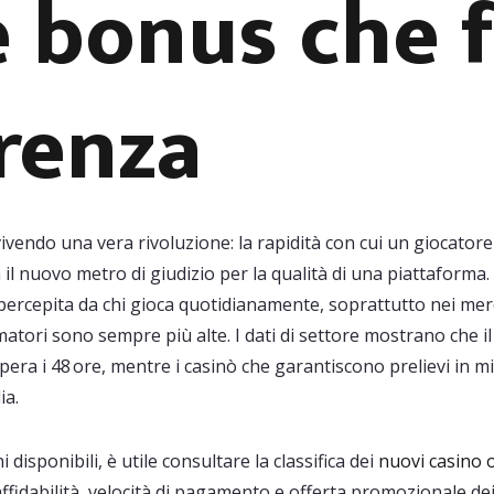
e bonus che 
erenza
 vivendo una vera rivoluzione: la rapidità con cui un giocato
 il nuovo metro di giudizio per la qualità di una piattaforma.
percepita da chi gioca quotidianamente, soprattutto nei mer
matori sono sempre più alte. I dati di settore mostrano che 
pera i 48 ore, mentre i casinò che garantiscono prelievi in mi
ia.
disponibili, è utile consultare la classifica dei
nuovi casino 
ffidabilità, velocità di pagamento e offerta promozionale dei 