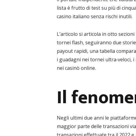
lista è frutto di test su più di ci
casino italiano senza rischi inutili.
L’articolo si articola in otto sezio
tornei flash, seguiranno due storie
payout rapidi, una tabella compara
i guadagni nei tornei ultra‑veloci,
nei casinò online.
Il fenome
Negli ultimi due anni le piattafor
maggior parte delle transazioni via 
transazioni effettuate tra il 2022 e