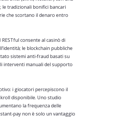
le tradizionali bonifici bancari
rie che scortano il denaro entro
I RESTful consente al casinò di
ll’identità; le blockchain pubbliche
ttato sistemi anti‑fraud basati su
gli interventi manuali del supporto
tivo: i giocatori percepiscono il
roll disponibile. Uno studio
 aumentano la frequenza delle
’instant‑pay non è solo un vantaggio