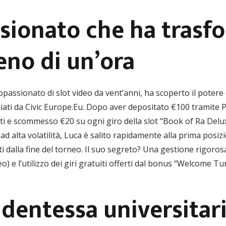
nsionato che ha trasf
eno di un’ora
assionato di slot video da vent’anni, ha scoperto il potere d
liati da Civic Europe.Eu. Dopo aver depositato €100 tramite 
ti e scommesso €20 su ogni giro della slot “Book of Ra Del
 ad alta volatilità, Luca è salito rapidamente alla prima posi
 dalla fine del torneo. Il suo segreto? Una gestione rigoros
) e l’utilizzo dei giri gratuiti offerti dal bonus “Welcome Tu
udentessa universitari