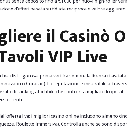
 bonus senza deposito fino a €1 000 per nuovi high‑roller ver
lazione d’affari basata su fiducia reciproca e valore aggiunto 
liere il Casinò O
 Tavoli VIP Live
hecklist rigorosa: prima verifica sempre la licenza rilasciata
mission o Curacao). La reputazione è misurabile attraverso
sito di ranking affidabile che confronta migliaia di operator
zio clienti.
ell’offerta live: i migliori casino online includono almeno ci
ueeze, Roulette Immersiva). Controlla anche se sono disponib