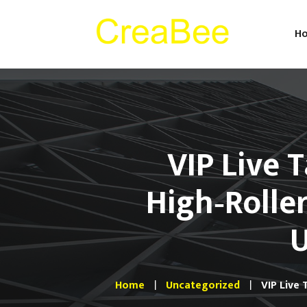
H
VIP Live 
High‑Roller
U
Home
Uncategorized
VIP Live 