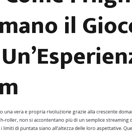
mano il Gioc
 Un’Esperien
um
ndo una vera e propria rivoluzione grazie alla crescente doma
gh‑roller, non si accontentano più di un semplice streaming d
e i limiti di puntata siano all’altezza delle loro aspettative. 