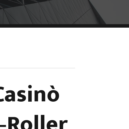
Casinò
‑Roller