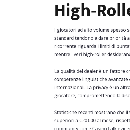
High‑Roll
I giocatori ad alto volume spesso 
standard tendono a dare priorità ai
ricorrente riguarda i limiti di pun
mentre i veri high‑roller desidera
La qualità del dealer è un fattore 
competenze linguistiche avanzate o 
internazionali. La privacy è un alt
giocatore, compromettendo la discr
Statistiche recenti mostrano che il 
superiori a €20 000 al mese, rispett
community come CasinòTalk evidenzia