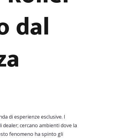
o dal
za
nda di esperienze esclusive. I
i dealer; cercano ambienti dove la
Questo fenomeno ha spinto gli