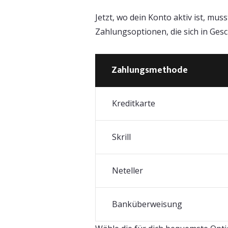
Jetzt, wo dein Konto aktiv ist, mus
Zahlungsoptionen, die sich in Ges
Zahlungsmethode
Kreditkarte
Skrill
Neteller
Banküberweisung