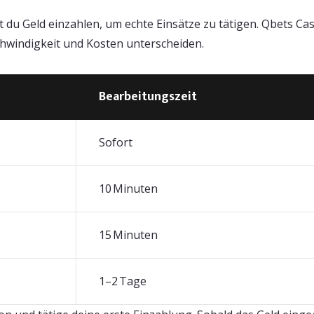
st du Geld einzahlen, um echte Einsätze zu tätigen. Qbets Ca
chwindigkeit und Kosten unterscheiden.
Bearbeitungszeit
Sofort
10 Minuten
15 Minuten
1–2 Tage