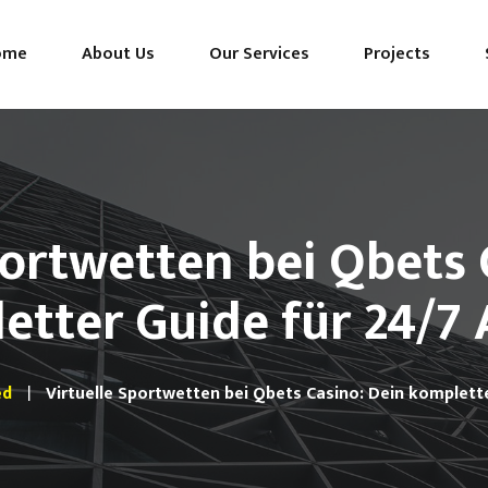
ome
About Us
Our Services
Projects
portwetten bei Qbets 
etter Guide für 24/7 
ed
Virtuelle Sportwetten bei Qbets Casino: Dein komplette