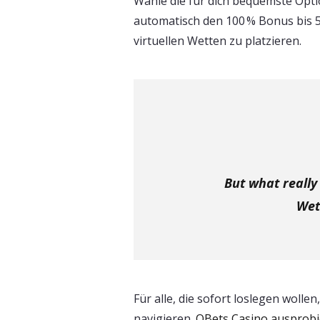
Wähle die für dich bequemste Optio
automatisch den 100 % Bonus bis 50
virtuellen Wetten zu platzieren.
But what really
Wet
Für alle, die sofort loslegen wolle
navigieren.
QBets Casino ausprob