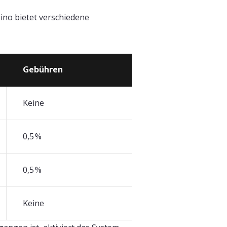
sino bietet verschiedene
Gebühren
Keine
0,5 %
0,5 %
Keine