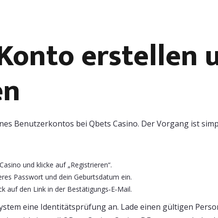
: Konto erstellen 
en
 eines Benutzerkontos bei Qbets Casino. Der Vorgang ist sim
asino und klicke auf „Registrieren“.
heres Passwort und dein Geburtsdatum ein.
ck auf den Link in der Bestätigungs‑E‑Mail.
stem eine Identitätsprüfung an. Lade einen gültigen Pers