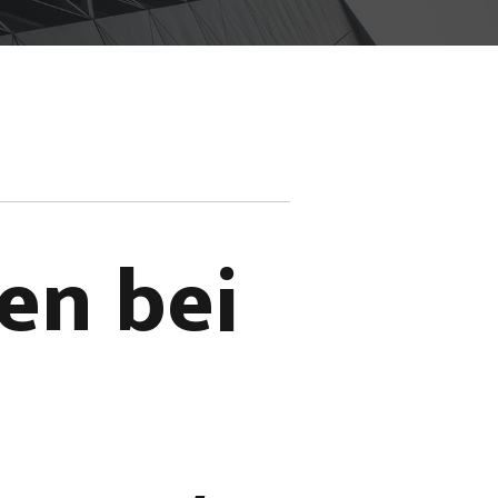
en bei