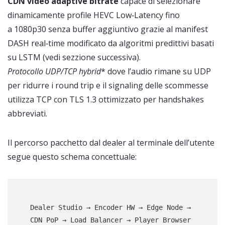
CDN video adaptive bitrate
capace di selezionare
dinamicamente profile HEVC Low‑Latency fino
a 1080p30 senza buffer aggiuntivo grazie al manifest
DASH real‑time modificato da algoritmi predittivi basati
su LSTM (vedi sezzione successiva).
Protocollo UDP/TCP hybrid
* dove l’audio rimane su UDP
per ridurre i round trip e il signaling delle scommesse
utilizza TCP con TLS 1.​3 ottimizzato per handshakes
abbreviati.
Il percorso pacchetto dal dealer al terminale dell’utente
segue questo schema concettuale:
Dealer Studio → Encoder HW → Edge Node → 