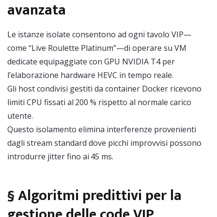
avanzata
Le istanze isolate consentono ad ogni tavolo VIP—
come “Live Roulette Platinum”—di operare su VM
dedicate equipaggiate con GPU NVIDIA T4 per
l’elaborazione hardware HEVC in tempo reale.
Gli host condivisi gestiti da container Docker ricevono
limiti CPU fissati al 200 % rispetto al normale carico
utente.
Questo isolamento elimina interferenze provenienti
dagli stream standard dove picchi improvvisi possono
introdurre jitter fino ai 45 ms.
§ Algoritmi predittivi per la
gestione delle code VIP