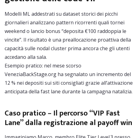
Modelli ML addestrati su dataset storici dei picchi
giornalieri analizzano pattern ricorrenti quali tornei
weekend o lancio bonus “deposita €100 raddoppia le
vincite”. Il risultato è una preallocazione proattiva della
capacità sulle nodal cluster prima ancora che gli utenti
accedano alla sala.
Esempio pratico: nel mese scorso
VeneziaBackStage.org ha segnalato un incremento del
12 % nei depositi sui siti consigliati grazie all’attivazione
anticipata della fast lane durante la campagna natalizia.
Caso pratico – Il percorso “VIP Fast
Lane” dalla registrazione al payoff win
Immaginiamo Marco, membro Elite Tier Level 3 presso