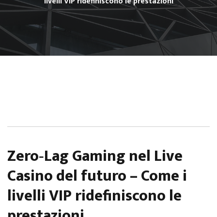
livelli VIP ridefiniscono le prestazioni
Zero‑Lag Gaming nel Live
Casino del futuro – Come i
livelli VIP ridefiniscono le
prestazioni