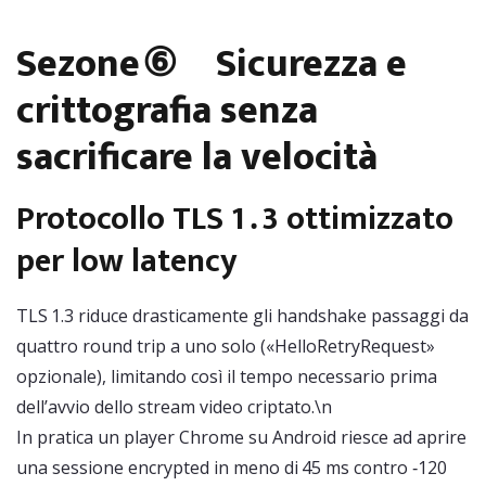
Sezone ⑥ Sicurezza e
crittografia senza
sacrificare la velocità
Protocollo TLS​ 1․3 ottimizzato
per low latency
TLS​ 1.​3 riduce drasticamente gli handshake passaggi da
quattro round trip a uno solo («HelloRetryRequest»
opzionale), limitando così il tempo necessario prima
dell’avvio dello stream video criptato.\n
In pratica un player Chrome su Android riesce ad aprire
una sessione encrypted in meno di 45 ms contro ‑120