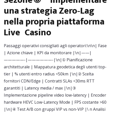
Sezone ⑧ Implementare
una strategia Zero‑Lag
nella propria piattaforma
Live Casino
Passaggi operativi consigliati agli operatori:\n\n| Fase
| Azione chiave | KPI da monitorare |\n|——|
—————-|——————-|\n|① Pianificazione
architetturale | Mappatura geodetica degli utenti top-
tier | % utenti entro radius <50km |\n|② Scelta
fornitori CDN/Edge | Contratti SLAs <30ms RTT
garantiti | Latency media / max |\n|③
Implementazione pipeline video low-latency | Encoder
hardware HEVC Low-Latency Mode | FPS costante >60
|\n|④ Test A/B con gruppi VIP vs non-VIP |\ n Analisi