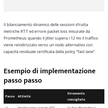
Il bilanciamento dinamico delle sessioni sfrutta
metriche RTT ed errore packet loss misurate da
Prometheus; quando il jitter supera i 12 ms il traffico
viene reindirizzato verso un nodo alternativo con
capacità residuale certificata dalla policy “fast lane”.
Esempio di implementazione
passo passo
Strumento
Passo
Attività
consigliato
①
Monitoraggio costante RTT
Grafana/Prometheus