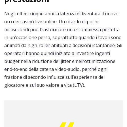
Negli ultimi cinque anni la latenza è diventata il nuovo
oro dei casinò live online. Un ritardo di pochi
millisecondi può trasformare una scommessa perfetta
in un’occasione persa, soprattutto quando i tavoli sono
animati da high‑roller abituati a decisioni istantanee. Gli
operatori hanno quindi iniziato a investire ingenti
budget nella riduzione del jitter e nell’ottimizzazione
end‑to‑end della catena video‑audio, perché ogni
frazione di secondo influisce sull’esperienza del
giocatore e sul suo valore a vita (LTV).