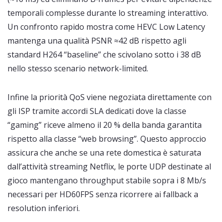
temporali complesse durante lo streaming interattivo.
Un confronto rapido mostra come HEVC Low Latency
mantenga una qualità PSNR ≈42 dB rispetto agli
standard H264 “baseline” che scivolano sotto i 38 dB
nello stesso scenario network-limited.
Infine la priorità QoS viene negoziata direttamente con
gli ISP tramite accordi SLA dedicati dove la classe
“gaming” riceve almeno il 20 % della banda garantita
rispetto alla classe “web browsing”. Questo approccio
assicura che anche se una rete domestica è saturata
dall’attività streaming Netflix, le porte UDP destinate al
gioco mantengano throughput stabile sopra i 8 Mb/s
necessari per HD60FPS senza ricorrere ai fallback a
resolution inferiori.