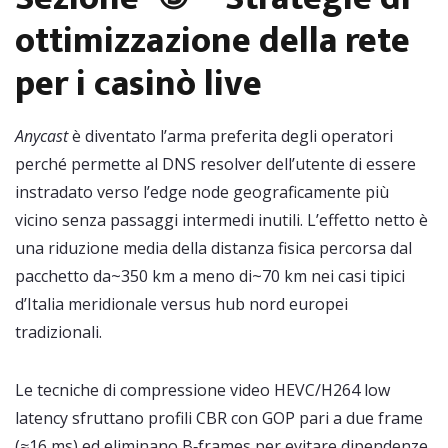
ottimizzazione della rete
per i casinò live
Anycast
è diventato l’arma preferita degli operatori
perché permette al DNS resolver dell’utente di essere
instradato verso l’edge node geograficamente più
vicino senza passaggi intermedi inutili. L’effetto netto è
una riduzione media della distanza fisica percorsa dal
pacchetto da~350 km a meno di~70 km nei casi tipici
d’Italia meridionale versus hub nord europei
tradizionali.
Le tecniche di compressione video HEVC/H264 low
latency sfruttano profili CBR con GOP pari a due frame
(≈16 ms) ed eliminano B‑frames per evitare dipendenze