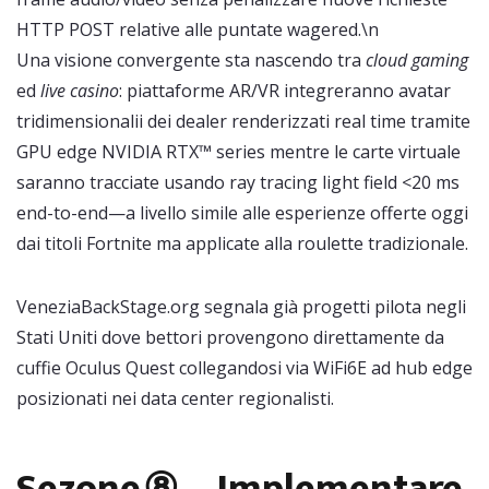
HTTP POST relative alle puntate wagered.\n
Una visione convergente sta nascendo tra
cloud gaming
ed
live casino
: piattaforme AR/VR integreranno avatar
tridimensionalii dei dealer renderizzati real time tramite
GPU edge NVIDIA RTX™ series mentre le carte virtual­e
saranno tracciate usando ray tracing light field <20 ms
end-to-end—a livello simile alle esperienze offerte oggi
dai titoli Fortnite ma applicate alla roulette tradizionale.
VeneziaBackStage.org segnala già progetti pilota negli
Stati Uniti dove bettori provengono direttamente da
cuffie Oculus Quest collegandosi via WiFi6E ad hub edge
posizionati nei data center regionalisti.