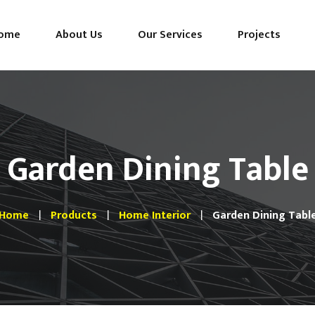
ome
About Us
Our Services
Projects
Garden Dining Table
Home
Products
Home Interior
Garden Dining Tabl